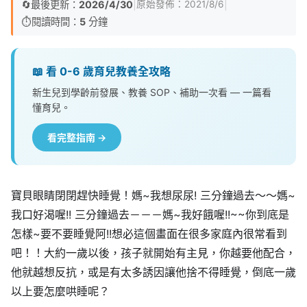
🔄
最後更新：
2026/4/30
|
|
原始發佈：
2021/8/6
⏱️
閱讀時間：
5
分鐘
📖 看 0-6 歲育兒教養全攻略
新生兒到學齡前發展、教養 SOP、補助一次看 — 一篇看
懂育兒。
看完整指南 →
寶貝眼睛閉閉趕快睡覺！媽~我想尿尿! 三分鐘過去～～媽~
我口好渴喔!! 三分鐘過去－－－媽~我好餓喔!!~~你到底是
怎樣~要不要睡覺阿!!想必這個畫面在很多家庭內很常看到
吧！！大約一歲以後，孩子就開始有主見，你越要他配合，
他就越想反抗，或是有太多誘因讓他捨不得睡覺，倒底一歲
以上要怎麼哄睡呢？