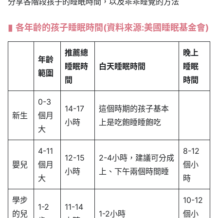
分享各階段孩子的睡眠時間，以及乖乖睡覺的方法
各年齡的孩子睡眠時間(資料來源:美國睡眠基金會)
推薦總
晚上
年齡
睡眠時
白天睡眠時間
睡眠
範圍
間
時間
0-3
14-17
這個時期的孩子基本
新生
個月
小時
上是吃飽睡睡飽吃
大
4-11
8-12
12-15
2-4小時，建議可分成
嬰兒
個月
個小
小時
上、下午兩個時間睡
大
時
學步
10-12
1-2
11-14
的兒
1-2小時
個小