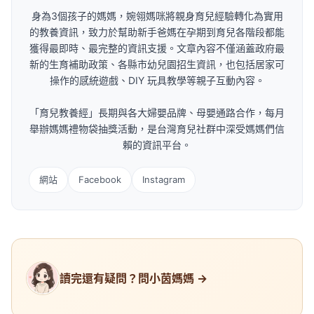
身為3個孩子的媽媽，婉翎媽咪將親身育兒經驗轉化為實用
的教養資訊，致力於幫助新手爸媽在孕期到育兒各階段都能
獲得最即時、最完整的資訊支援。文章內容不僅涵蓋政府最
新的生育補助政策、各縣市幼兒園招生資訊，也包括居家可
操作的感統遊戲、DIY 玩具教學等親子互動內容。
「育兒教養經」長期與各大婦嬰品牌、母嬰通路合作，每月
舉辦媽媽禮物袋抽獎活動，是台灣育兒社群中深受媽媽們信
賴的資訊平台。
網站
Facebook
Instagram
讀完還有疑問？問小茵媽媽 →