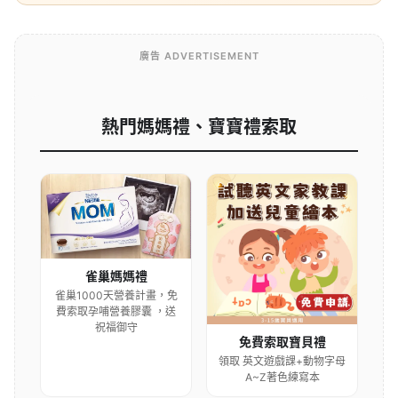
廣告 ADVERTISEMENT
熱門媽媽禮、寶寶禮索取
雀巢媽媽禮
雀巢1000天營養計畫，免
費索取孕哺營養膠囊 ，送
祝福御守
免費索取寶貝禮
領取 英文遊戲課+動物字母
A~Z著色練寫本