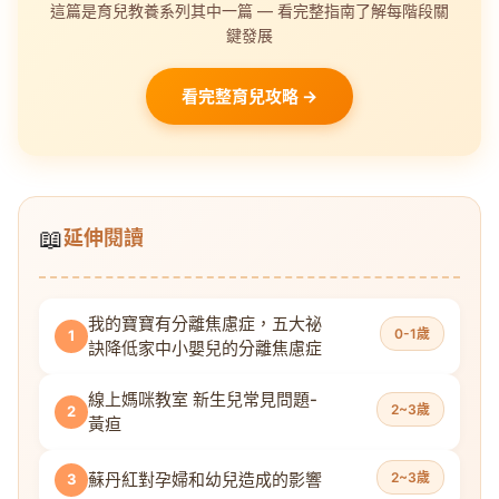
這篇是育兒教養系列其中一篇 — 看完整指南了解每階段關
鍵發展
看完整育兒攻略 →
📖
延伸閱讀
我的寶寶有分離焦慮症，五大祕
0-1歲
1
訣降低家中小嬰兒的分離焦慮症
線上媽咪教室 新生兒常見問題-
2~3歲
2
黃疸
蘇丹紅對孕婦和幼兒造成的影響
2~3歲
3