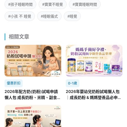
#孩子睡眠時間
#寶寶不睡覺
#寶寶睡眠時間
#小孩 不 睡覺
#睡眠儀式
#睡覺
相關文章
優惠折扣
0-1歲
2026年配方奶(奶粉)試喝申請
2026年嬰幼兒奶粉試喝懶人包
懶人包 成長奶粉、米精、副食品
｜成長奶粉 & 媽媽營養品必申請
8.01更新
攻略(7/22更新)