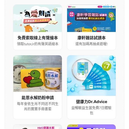
康軒雜誌試讀本
免費索取線上有聲繪本
還有加碼再抽桌遊喔!
領取tutorJr的有聲英語繪本
能恩水解奶粉申請
健康力Dr.Advice
每年會依生肖不同送不同生
益暢敏益生菌免費7日體驗
肖的寶寶手冊書套
包