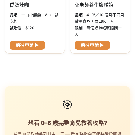
喬媽灶咖
郭老師養生旗艦館
品項
：一口小餛飩｜8m+ 試
品項
：4／6／10 個月不同月
吃包
齡副食品，兩口味一入
試吃價
：$120
限制
：每個媽咪帳號限購一
入
前往申請 ▶
前往申請 ▶
🎯
想看 0-6 歲完整育兒教養攻略?
這是育兒教養系列其中一篇 — 看完整指南了解每階段關鍵