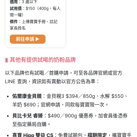
適用
：3 歲以下
試用價
：$150（400g，每人
限一罐）
條件
：上傳寶寶手冊、註記
家長姓名
前往申請 ▶
其他有提供試喝的奶粉品牌
以下品牌也有試喝／首購申請，可至各品牌官網或官方
LINE 查詢，資訊如有異動以官方公告為準：
佑爾康金貝親
：金貝親3 $394／850g、水解 $550、
羊奶 $690；官網申請，同款每寶寶限一次。
貝比卡兒 睿臻
：$490／900g 優惠券，加會員後憑券
至指定藥局自購。
喜寶 Hipp 雙益 CS
：免費試喝包，
檔期限定
，攜寶寶手