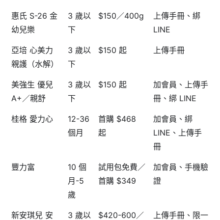
惠氏 S-26 金
3 歲以
$150／400g
上傳手冊、綁
幼兒樂
下
LINE
亞培 心美力
3 歲以
$150 起
上傳手冊
親護（水解）
下
美強生 優兒
3 歲以
$150 起
加會員、上傳手
A+／親舒
下
冊、綁 LINE
桂格 愛力心
12-36
首購 $468
加會員、綁
個月
起
LINE、上傳手
冊
豐力富
10 個
試用包免費／
加會員、手機驗
月-5
首購 $349
證
歲
新安琪兒 安
3 歲以
$420-600／
上傳手冊、限一