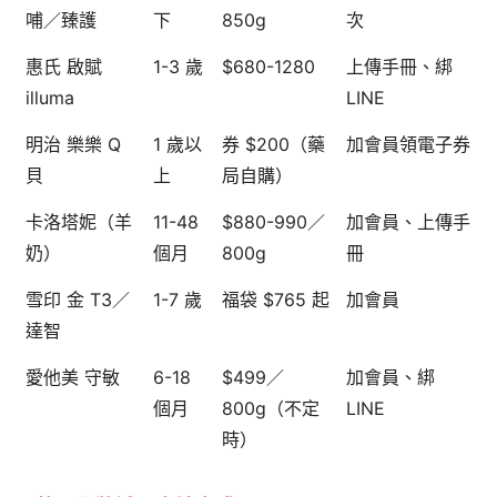
哺／臻護
下
850g
次
惠氏 啟賦
1-3 歲
$680-1280
上傳手冊、綁
illuma
LINE
明治 樂樂 Q
1 歲以
券 $200（藥
加會員領電子券
貝
上
局自購）
卡洛塔妮（羊
11-48
$880-990／
加會員、上傳手
奶）
個月
800g
冊
雪印 金 T3／
1-7 歲
福袋 $765 起
加會員
達智
愛他美 守敏
6-18
$499／
加會員、綁
個月
800g（不定
LINE
時）