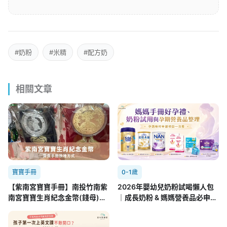
#奶粉
#米精
#配方奶
相關文章
寶寶手冊
0-1歲
【紫南宮寶寶手冊】南投竹南紫
2026年嬰幼兒奶粉試喝懶人包
南宮寶寶生肖紀念金幣(錢母)領
｜成長奶粉 & 媽媽營養品必申請
取方式
攻略(7/22更新)