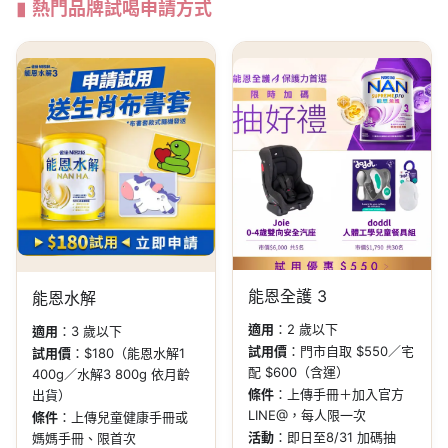
熱門品牌試喝申請方式
能恩全護 3
能恩水解
適用
：2 歲以下
適用
：3 歲以下
試用價
：門市自取 $550／宅
試用價
：$180（能恩水解1
配 $600（含運）
400g／水解3 800g 依月齡
條件
：上傳手冊＋加入官方
出貨）
LINE@，每人限一次
條件
：上傳兒童健康手冊或
活動
：即日至8/31 加碼抽
媽媽手冊、限首次