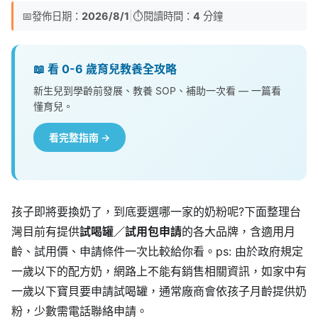
📅
發佈日期：
2026/8/1
|
⏱️
閱讀時間：
4
分鐘
📖 看 0-6 歲育兒教養全攻略
新生兒到學齡前發展、教養 SOP、補助一次看 — 一篇看
懂育兒。
看完整指南 →
孩子即將要換奶了，到底要選哪一家的奶粉呢?下面整理台
灣目前有提供
試喝罐／試用包申請
的各大品牌，含適用月
齡、試用價、申請條件一次比較給你看。ps: 由於政府規定
一歲以下的配方奶，網路上不能有銷售相關資訊，如家中有
一歲以下寶貝要申請試喝罐，通常廠商會依孩子月齡提供奶
粉，少數需電話聯絡申請。