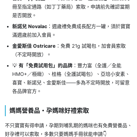
冊至指定通路（如丁丁藥局）索取，申請前先確認當期
是否開放。
新諾兒 Novalac
：週歲禮免費成長配方一罐，須於寶寶
滿週歲前加入會員。
金愛斯佳 Ostricare
：免費 21g 試喝包，加會員索取
（不定時開放）。
💡
有「免費試用包」的品牌
：豐力富（全護／全能
HMO+／極緻）、桂格（全護試喝包）、亞培小安素、
喜寶、新諾兒、金愛斯佳——多為不定時開放，可留意
各品牌官方。
媽媽營養品・孕媽咪好禮索取
不只寶寶有得申請，孕期到哺乳期的媽咪也有免費營養品、
好孕禮可以索取，多數只要媽媽手冊就能申請👇