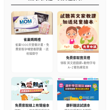
雀巢媽媽禮
雀巢1000天營養計畫，免
費索取孕哺營養膠囊 ，送
祝福御守
免費索取寶貝禮
領取 英文遊戲課+動物字母
A~Z著色練寫本
康軒雜誌試讀本
免費索取線上有聲繪本