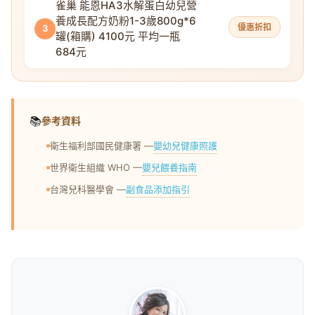
雀巢 能恩HA3水解蛋白幼兒營
養成長配方奶粉1-3歲800g*6
優惠折扣
3
罐(箱購) 4100元 平均一瓶
684元
📚
參考資料
嬰幼兒健康照護
衛生福利部國民健康署 —
嬰兒餵養指南
世界衛生組織 WHO —
副食品添加指引
台灣兒科醫學會 —