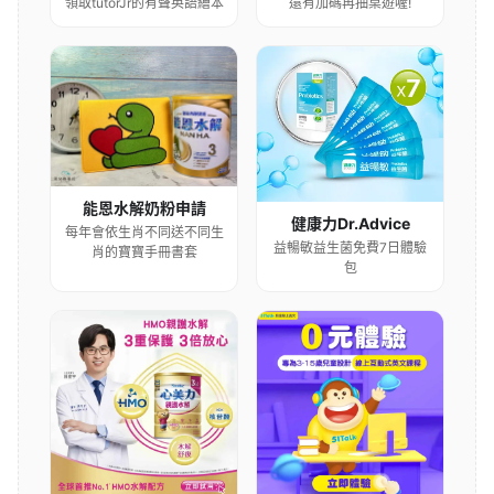
還有加碼再抽桌遊喔!
領取tutorJr的有聲英語繪本
能恩水解奶粉申請
健康力Dr.Advice
每年會依生肖不同送不同生
益暢敏益生菌免費7日體驗
肖的寶寶手冊書套
包