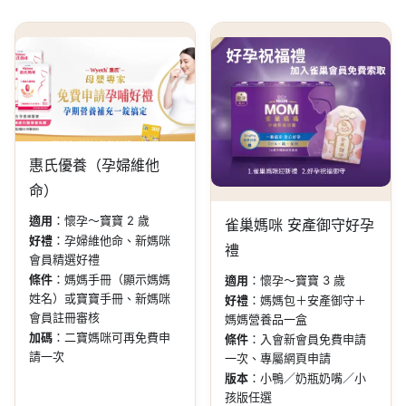
惠氏優養（孕婦維他
命）
適用
：懷孕～寶寶 2 歲
雀巢媽咪 安產御守好孕
好禮
：孕婦維他命、新媽咪
禮
會員精選好禮
條件
：媽媽手冊（顯示媽媽
適用
：懷孕～寶寶 3 歲
姓名）或寶寶手冊、新媽咪
好禮
：媽媽包＋安產御守＋
會員註冊審核
媽媽營養品一盒
加碼
：二寶媽咪可再免費申
條件
：入會新會員免費申請
請一次
一次、專屬網頁申請
版本
：小鴨／奶瓶奶嘴／小
孩版任選