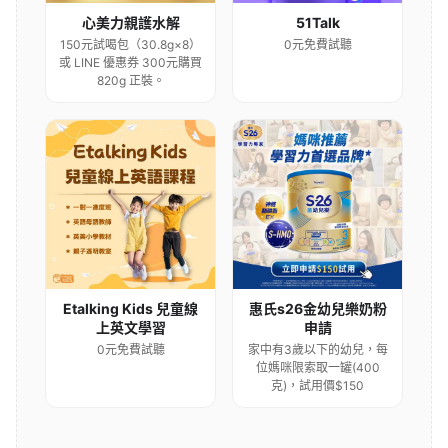
心美力親護水解
51Talk
150元試喝包（30.8g×8）
0元免費試聽
或 LINE 優惠券 300元購買
820g 正裝。
Etalking Kids 兒童線
惠氏s26金幼兒樂奶粉
上英文學習
申請
0元免費試聽
家中有3歲以下的幼兒，每
位媽咪限索取一罐(400
克)，試用價$150