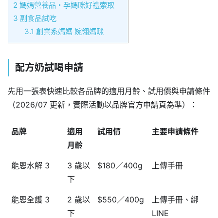
2
媽媽營養品・孕媽咪好禮索取
3
副食品試吃
3.1
創業系媽媽 婉翎媽咪
配方奶試喝申請
先用一張表快速比較各品牌的適用月齡、試用價與申請條件
（2026/07 更新，實際活動以品牌官方申請頁為準）：
品牌
適用
試用價
主要申請條件
月齡
能恩水解 3
3 歲以
$180／400g
上傳手冊
下
能恩全護 3
2 歲以
$550／400g
上傳手冊、綁
下
LINE