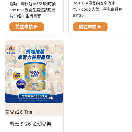
Joie 0-4歲雙向安全汽座
活動
：即日起至8/31限時抽
*5、doddl人體工學兒童餐具
nac nac 副食品磨泥調理機
組*30
共50名＋生肖書套
前往申請 ▶
前往申請 ▶
育兒s26 Trial
惠氏 S-26 金幼兒樂