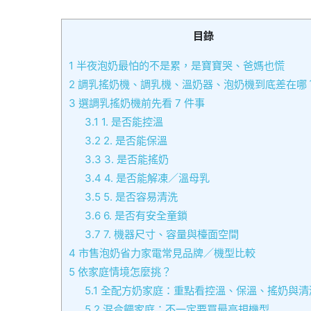
目錄
1
半夜泡奶最怕的不是累，是寶寶哭、爸媽也慌
2
調乳搖奶機、調乳機、溫奶器、泡奶機到底差在哪
3
選調乳搖奶機前先看 7 件事
3.1
1. 是否能控溫
3.2
2. 是否能保溫
3.3
3. 是否能搖奶
3.4
4. 是否能解凍／溫母乳
3.5
5. 是否容易清洗
3.6
6. 是否有安全童鎖
3.7
7. 機器尺寸、容量與檯面空間
4
市售泡奶省力家電常見品牌／機型比較
5
依家庭情境怎麼挑？
5.1
全配方奶家庭：重點看控溫、保溫、搖奶與清
5.2
混合餵家庭：不一定要買最高規機型