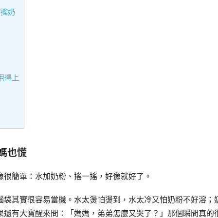
要搖奶
用得上
媽也慌
像很簡單：水加奶粉、搖一搖，好像就好了。
腦袋其實很容易當機。水太燙怕燙到，水太冷又怕奶粉不好溶；
果還有大寶醒來問：「媽媽，弟弟怎麼又哭了？」那個瞬間真的