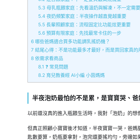
5.3
母乳瓶餵家庭：先看溫奶與解凍，不一定需
5.4
夜奶頻繁家庭：半夜操作越直覺越重要
5.5
長輩照顧家庭：流程固定比功能炫更重要
5.6
預算有限家庭：先找最常卡住的一步
6
哪些爸媽適合買多功能調乳搖奶機？
7
結尾心得：不是功能最多才最好，而是買回家真的
8
依需求看商品
8.1
❓ 常見問題
8.2
育兒教養經 AI小編 小茵媽媽
半夜泡奶最怕的不是累，是寶寶哭、爸
以前還沒真的進入瓶餵生活時，我對「泡奶」的想
但真正照顧小寶寶後才知道，半夜寶寶一哭，爸媽
匙數要算，奶瓶要拿對，泡完還要搖均勻，旁邊如