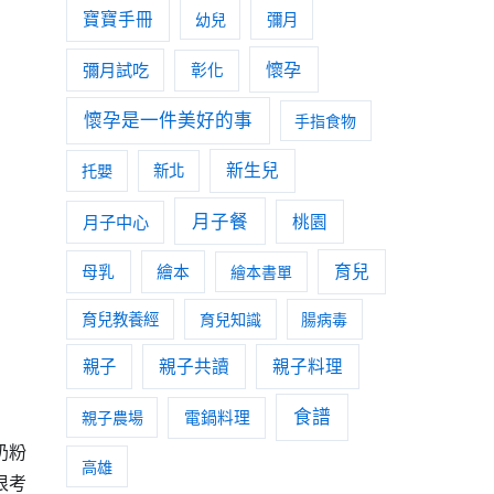
寶寶手冊
幼兒
彌月
懷孕
彌月試吃
彰化
懷孕是一件美好的事
手指食物
新生兒
托嬰
新北
月子餐
月子中心
桃園
育兒
母乳
繪本
繪本書單
育兒教養經
育兒知識
腸病毒
親子
親子共讀
親子料理
食譜
親子農場
電鍋料理
奶粉
高雄
很考