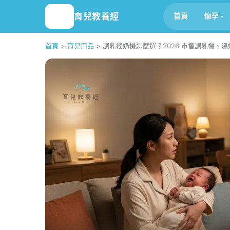
育兒教養經
首頁
懷孕
首頁
>
育兒用品
>
調乳搖奶機怎麼選？2026 市售調乳機、