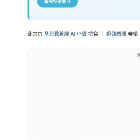
看完整指南 →
此文由
育兒教養經 AI 小編
撰寫 ｜
婉翎媽咪
審編
廣