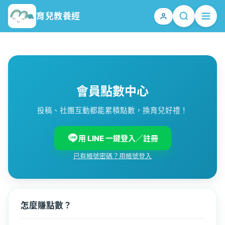
跳
育兒教養經
至
主
要
內
容
會員點數中心
投稿、社團互動都能累積點數，換育兒好禮！
用 LINE 一鍵登入／註冊
已有帳號密碼？用帳號登入
怎麼賺點數？