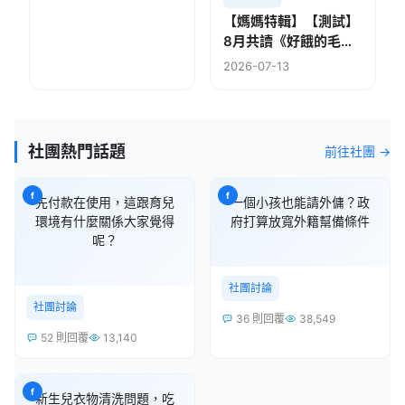
【媽媽特輯】【測試】
8月共讀《好餓的毛毛
蟲》
2026-07-13
社團熱門話題
前往社團 →
f
f
先付款在使用，這跟育兒
一個小孩也能請外傭？政
環境有什麼關係大家覺得
府打算放寬外籍幫備條件
呢？
社團討論
社團討論
36 則回覆
38,549
52 則回覆
13,140
f
新生兒衣物清洗問題，吃