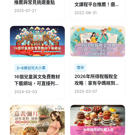
推薦與常見挑選重點
文課程平台推薦！選擇
2025-07-21
建議、平台簡介、學習
2022-08-31
費用
懷孕
3~6歲幼兒大小事
2026年所得稅報稅全
16個兒童英文免費教材
攻略｜家有孕媽咪到學
下載網站，可直接列印
齡前幼兒必知節稅重
【兒童英語學習資源
2025-03-07
2024-02-03
點！
庫】