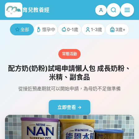
跳
育兒教養經
至
主
要
全部
懷孕中
0-1歲
1-3歲
3歲+
內
容
常態活動
配方奶(奶粉)試喝申請懶人包 成長奶粉、
米精、副食品
從接近預產期就可以開始申請，為母奶不足做準備
立即查看 →