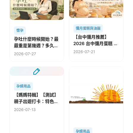
彌月蛋糕與油飯
懷孕
【台中彌月推薦】
孕吐什麼時候開始？最
2026 台中彌月蛋糕 社
嚴重是第幾週？多久會
團票選推薦前5名
2026-07-21
結束？
2026-07-27
孕婦用品
【媽媽特輯】【測試】
親子出遊打卡：特色公
園
2026-07-13
孕婦用品