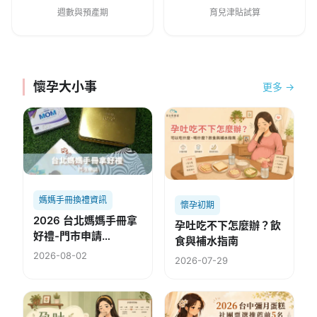
週數與預產期
育兒津貼試算
懷孕大小事
更多 →
媽媽手冊換禮資訊
懷孕初期
2026 台北媽媽手冊拿
孕吐吃不下怎麼辦？飲
好禮-門市申請
食與補水指南
(115.08.02修)
2026-08-02
2026-07-29