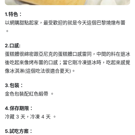
1.特色：
以網購甜點起家，最受歡迎的就是今天這個巴黎燒燉布蕾
。
2.口感:
蛋糕體很綿密跟亞尼克的蛋糕體口感雷同，中間的料在退冰
後吃起來像烤布蕾的口感；當它剛冷凍退冰時，吃起來感覺
像冰淇淋(這個吃法很適合夏天)。
3.包裝：
金色包裝配紅色緞帶 。
4.保存期限：
冷藏 3 天，冷凍 4 天 。
5.試吃方案：