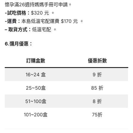
懷孕滿26週持媽媽手冊可申請。
-試吃價格：
$320 元 。
-運費：
本島低溫宅配運費 $170 元 。
– 取貨方式：
低溫宅配 。
6.彌月優惠：
訂購盒數
優惠折數
16~24 盒
9 折
25~50盒
85 折
51~100盒
8 折
101~200盒
75折