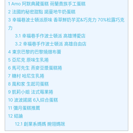
1
Amo 阿默典藏蛋糕 荷蘭貴族手工蛋糕
2
法國的秘密甜點 諾曼地牛奶蛋糕
3
幸福巷波士頓派原味 香草鮮奶芋泥&巧克力 70%松露巧克
力
3.1
幸福巷手作波士頓派 高雄博愛店
3.2
幸福巷手作波士頓派 高雄自由店
4
東京巴黎的巴黎燒燉布蕾
5
亞尼克 原味生乳捲
6
馬可先生 燕麥豆漿蛋糕捲
7
糖村 哈尼生乳捲
8
風和家 生起司蛋糕
9
凱莉小姐 法式莓果捲
10
波波諾諾 6入綜合蛋糕
11
彌月蛋糕推薦
12
結論
12.1
創業系媽媽 婉翎媽咪