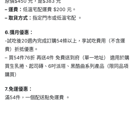
原價$450 元，是$383 元
– 運費：
低溫宅配運費 $200 元。
– 取貨方式：
指定門市或低溫宅配 。
6.彌月優惠：
-試吃後20週內完成訂購54條以上，享試吃費用（不含運
費）折抵優惠。
– 買54件76折 再送4件 免費送到府（單一地址） 適用於購
買生乳捲、起司磚、6吋派塔、黑酷曲系列產品（限同品項
購買）
7.免運優惠：
滿54件，一個配送點免運費 。