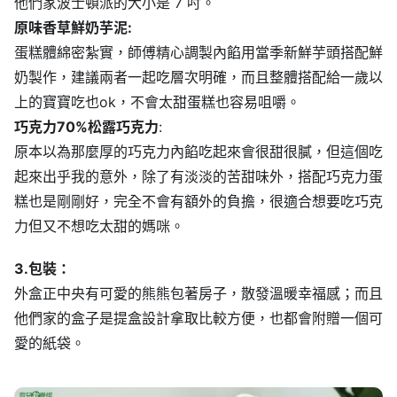
他們家波士頓派的大小是 7 吋。
原味香草鮮奶芋泥:
蛋糕體綿密紮實，師傅精心調製內餡用當季新鮮芋頭搭配鮮
奶製作，建議兩者一起吃層次明確，而且整體搭配給一歲以
上的寶寶吃也ok，不會太甜蛋糕也容易咀嚼。
巧克力70%松露巧克力
:
原本以為那麼厚的巧克力內餡吃起來會很甜很膩，但這個吃
起來出乎我的意外，除了有淡淡的苦甜味外，搭配巧克力蛋
糕也是剛剛好，完全不會有額外的負擔，很適合想要吃巧克
力但又不想吃太甜的媽咪。
3.包裝：
外盒正中央有可愛的熊熊包著房子，散發溫暖幸福感；而且
他們家的盒子是提盒設計拿取比較方便，也都會附贈一個可
愛的紙袋。