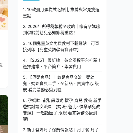
1. 10款彌月蛋糕試吃評比 推薦與常見挑選
重點
2. 2026年所得稅報稅全攻略｜家有孕媽咪
到學齡前幼兒必知節稅重點！
3. 16個兒童英文免費教材下載網站，可直
接列印【兒童英語學習資源庫】
4. 【2025】 最新線上英文課程平台推薦！
提
選擇建議、平台簡介、學習費用
5. 【母嬰良品】｜育兒良品交流｜嬰幼
兒、媽咪寶貝二手、全新品、買賣中心 版
規 看完請務必簽到喔!
6. 孕媽咪 哺乳 餵母奶 懷孕 育兒 教養 新手
爸媽討論交流區 【媽咪~爸比~快樂孕兒教
養經】 一起話匣子 版規 看完請務必簽到
喔!
7. 新手爸媽月子保姆情報站｜月子餐 月子