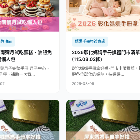
糕與油飯
媽媽手冊換禮資訊
 台南彌月試吃蛋糕、油飯免
2026彰化媽媽手冊換禮門市清單
費懶人包
(115.08.02修)
產後與月子完整手冊 月子中心、
彰化媽媽手冊拿好禮-門市申請推薦，
子餐、補助一次看...
醒各位彰化的媽咪，持媽媽...
-07
2026-08-05