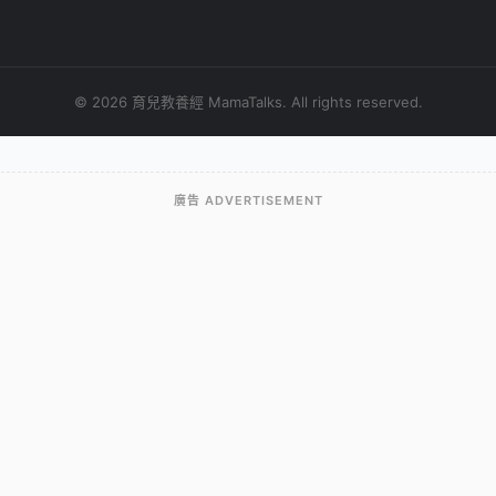
© 2026 育兒教養經 MamaTalks. All rights reserved.
廣告 ADVERTISEMENT