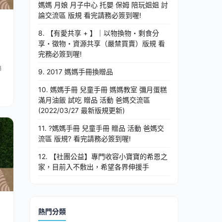
媽媽 月娘 月子中心 托嬰 保姆 陪玩姐姐 討
論交流區 版規 看完請務必簽到喔!
8. 【有愛共享 + 】｜以物換物・剩食分
享・徵物・資源共享（嚴禁買賣）版規 看
完務必簽到喔!
換
9. 2017 媽媽手冊換贈品
10. 媽媽手冊 兒童手冊 媽媽教室 彌月蛋糕
滿月油飯 試吃 贈品 活動 爸媽交流區
(2022/03/27 最新版規更新)
11. ?媽媽手冊 兒童手冊 贈品 活動 爸媽交
流區 版規? 看完請務必簽到喔!
12. 【社團公益】專門收容小寶寶的希恩之
家，目前入不敷出，希望各界伸援手
熱門分類