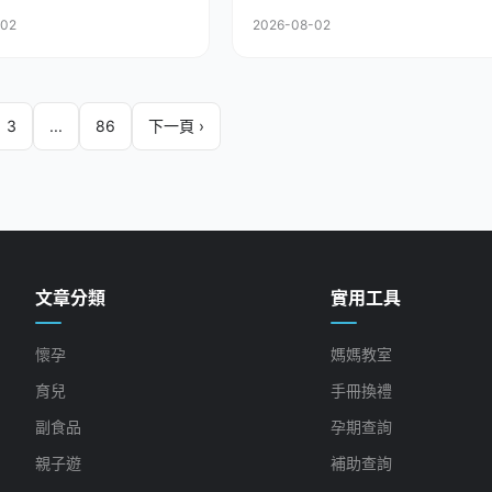
-02
2026-08-02
3
...
86
下一頁 ›
文章分類
實用工具
懷孕
媽媽教室
育兒
手冊換禮
副食品
孕期查詢
親子遊
補助查詢