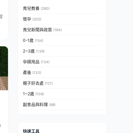
育兒教養
(280)
提
懷孕
(205)
育兒新聞與政策
(184)
0-1歲
(154)
2~3歲
(139)
孕婦用品
(134)
產後
(133)
親子好去處
(121)
1~2歲
(109)
副食品與料理
(98)
換
快速工具