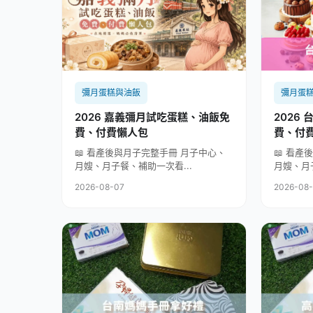
彌月蛋糕與油飯
彌月蛋
2026 嘉義彌月試吃蛋糕、油飯免
2026
費、付費懶人包
費、付
📖 看產後與月子完整手冊 月子中心、
📖 看
月嫂、月子餐、補助一次看...
月嫂、月
2026-08-07
2026-08