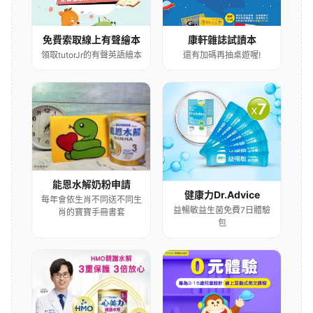
康軒雜誌試讀本
免費索取線上有聲繪本
還有加碼再抽桌遊喔!
領取tutorJr的有聲英語繪本
能恩水解奶粉申請
健康力Dr.Advice
每年會依生肖不同送不同生
益暢敏益生菌免費7日體驗
肖的寶寶手冊書套
包