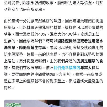
至可能會引起腹部強烈的收縮，腹部壓力增大等情況，對於
孕期安全也是有所疑慮。
由於塵螨十分討厭天然乳膠的味道，因此建議媽咪們在挑選
床墊時，可以挑選天然乳膠的材質，這樣也可以減少塵螨的
孳生，而當濕度低於40%、溫度大於40C時，塵螨是無法
生存的，因此孕媽咪們平時可以
開除溼機除溼或者是用溫水
洗床單，降低塵螨生存率
，或者可以使用床墊及枕頭專用的
防水保潔墊，這樣一來的話塵螨，也不容易跑到床墊和枕頭
上居住；另外提醒媽咪們，由於我們身體的
皮屑是塵螨的食
物
，當我們在收床單時，依照
我們是幸福床店
專業人員
建
議，要從四個角往中間收納(如下方圖片)，這樣一來皮屑或
是在床單上的塵螨就不會掉到床墊上，造成塵螨大量滋生的
問題。