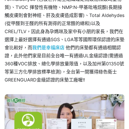
質)、TVOC 揮發性有機物、NMP:N-甲基吡咯烷酮(長期接
觸皮膚則會對神經、肝及皮膚造成影響)、Total Aldehydes
(從甲醛到壬醛的所有測得的正常醛的總和)以及
CREL/TLV，因此身為孕媽咪及家中有小朋的家長，我們在
選擇上最好選擇有通過SGS、LGA等等國際環保認證的床墊
會比較好，而
我們是幸福床店
他們的床墊都有通過相關認
證，此外他們家是目前全台唯一有通過UL金級認證(需通過
360種VOC排放、總化學排放量限值，以及加州第01350號
等第三方化學排放標準檢測)，全台第一間獲得綠色衛士
GREENGUARD金級認證的床墊工廠喔!!