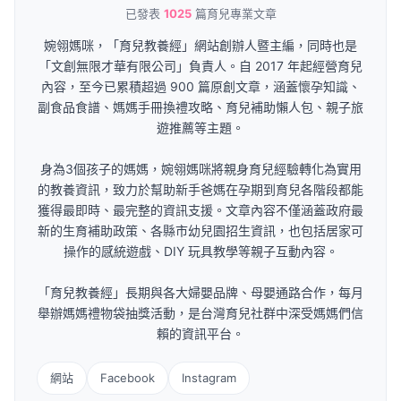
已發表
1025
篇育兒專業文章
婉翎媽咪，「育兒教養經」網站創辦人暨主編，同時也是
「文創無限才華有限公司」負責人。自 2017 年起經營育兒
內容，至今已累積超過 900 篇原創文章，涵蓋懷孕知識、
副食品食譜、媽媽手冊換禮攻略、育兒補助懶人包、親子旅
遊推薦等主題。
身為3個孩子的媽媽，婉翎媽咪將親身育兒經驗轉化為實用
的教養資訊，致力於幫助新手爸媽在孕期到育兒各階段都能
獲得最即時、最完整的資訊支援。文章內容不僅涵蓋政府最
新的生育補助政策、各縣市幼兒園招生資訊，也包括居家可
操作的感統遊戲、DIY 玩具教學等親子互動內容。
「育兒教養經」長期與各大婦嬰品牌、母嬰通路合作，每月
舉辦媽媽禮物袋抽獎活動，是台灣育兒社群中深受媽媽們信
賴的資訊平台。
網站
Facebook
Instagram