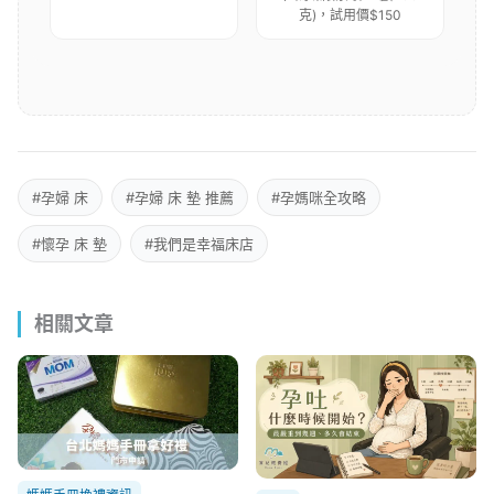
克)，試用價$150
#孕婦 床
#孕婦 床 墊 推薦
#孕媽咪全攻略
#懷孕 床 墊
#我們是幸福床店
相關文章