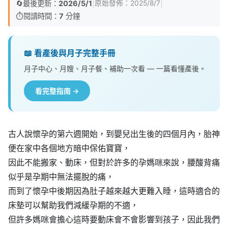
🔄
最後更新：
2026/5/1
|
|
原始發佈：
2025/8/7
⏱️
閱讀時間：
7
分鐘
📖 看產後與月子完整手冊
月子中心、月嫂、月子餐、補助一次看 — 一篇看懂產後。
看完整指南 →
古人說懷孕的第六週開始，到嬰兒出生後的四個月內，胎神
便在家中各個地方暗中保佑寶寶，
因此不能搬家、動床，但對於許多的孕媽咪來說，腰酸背痛
似乎是孕期中無法擺脫的痛，
而到了懷孕中後期因為肚子越來越大更難入睡，這時適合的
床墊可以幫助我們減緩孕期的不適，
但許多媽咪會擔心這時要動床會不會影響到孩子，因此我們