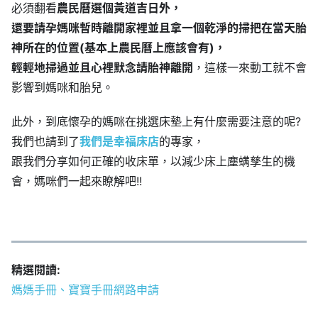
必須翻看
農民曆選個黃道吉日外，
還要請孕媽咪暫時離開家裡並且拿一個乾淨的掃把在當天胎
神所在的位置(基本上農民曆上應該會有)，
輕輕地掃過並且心裡默念請胎神離開
，這樣一來動工就不會
影響到媽咪和胎兒。
此外，到底懷孕的媽咪在挑選床墊上有什麼需要注意的呢?
我們也請到了
我們是幸福床店
的專家，
跟我們分享如何正確的收床單，以減少床上塵螨孳生的機
會，媽咪們一起來瞭解吧!!
精選閱讀:
媽媽手冊、寶寶手冊網路申請