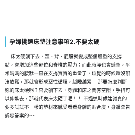
孕婦挑選床墊注意事項2.不要太硬
床太硬躺下去，頭、背、屁股就變成整個體重的支撐
點，會增加這些部位和脊椎的壓力；而此時腰也會懸空，平
常媽媽的腰就一直在支撐寶寶的重量了，睡覺的時候還沒辦
法放鬆，那就會形成惡性循環，越睡越累！ 那要怎麼判斷
妳的床太硬呢？只要躺下去，身體和床之間有空隙，手指可
以伸進去，那就代表床太硬了喔！！ 不過這時候建議真的
要多試試不一樣的墊材來感受看看身體的貼合度，身體會告
訴您答案的~~