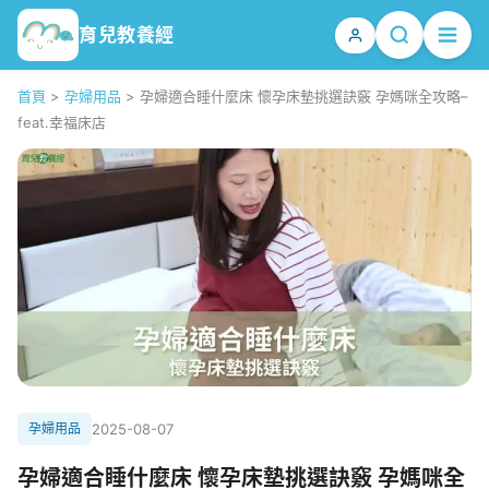
育兒教養經
首頁
>
孕婦用品
>
孕婦適合睡什麼床 懷孕床墊挑選訣竅 孕媽咪全攻略–
feat.幸福床店
孕婦用品
2025-08-07
孕婦適合睡什麼床 懷孕床墊挑選訣竅 孕媽咪全