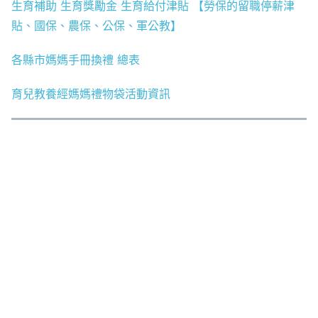
生育補助 生育獎勵金 生育給付津貼 【勞保的留職停薪津
貼、國保、農保、公保、軍公教】
各縣市媽媽手冊換禮 總表
育兒教養經媽媽禮物袋活動資訊