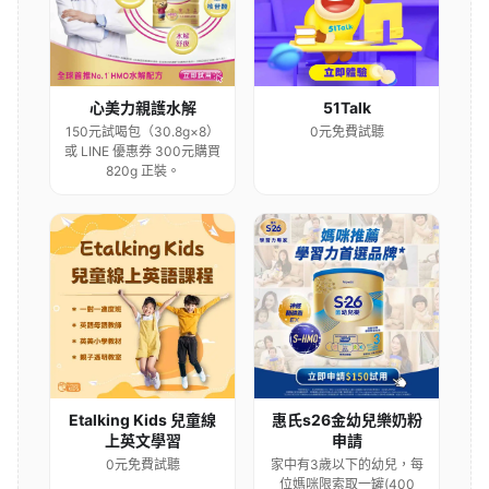
心美力親護水解
51Talk
150元試喝包（30.8g×8）
0元免費試聽
或 LINE 優惠券 300元購買
820g 正裝。
Etalking Kids 兒童線
惠氏s26金幼兒樂奶粉
上英文學習
申請
0元免費試聽
家中有3歲以下的幼兒，每
位媽咪限索取一罐(400