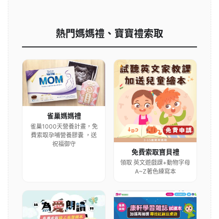
熱門媽媽禮、寶寶禮索取
雀巢媽媽禮
雀巢1000天營養計畫，免
費索取孕哺營養膠囊 ，送
祝福御守
免費索取寶貝禮
領取 英文遊戲課+動物字母
A~Z著色練寫本