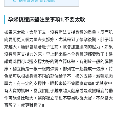
6.1
創業系媽媽 婉翎媽咪
孕婦挑選床墊注意事項1.不要太軟
如果床太軟，會陷下去，沒有辦法支撐身體的重量，反而肌
肉要用更大個力量去支撐妳，尤其是到了懷孕後期，肚子越
來越大，腰部會隨著肚子往前，就會加重肌肉的壓力，如果
沒有睡有支撐力的床，早上起來根本全身骨頭都要散了！建
議媽咪們可以選支撐力好的獨立筒床墊，有別於一般的彈簧
床，獨立筒是一根一根的彈簧，排列在一起變成一張床，特
色是可以根據身體不同的部位給予不一樣的支撐，減輕肌肉
壓力，有一定的支撐性，睡起來較不會腰痠背痛!! 尤其家中
有大寶的媽咪，當我們肚子越來越大翻身或是改變睡姿的動
作可能會比較大，選擇獨立筒也不容易吵醒大寶，不然當大
寶醒了，就更難睡了!!