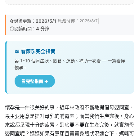
🔄
最後更新：
2026/5/1
|
|
原始發佈：
2025/8/7
⏱️
閱讀時間：
4
分鐘
📖 看懷孕完全指南
第 1~10 個月症狀、飲食、運動、補助一次看 — 一篇看懂
懷孕。
看完整指南 →
懷孕是一件很美好的事，近年來政府不斷地提倡母嬰同室，
最主要用意是提升母乳的哺育率；而當我們生產完後，身心
來說都呈現十分的疲累，到底要不要在生產完後，就實施母
嬰同室呢？媽媽如果有意願且寶寶身體狀況適合下，媽咪可