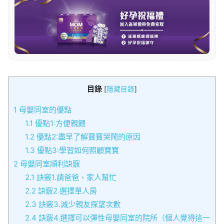
目錄
[
隱藏目錄
]
1
母嬰同室的優點
1.1
優點1:方便親餵
1.2
優點2:盡早了解寶寶哭鬧的原因
1.3
優點3:學習如何照顧寶寶
2
母嬰同室順利訣竅
2.1
訣竅1.請爸爸、家人幫忙
2.2
訣竅2.選擇單人房
2.3
訣竅3.減少親友探望次數
2.4
訣竅4.選擇可以彈性母嬰同室的院所（個人覺得這一