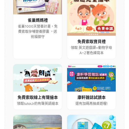
雀巢媽媽禮
雀巢1000天營養計畫，免
費索取孕哺營養膠囊 ，送
祝福御守
免費索取寶貝禮
領取 英文遊戲課+動物字母
A~Z著色練寫本
康軒雜誌試讀本
免費索取線上有聲繪本
還有加碼再抽桌遊喔!
領取tutorJr的有聲英語繪本