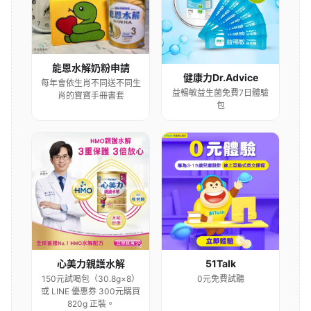
能恩水解奶粉申請
健康力Dr.Advice
每年會依生肖不同送不同生
益暢敏益生菌免費7日體驗
肖的寶寶手冊書套
包
心美力親護水解
51Talk
150元試喝包（30.8g×8）
0元免費試聽
或 LINE 優惠券 300元購買
820g 正裝。