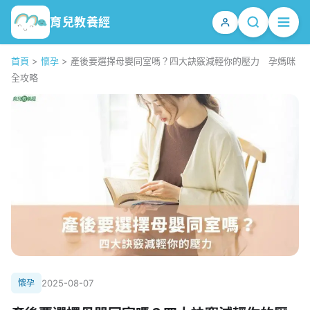
育兒教養經
首頁
>
懷孕
>
產後要選擇母嬰同室嗎？四大訣竅減輕你的壓力 孕媽咪
全攻略
懷孕
2025-08-07