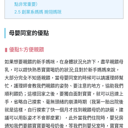
點非常重要）
2.5
創業系媽媽 婉翎媽咪
母嬰同室的優點
優點1:方便親餵
如果想要親餵的新手媽咪，在身體狀況允許下，盡早親餵母
乳，可以趕快熟悉寶寶喝奶的狀況;且對於新手媽媽來說，
大部分完全不知道親餵，當母嬰同室的時候可以請護理師幫
忙，護理師會教我們親餵的姿勢、要注意的地方，協助我們
順利餵奶；這樣回家之後，要獨自面對寶寶，就可以迅速上
手，省略自己摸索、毫無頭緒的崩潰時期（我第一胎出院後
就是這樣，自行摸索了快一個月才找到親餵母奶的訣竅，建
議可以用臥姿才不會那麼累），此外當我們住院時，嬰兒房
通知我們要餵寶寶要喝母奶後，等我們到嬰兒室時，寶寶常