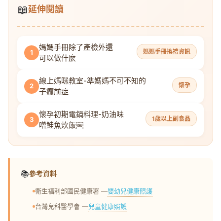
📖
延伸閱讀
媽媽手冊除了產檢外還
媽媽手冊換禮資訊
1
可以做什麼
線上媽咪教室-準媽媽不可不知的
懷孕
2
子癲前症
懷孕初期電鍋料理-奶油味
1歲以上副食品
3
噌鮭魚炊飯￼
📚
參考資料
嬰幼兒健康照護
衛生福利部國民健康署 —
兒童健康照護
台灣兒科醫學會 —