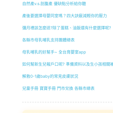
自然產v.s.剖腹產 優缺點分析給你聽
產後要選擇母嬰同室嗎？四大訣竅減輕你的壓力
彌月禮該怎麼送?除了蛋糕、油飯還有什麼選擇呢?
各縣市母乳哺乳支持團體總表
母乳哺乳的好幫手~ 全台育嬰室app
如何幫新生兒報戶口呢? 準備資料以及生小孩相關
解救0-1歲baby的常見皮膚狀況
兒童手冊 寶寶手冊 門市兌換 各縣市總表