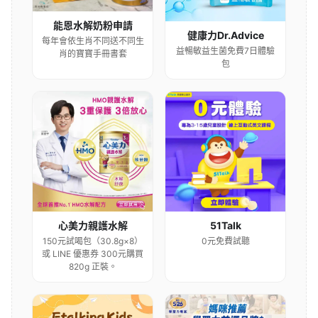
能恩水解奶粉申請
健康力Dr.Advice
每年會依生肖不同送不同生
益暢敏益生菌免費7日體驗
肖的寶寶手冊書套
包
心美力親護水解
51Talk
150元試喝包（30.8g×8）
0元免費試聽
或 LINE 優惠券 300元購買
820g 正裝。