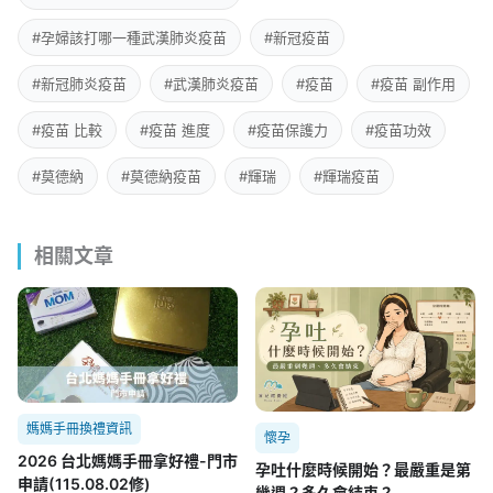
#孕婦該打哪一種武漢肺炎疫苗
#新冠疫苗
#新冠肺炎疫苗
#武漢肺炎疫苗
#疫苗
#疫苗 副作用
#疫苗 比較
#疫苗 進度
#疫苗保護力
#疫苗功效
#莫德納
#莫德納疫苗
#輝瑞
#輝瑞疫苗
相關文章
媽媽手冊換禮資訊
懷孕
2026 台北媽媽手冊拿好禮-門市
孕吐什麼時候開始？最嚴重是第
申請(115.08.02修)
幾週？多久會結束？