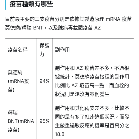
疫苗種類有哪些
目前最主要的三支疫苗分別是依據其製造原理 mRNA 疫苗
莫德納/輝瑞 BNT，以及腺病毒載體疫苗 AZ
保護
疫苗名稱
副作用
力
副作用和 AZ 疫苗差不多，不過根
莫德納
據統計，莫德納疫苗接種的副作用
(mRNA疫
94%
比例比 AZ 疫苗高一點，而血栓的
苗)
狀況則是還沒有案例發生
副作用和其他兩支差不多，比較不
輝瑞
同的是有多了紅疹這個狀況，而發
BNT(mRNA
95%
生嚴重過敏反應的機率是百萬分之
疫苗)
18.8