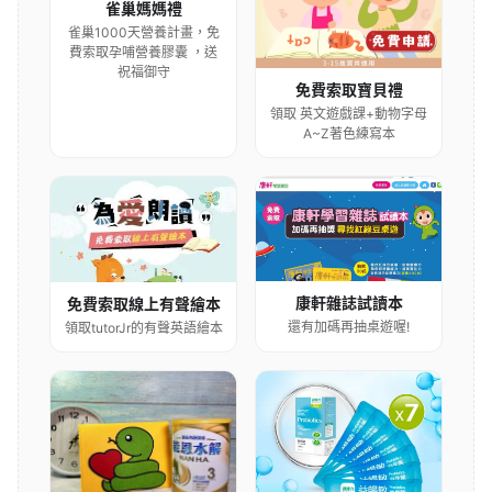
雀巢媽媽禮
雀巢1000天營養計畫，免
費索取孕哺營養膠囊 ，送
祝福御守
免費索取寶貝禮
領取 英文遊戲課+動物字母
A~Z著色練寫本
康軒雜誌試讀本
免費索取線上有聲繪本
還有加碼再抽桌遊喔!
領取tutorJr的有聲英語繪本