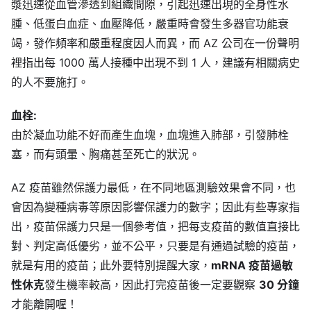
漿迅速從血管滲透到組織間隙，引起迅速出現的全身性水
腫、低蛋白血症、血壓降低，嚴重時會發生多器官功能衰
竭，發作頻率和嚴重程度因人而異，而 AZ 公司在一份聲明
裡指出每 1000 萬人接種中出現不到 1 人，建議有相關病史
的人不要施打。
血栓:
由於凝血功能不好而產生血塊，血塊進入肺部，引發肺栓
塞，而有頭暈、胸痛甚至死亡的狀況。
AZ 疫苗雖然保護力最低，在不同地區測驗效果會不同，也
會因為變種病毒等原因影響保護力的數字；因此有些專家指
出，疫苗保護力只是一個參考值，把每支疫苗的數值直接比
對、判定高低優劣，並不公平，只要是有通過試驗的疫苗，
就是有用的疫苗；此外要特別提醒大家，
mRNA 疫苗過敏
性休克
發生機率較高，因此打完疫苗後一定要觀察
30 分鐘
才能離開喔！