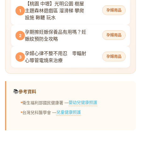
【桃園 中壢】光明公園 樹屋
主題森林遊戲區 溜滑梯 攀爬
孕婦用品
1
設施 鞦韆 玩水
孕期擦妊娠保養品有用嗎？妊
孕婦用品
2
娠紋預防全攻略
孕婦心律不整不用忍 零輻射
孕婦用品
3
心導管電燒來治療
📚
參考資料
嬰幼兒健康照護
衛生福利部國民健康署 —
兒童健康照護
台灣兒科醫學會 —