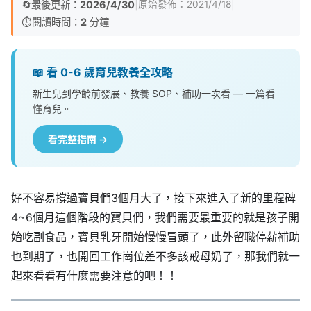
🔄
最後更新：
2026/4/30
|
|
原始發佈：
2021/4/18
⏱️
閱讀時間：
2
分鐘
📖 看 0-6 歲育兒教養全攻略
新生兒到學齡前發展、教養 SOP、補助一次看 — 一篇看
懂育兒。
看完整指南 →
好不容易撐過寶貝們3個月大了，接下來進入了新的里程碑
4~6個月這個階段的寶貝們，我們需要最重要的就是孩子開
始吃副食品，寶貝乳牙開始慢慢冒頭了，此外留職停薪補助
也到期了，也開回工作崗位差不多該戒母奶了，那我們就一
起來看看有什麼需要注意的吧！！