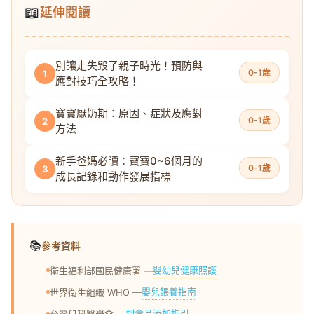
📖
延伸閱讀
別讓走失毀了親子時光！預防與
0-1歲
1
應對技巧全攻略！
寶寶厭奶期：原因、症狀及應對
0-1歲
2
方法
新手爸媽必讀：寶寶0~6個月的
0-1歲
3
成長記錄和動作發展指標
📚
參考資料
嬰幼兒健康照護
衛生福利部國民健康署 —
嬰兒餵養指南
世界衛生組織 WHO —
副食品添加指引
台灣兒科醫學會 —