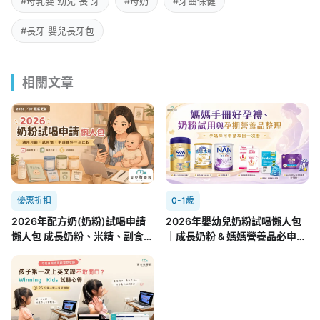
#母乳嬰 幼兒 長 牙
#母奶
#牙齒保健
#長牙 嬰兒長牙包
相關文章
優惠折扣
0-1歲
2026年配方奶(奶粉)試喝申請
2026年嬰幼兒奶粉試喝懶人包
懶人包 成長奶粉、米精、副食品
｜成長奶粉 & 媽媽營養品必申請
8.01更新
攻略(7/22更新)