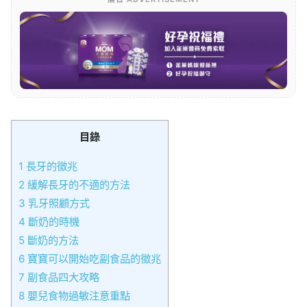
目錄
1
長牙的徵兆
2
緩解長牙的不適的方法
3
乳牙照顧方式
4
斷奶的時機
5
斷奶的方法
6
寶寶可以開始吃副食品的徵兆
7
副食品四大攻略
8
嬰兒食物過敏注意重點