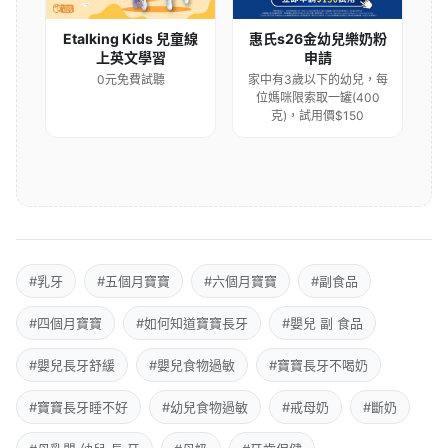
Etalking Kids 兒童線
惠氏s26金幼兒樂奶粉
上英文學習
申請
0元免費試聽
家中有3歲以下的幼兒，每
位媽咪限索取一罐(400
克)，試用價$150
#乳牙
#五個月寶寶
#六個月寶寶
#副食品
#四個月寶寶
#如何知道寶寶長牙
#嬰兒 副 食品
#嬰兒長牙舒緩
#嬰兒食物過敏
#寶寶長牙不喝奶
#寶寶長牙睡不好
#幼兒食物過敏
#戒母奶
#斷奶