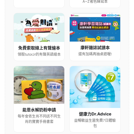
A~Z著色練寫本
康軒雜誌試讀本
免費索取線上有聲繪本
還有加碼再抽桌遊喔!
領取tutorJr的有聲英語繪本
能恩水解奶粉申請
健康力Dr.Advice
每年會依生肖不同送不同生
益暢敏益生菌免費7日體驗
肖的寶寶手冊書套
包