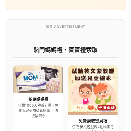
廣告 ADVERTISEMENT
熱門媽媽禮、寶寶禮索取
雀巢媽媽禮
雀巢1000天營養計畫，免
費索取孕哺營養膠囊 ，送
祝福御守
免費索取寶貝禮
領取 英文遊戲課+動物字母