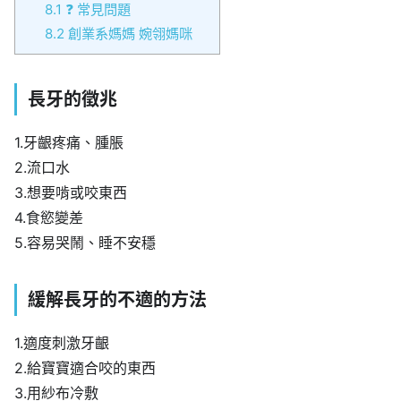
8.1
❓ 常見問題
8.2
創業系媽媽 婉翎媽咪
長牙的徵兆
1.牙齦疼痛、腫脹
2.流口水
3.想要啃或咬東西
4.食慾變差
5.容易哭鬧、睡不安穩
緩解長牙的不適的方法
1.適度刺激牙齦
2.給寶寶適合咬的東西
3.用紗布冷敷