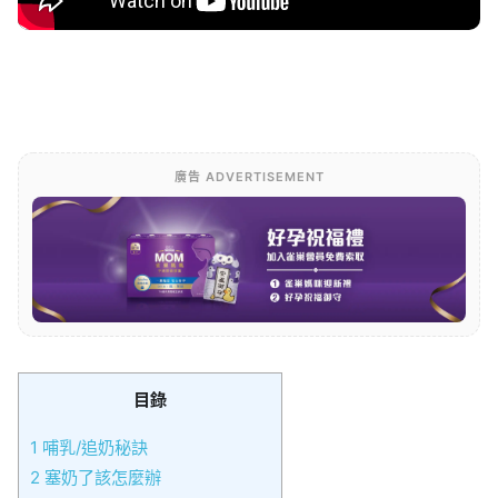
廣告 ADVERTISEMENT
目錄
1
哺乳/追奶秘訣
2
塞奶了該怎麼辦