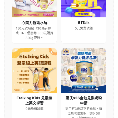
心美力親護水解
51Talk
150元試喝包（30.8g×8）
0元免費試聽
或 LINE 優惠券 300元購買
820g 正裝。
Etalking Kids 兒童線
惠氏s26金幼兒樂奶粉
上英文學習
申請
0元免費試聽
家中有3歲以下的幼兒，每
位媽咪限索取一罐(400