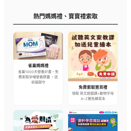
熱門媽媽禮、寶寶禮索取
雀巢媽媽禮
雀巢1000天營養計畫，免
費索取孕哺營養膠囊 ，送
祝福御守
免費索取寶貝禮
領取 英文遊戲課+動物字母
A~Z著色練寫本