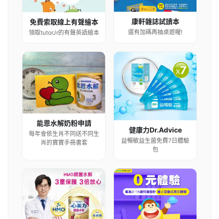
康軒雜誌試讀本
免費索取線上有聲繪本
還有加碼再抽桌遊喔!
領取tutorJr的有聲英語繪本
能恩水解奶粉申請
健康力Dr.Advice
每年會依生肖不同送不同生
益暢敏益生菌免費7日體驗
肖的寶寶手冊書套
包