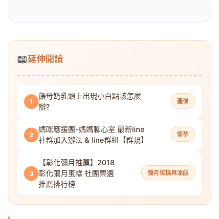
📖
延伸閱讀
餵母奶乳頭上出現小白點該怎麼
產後
1
辦?
媽咪應援團-媽媽聊心室 最新line
懷孕
2
社群加入辦法 & line群組【群規】
【彰化彌月推薦】2018
彰化彌月蛋糕 社團票選
彌月蛋糕與油飯
3
推薦排行榜