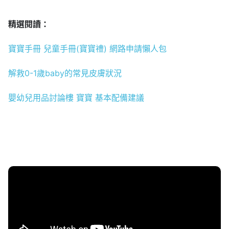
精選閱讀：
寶寶手冊 兒童手冊(寶寶禮) 網路申請懶人包
解救0-1歲baby的常見皮膚狀況
嬰幼兒用品討論樓 寶寶 基本配備建議