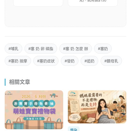
克)，試用價$150
#哺乳
#塞 奶 卵 磷脂
#塞 奶 怎麼 辦
#塞奶
#塞奶 按摩
#塞奶症狀
#發奶
#追奶
#餵母乳
相關文章
懷孕