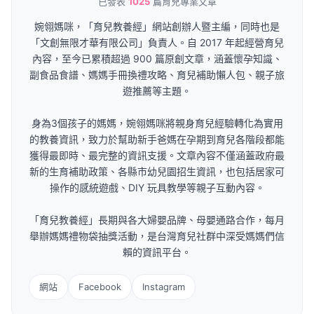
已發表
1025
篇育兒專業文章
婉翎媽咪，「育兒教養經」網站創辦人暨主編，同時也是
「文創無限才華有限公司」負責人。自 2017 年起經營育兒
內容，至今已累積超過 900 篇原創文章，涵蓋懷孕知識、
副食品食譜、媽媽手冊換禮攻略、育兒補助懶人包、親子旅
遊推薦等主題。
身為3個孩子的媽媽，婉翎媽咪將親身育兒經驗轉化為實用
的教養資訊，致力於幫助新手爸媽在孕期到育兒各階段都能
獲得最即時、最完整的資訊支援。文章內容不僅涵蓋政府最
新的生育補助政策、各縣市幼兒園招生資訊，也包括居家可
操作的感統遊戲、DIY 玩具教學等親子互動內容。
「育兒教養經」長期與各大婦嬰品牌、母嬰通路合作，每月
舉辦媽媽禮物袋抽獎活動，是台灣育兒社群中深受媽媽們信
賴的資訊平台。
網站
Facebook
Instagram