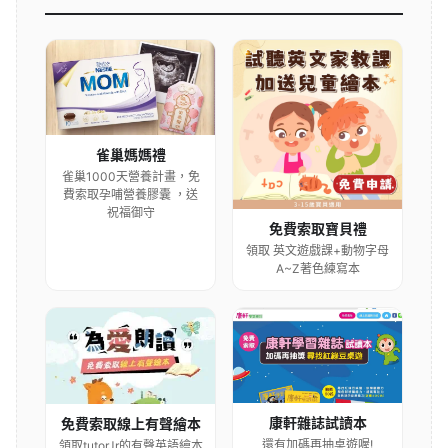
雀巢媽媽禮
雀巢1000天營養計畫，免
費索取孕哺營養膠囊 ，送
祝福御守
免費索取寶貝禮
領取 英文遊戲課+動物字母
A~Z著色練寫本
康軒雜誌試讀本
免費索取線上有聲繪本
還有加碼再抽桌遊喔!
領取tutorJr的有聲英語繪本