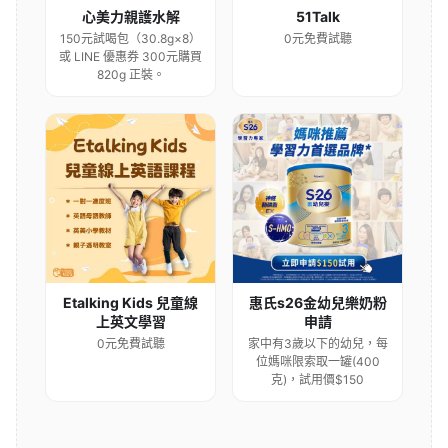
心美力親護水解
51Talk
150元試喝包（30.8g×8）
0元免費試聽
或 LINE 優惠券 300元購買
820g 正裝。
Etalking Kids 兒童線
惠氏s26金幼兒樂奶粉
上英文學習
申請
0元免費試聽
家中有3歲以下的幼兒，每
位媽咪限索取一罐(400
克)，試用價$150