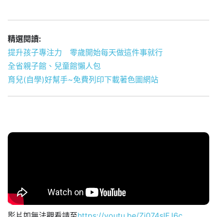
精選閱讀:
提升孩子專注力 零歲開始每天做這件事就行
全省親子館、兒童館懶人包
育兒(自學)好幫手~免費列印下載著色圖網站
影片如無法觀看請至
https://youtu.be/Zj074sIFJ6c