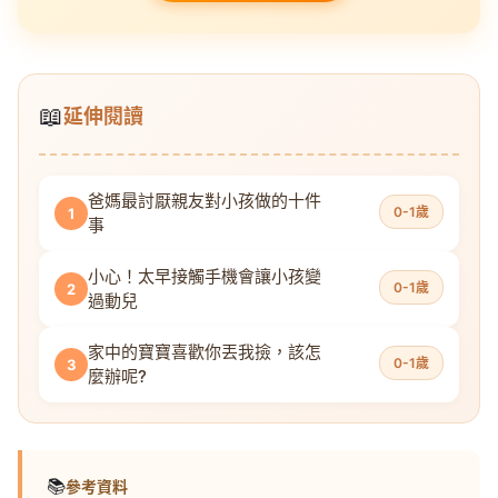
📖
延伸閱讀
爸媽最討厭親友對小孩做的十件
0-1歲
1
事
小心！太早接觸手機會讓小孩變
0-1歲
2
過動兒
家中的寶寶喜歡你丟我撿，該怎
0-1歲
3
麼辦呢?
📚
參考資料