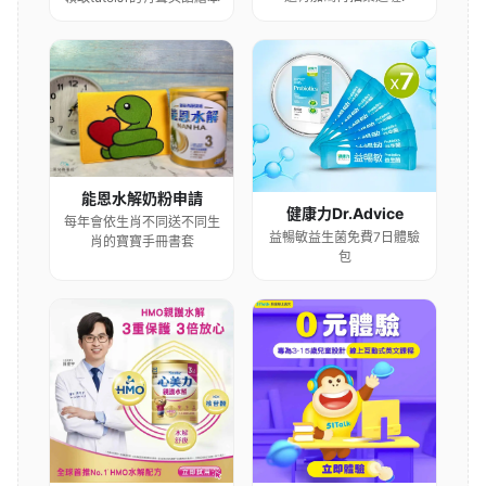
能恩水解奶粉申請
健康力Dr.Advice
每年會依生肖不同送不同生
益暢敏益生菌免費7日體驗
肖的寶寶手冊書套
包