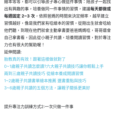
繪本等等，都可以引導孩子專心做這件事情：陪孩子一起找
出有興趣的事，培養做同一件事情的習慣，建議
每天都做或
每週固定 2~3 次
，依照爸媽的時間來決定頻率，越早建立
習慣越好，像是我們家有唸繪本的習慣，從剛出生就會唸給
他們聽，到現在他們就會主動拿書要爸爸媽媽唸，哥哥還會
自己拿書看，因此從小親子共讀，培養閱讀習慣，對於專注
力也有很大的幫助喔！
延伸閱讀:
胎教真的有效！跟著這樣做就對了
0~1歲親子共讀怎麼讀?六大親子共讀技巧讓你輕鬆上手
兩到三歲親子共讀技巧 從繪本養成閱讀習慣
1~2歲親子共讀書單繪本推薦 選書重點與技巧
3~6歲親子共讀的五個方法，讓親子關係更美好
提升專注力訓練方式2:一次只做一件事