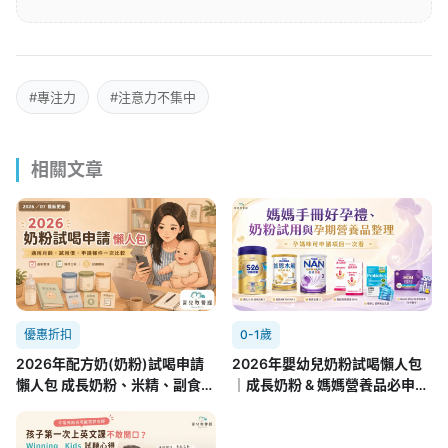
#專注力
#注意力不集中
相關文章
優惠折扣
0-1歲
2026年配方奶(奶粉)試喝申請
2026年嬰幼兒奶粉試喝懶人包
懶人包 成長奶粉、米精、副食品
｜成長奶粉 & 媽媽營養品必申請
8.01更新
攻略(7/22更新)