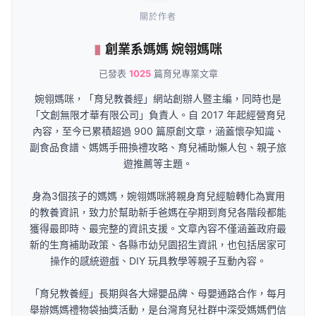
關於作者
創業系媽媽 婉翎媽咪
已發表
1025
篇育兒專業文章
婉翎媽咪，「育兒教養經」網站創辦人暨主編，同時也是
「文創無限才華有限公司」負責人。自 2017 年起經營育兒
內容，至今已累積超過 900 篇原創文章，涵蓋懷孕知識、
副食品食譜、媽媽手冊換禮攻略、育兒補助懶人包、親子旅
遊推薦等主題。
身為3個孩子的媽媽，婉翎媽咪將親身育兒經驗轉化為實用
的教養資訊，致力於幫助新手爸媽在孕期到育兒各階段都能
獲得最即時、最完整的資訊支援。文章內容不僅涵蓋政府最
新的生育補助政策、各縣市幼兒園招生資訊，也包括居家可
操作的感統遊戲、DIY 玩具教學等親子互動內容。
「育兒教養經」長期與各大婦嬰品牌、母嬰通路合作，每月
舉辦媽媽禮物袋抽獎活動，是台灣育兒社群中深受媽媽們信