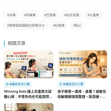
#冰棒
#奇異果
#巴西莓
#幼兒食譜
#火龍果
#無罪惡感甜點巴西莓冰沙
#紅龍果
#點心
相關文章
3~6歲幼兒大小事
3~6歲幼兒大小事
Winning Kids 線上兒童英文試
孩子睡覺一直咳、鼻塞？過敏兒
聽心得：平常外向也可能突然不
低敏睡眠環境整理，除濕機、空
開口，孩子第一次面對外師的真
氣清淨機怎麼用
實反應