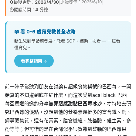
🔄
最後更新：
2026/4/30
|
|
原始發佈：
2025/6/10
⏱️
閱讀時間：
4
分鐘
📖 看 0-6 歲育兒教養全攻略
新生兒到學齡前發展、教養 SOP、補助一次看 — 一篇看
懂育兒。
看完整指南 →
前一陣子常聽到朋友在討論有超級食物稱號的巴西莓，一開
始真的不知道到底在紅什麼，而這次受到acai black 巴西
莓亞馬遜的邀約分享
無罪惡感甜點巴西莓冰沙
，才特地去研
究巴西莓的優點，沒想到他的營養素還挺多的富含鐵、鈣、
鉀等礦物質，還有花青素、膳食纖維、胺基酸、維生素、多
酚等等；但可惜的是在台灣似乎很買難到整顆的巴西莓果