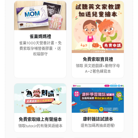
雀巢媽媽禮
雀巢1000天營養計畫，免
費索取孕哺營養膠囊 ，送
祝福御守
免費索取寶貝禮
領取 英文遊戲課+動物字母
A~Z著色練寫本
康軒雜誌試讀本
免費索取線上有聲繪本
還有加碼再抽桌遊喔!
領取tutorJr的有聲英語繪本