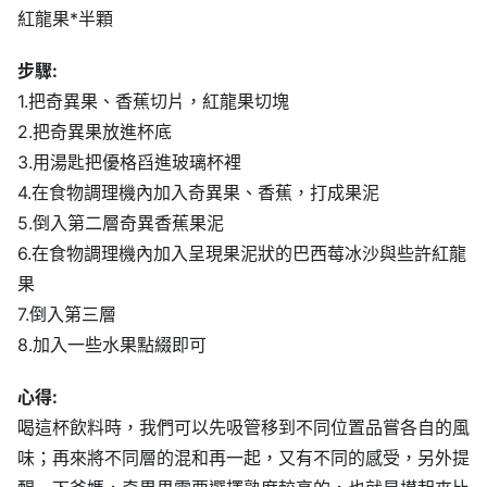
紅龍果*半顆
步驟:
1.把奇異果、香蕉切片，紅龍果切塊
2.把奇異果放進杯底
3.用湯匙把優格舀進玻璃杯裡
4.在食物調理機內加入奇異果、香蕉，打成果泥
5.倒入第二層奇異香蕉果泥
6.在食物調理機內加入呈現果泥狀的巴西莓冰沙與些許紅龍
果
7.倒入第三層
8.加入一些水果點綴即可
心得:
喝這杯飲料時，我們可以先吸管移到不同位置品嘗各自的風
味；再來將不同層的混和再一起，又有不同的感受，另外提