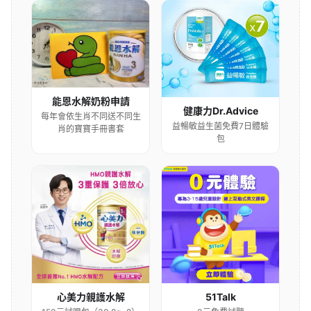
能恩水解奶粉申請
健康力Dr.Advice
每年會依生肖不同送不同生
益暢敏益生菌免費7日體驗
肖的寶寶手冊書套
包
心美力親護水解
51Talk