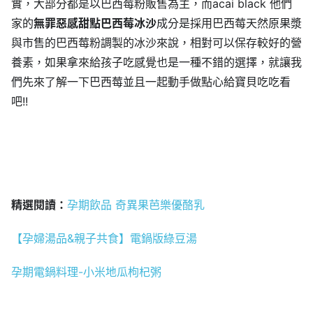
實，大部分都是以巴西莓粉販售為主，而acai black 他們
家的
無罪惡感甜點巴西莓冰沙
成分是採用巴西莓天然原果漿
與市售的巴西莓粉調製的冰沙來說，相對可以保存較好的營
養素，如果拿來給孩子吃感覺也是一種不錯的選擇，就讓我
們先來了解一下巴西莓並且一起動手做點心給寶貝吃吃看
吧!!
精選閱讀：
孕期飲品 奇異果芭樂優酪乳
【孕婦湯品&親子共食】電鍋版綠豆湯
孕期電鍋料理-小米地瓜枸
杞粥