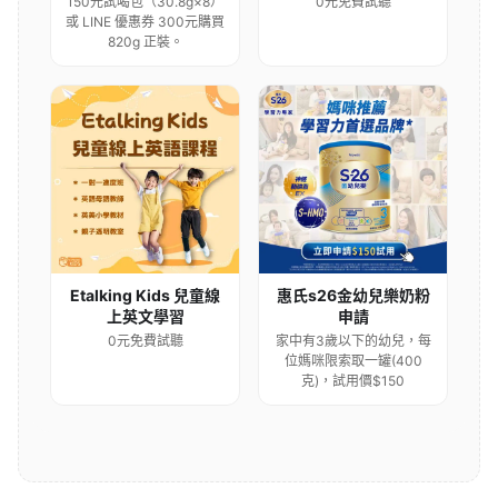
150元試喝包（30.8g×8）
0元免費試聽
或 LINE 優惠券 300元購買
820g 正裝。
Etalking Kids 兒童線
惠氏s26金幼兒樂奶粉
上英文學習
申請
0元免費試聽
家中有3歲以下的幼兒，每
位媽咪限索取一罐(400
克)，試用價$150