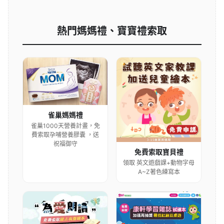
熱門媽媽禮、寶寶禮索取
雀巢媽媽禮
雀巢1000天營養計畫，免
費索取孕哺營養膠囊 ，送
祝福御守
免費索取寶貝禮
領取 英文遊戲課+動物字母
A~Z著色練寫本