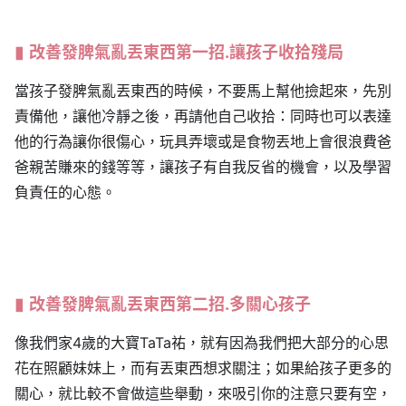
改善
發脾氣
亂丟東西第一招.讓孩子收拾殘局
當孩子發脾氣亂丟東西的時候，不要馬上幫他撿起來，先別
責備他，讓他冷靜之後，再請他自己收拾：同時也可以表達
他的行為讓你很傷心，玩具弄壞或是食物丟地上會很浪費爸
爸親苦賺來的錢等等，讓孩子有自我反省的機會，以及學習
負責任的心態。
改善
發脾氣
亂丟東西
第二招
.多關心孩子
像我們家4歲的大寶TaTa祐，就有因為我們把大部分的心思
花在照顧妹妹上，而有丟東西想求關注；如果給孩子更多的
關心，就比較不會做這些舉動，來吸引你的注意只要有空，