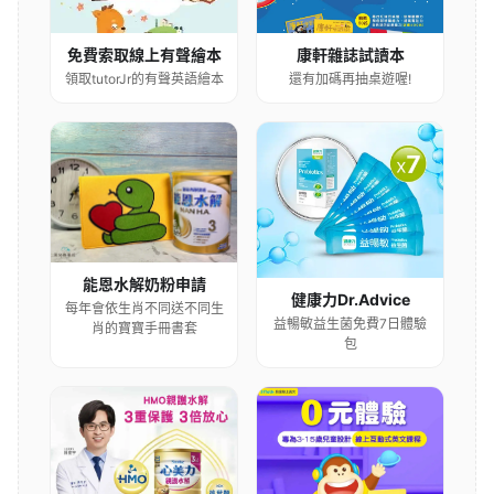
康軒雜誌試讀本
免費索取線上有聲繪本
還有加碼再抽桌遊喔!
領取tutorJr的有聲英語繪本
能恩水解奶粉申請
健康力Dr.Advice
每年會依生肖不同送不同生
益暢敏益生菌免費7日體驗
肖的寶寶手冊書套
包