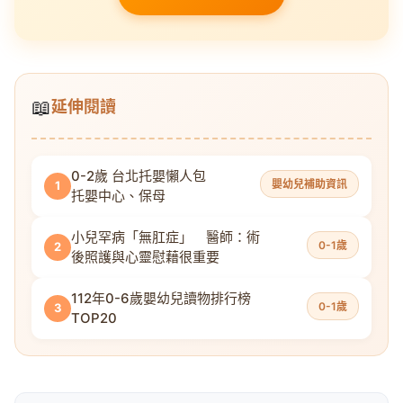
📖
延伸閱讀
0-2歲 台北托嬰懶人包
嬰幼兒補助資訊
1
托嬰中心、保母
小兒罕病「無肛症」 醫師：術
0-1歲
2
後照護與心靈慰藉很重要
112年0-6歲嬰幼兒讀物排行榜
0-1歲
3
TOP20