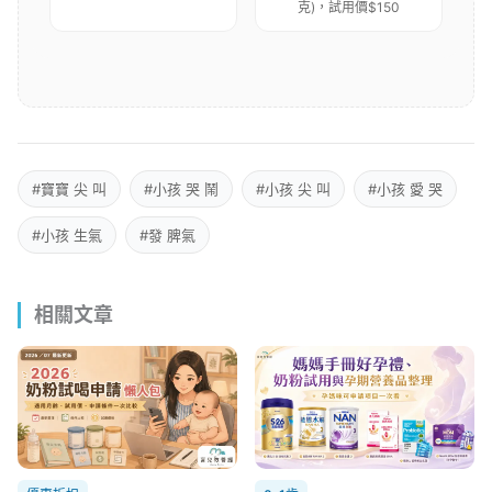
克)，試用價$150
#寶寶 尖 叫
#小孩 哭 鬧
#小孩 尖 叫
#小孩 愛 哭
#小孩 生氣
#發 脾氣
相關文章