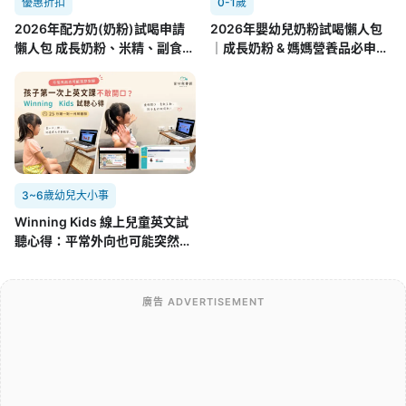
優惠折扣
0-1歲
2026年配方奶(奶粉)試喝申請
2026年嬰幼兒奶粉試喝懶人包
懶人包 成長奶粉、米精、副食品
｜成長奶粉 & 媽媽營養品必申請
8.01更新
攻略(7/22更新)
3~6歲幼兒大小事
Winning Kids 線上兒童英文試
聽心得：平常外向也可能突然不
開口，孩子第一次面對外師的真
實反應
廣告 ADVERTISEMENT