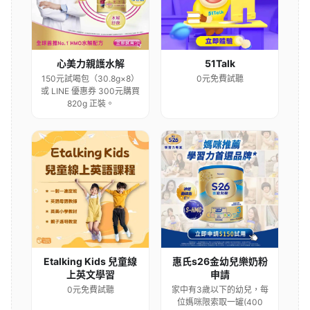
心美力親護水解
51Talk
150元試喝包（30.8g×8）
0元免費試聽
或 LINE 優惠券 300元購買
820g 正裝。
Etalking Kids 兒童線
惠氏s26金幼兒樂奶粉
上英文學習
申請
0元免費試聽
家中有3歲以下的幼兒，每
位媽咪限索取一罐(400