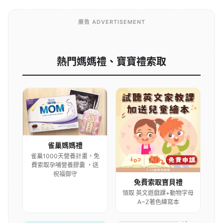
廣告 ADVERTISEMENT
熱門媽媽禮、寶寶禮索取
雀巢媽媽禮
雀巢1000天營養計畫，免
費索取孕哺營養膠囊 ，送
祝福御守
免費索取寶貝禮
領取 英文遊戲課+動物字母
A~Z著色練寫本