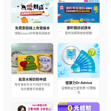
康軒雜誌試讀本
免費索取線上有聲繪本
還有加碼再抽桌遊喔!
領取tutorJr的有聲英語繪本
能恩水解奶粉申請
健康力Dr.Advice
每年會依生肖不同送不同生
益暢敏益生菌免費7日體驗
肖的寶寶手冊書套
包