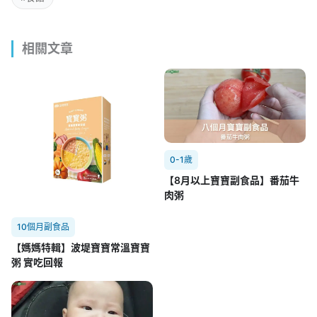
相關文章
0-1歲
【8月以上寶寶副食品】番茄牛
肉粥
10個月副食品
【媽媽特輯】波堤寶寶常溫寶寶
粥 實吃回報