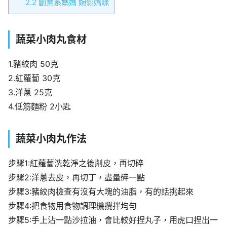
2.2
創業系媽媽 婉翎媽咪
蔬菜小肉丸食材
1.豬絞肉 50克
2.紅蘿蔔 30克
3.洋蔥 25克
4.低筋麵粉 2小匙
蔬菜小肉丸作法
步驟1:紅蘿蔔洗乾淨之後削皮，再切碎
步驟2:洋蔥去皮，再切丁，盡量碎一點
步驟3:豬絞肉檢查有沒有大塊的油脂，有的話挑起來
步驟4:把食物用食物調理機攪拌均勻
步驟5:手上沾一點沙拉油，會比較好捏丸子，用虎口捏出一