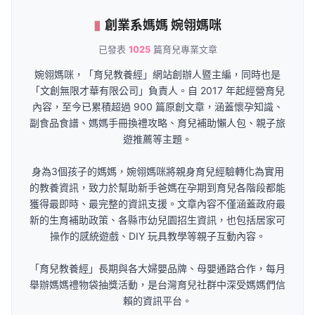
創業系媽媽 婉翎媽咪
已發表
1025
篇育兒專業文章
婉翎媽咪，「育兒教養經」網站創辦人暨主編，同時也是
「文創無限才華有限公司」負責人。自 2017 年起經營育兒
內容，至今已累積超過 900 篇原創文章，涵蓋懷孕知識、
副食品食譜、媽媽手冊換禮攻略、育兒補助懶人包、親子旅
遊推薦等主題。
身為3個孩子的媽媽，婉翎媽咪將親身育兒經驗轉化為實用
的教養資訊，致力於幫助新手爸媽在孕期到育兒各階段都能
獲得最即時、最完整的資訊支援。文章內容不僅涵蓋政府最
新的生育補助政策、各縣市幼兒園招生資訊，也包括居家可
操作的感統遊戲、DIY 玩具教學等親子互動內容。
「育兒教養經」長期與各大婦嬰品牌、母嬰通路合作，每月
舉辦媽媽禮物袋抽獎活動，是台灣育兒社群中深受媽媽們信
賴的資訊平台。