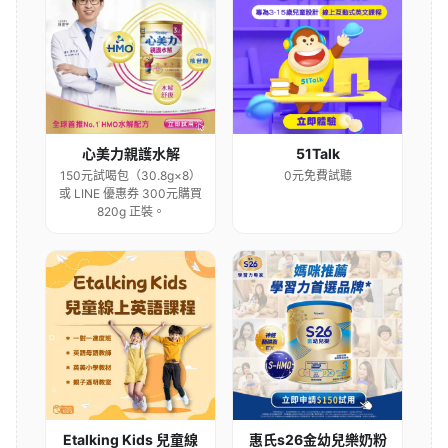
心美力親護水解
51Talk
150元試喝包（30.8g×8）
0元免費試聽
或 LINE 優惠券 300元購買
820g 正裝。
Etalking Kids 兒童線
惠氏s26金幼兒樂奶粉