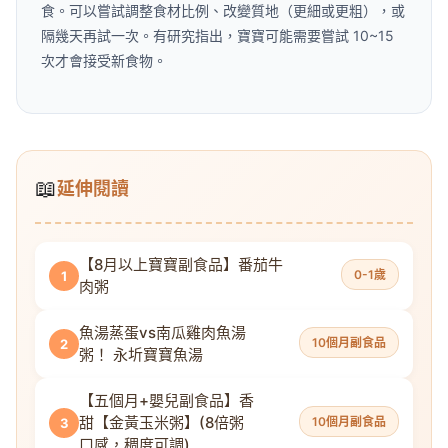
食。可以嘗試調整食材比例、改變質地（更細或更粗），或
隔幾天再試一次。有研究指出，寶寶可能需要嘗試 10~15
次才會接受新食物。
📖
延伸閱讀
【8月以上寶寶副食品】番茄牛
0-1歲
1
肉粥
魚湯蒸蛋vs南瓜雞肉魚湯
10個月副食品
2
粥！ 永圻寶寶魚湯
【五個月+嬰兒副食品】香
甜【金黃玉米粥】(8倍粥
10個月副食品
3
口感，稠度可調)