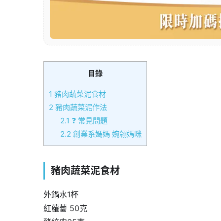
目錄
1
豬肉蔬菜泥食材
2
豬肉蔬菜泥作法
2.1
❓ 常見問題
2.2
創業系媽媽 婉翎媽咪
豬肉蔬菜泥食材
外鍋水1杯
紅蘿蔔 50克