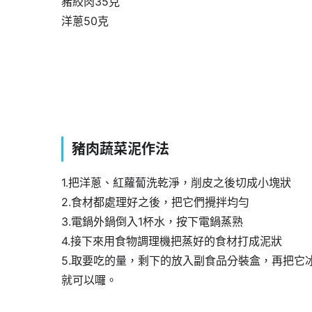
豬絞肉35克
洋蔥50克
豬肉蔬菜泥
作法
1.把洋蔥、紅蘿蔔洗乾淨，削皮之後切成小塊狀
2.食材都處理好之後，把它們攪拌均勻
3.電鍋外鍋倒入1杯水，按下電鍋蒸熟
4.接下來用食物調理機把蒸好的食材打成泥狀
5.取要吃的量，剩下的放入副食品分裝盒，再把
就可以囉。