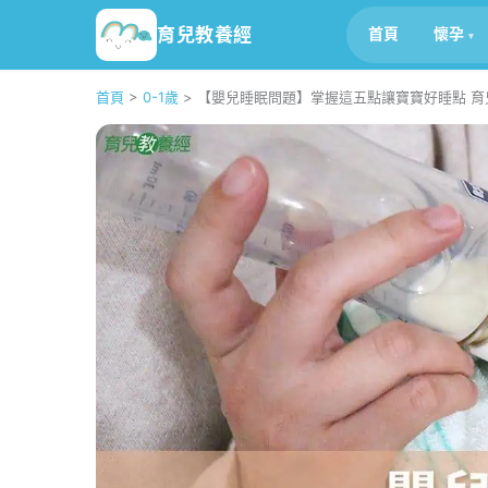
育兒教養經
首頁
懷孕
首頁
>
0-1歲
>
【嬰兒睡眠問題】掌握這五點讓寶寶好睡點 育