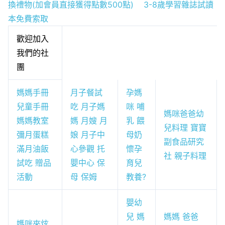
換禮物(加會員直接獲得點數500點)
3-8歲學習雜誌試讀
本免費索取
歡迎加入
我們的社
團
媽媽手冊
月子餐試
孕媽
兒童手冊
吃 月子媽
咪 哺
媽咪爸爸幼
媽媽教室
媽 月嫂 月
乳 餵
兒料理 寶寶
彌月蛋糕
娘 月子中
母奶
副食品研究
滿月油飯
心參觀 托
懷孕
社 親子料理
試吃 贈品
嬰中心 保
育兒
活動
母 保姆
教養?
嬰幼
兒 媽
媽媽 爸爸
媽咪來炫