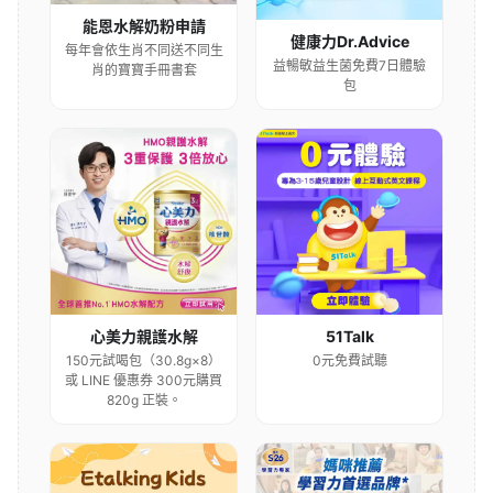
能恩水解奶粉申請
健康力Dr.Advice
每年會依生肖不同送不同生
益暢敏益生菌免費7日體驗
肖的寶寶手冊書套
包
心美力親護水解
51Talk
150元試喝包（30.8g×8）
0元免費試聽
或 LINE 優惠券 300元購買
820g 正裝。