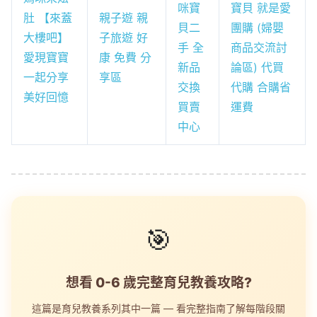
咪寶
寶貝 就是愛
肚 【來蓋
親子遊 親
貝二
團購 (婦嬰
大樓吧】
子旅遊 好
手 全
商品交流討
愛現寶寶
康 免費 分
新品
論區) 代買
一起分享
享區
交換
代購 合購省
美好回憶
買賣
運費
中心
🎯
想看 0-6 歲完整育兒教養攻略?
這篇是育兒教養系列其中一篇 — 看完整指南了解每階段關