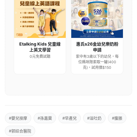
Etalking Kids 兒童線
惠氏s26金幼兒樂奶粉
上英文學習
申請
0元免費試聽
家中有3歲以下的幼兒，每
位媽咪限索取一罐(400
克)，試用價$150
#嬰兒按摩
#孫嘉霙
#早產兒
#溢吐奶
#腹脹
#郭綜合醫院