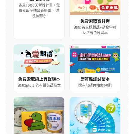
雀巢1000天營養計畫，免
費索取孕哺營養膠囊 ，送
祝福御守
免費索取寶貝禮
領取 英文遊戲課+動物字母
A~Z著色練寫本
康軒雜誌試讀本
免費索取線上有聲繪本
還有加碼再抽桌遊喔!
領取tutorJr的有聲英語繪本