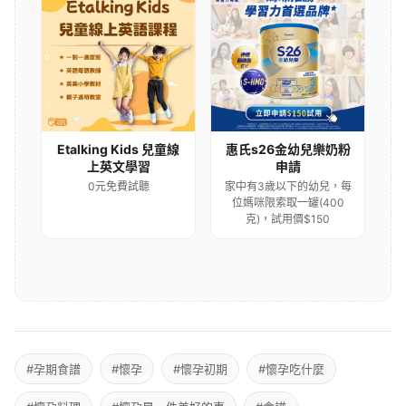
Etalking Kids 兒童線
惠氏s26金幼兒樂奶粉
上英文學習
申請
0元免費試聽
家中有3歲以下的幼兒，每
位媽咪限索取一罐(400
克)，試用價$150
#孕期食譜
#懷孕
#懷孕初期
#懷孕吃什麼