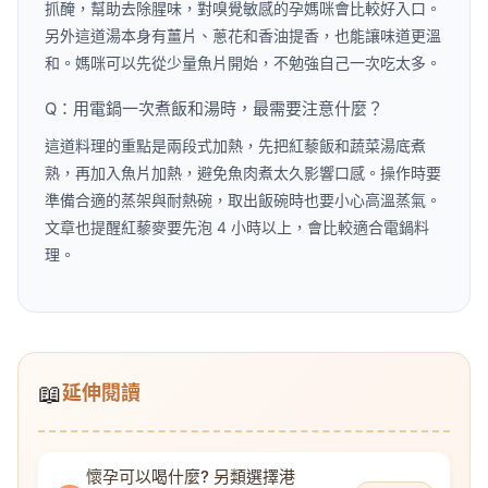
抓醃，幫助去除腥味，對嗅覺敏感的孕媽咪會比較好入口。
另外這道湯本身有薑片、蔥花和香油提香，也能讓味道更溫
和。媽咪可以先從少量魚片開始，不勉強自己一次吃太多。
Q：用電鍋一次煮飯和湯時，最需要注意什麼？
這道料理的重點是兩段式加熱，先把紅藜飯和蔬菜湯底煮
熟，再加入魚片加熱，避免魚肉煮太久影響口感。操作時要
準備合適的蒸架與耐熱碗，取出飯碗時也要小心高溫蒸氣。
文章也提醒紅藜麥要先泡 4 小時以上，會比較適合電鍋料
理。
📖
延伸閱讀
懷孕可以喝什麼? 另類選擇港