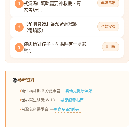
式煲湯!! 媽咪需要神救援，專
孕婦食譜
1
家告訴你
【孕期食譜】番茄鮮蔬燉飯
孕婦食譜
2
（電鍋版）
瘦肉精對孩子、孕媽咪有什麼影
0-1歲
3
響？
📚
參考資料
嬰幼兒健康照護
衛生福利部國民健康署 —
嬰兒餵養指南
世界衛生組織 WHO —
副食品添加指引
台灣兒科醫學會 —