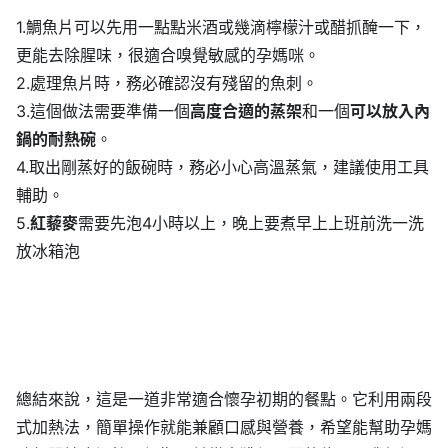
1.鯛魚片可以先用一點點米酒或幾滴檸檬汁或醋抓醃一下，
更能去除腥味，很適合嗅覺敏感的孕媽咪。
2.處理魚片時，務必確認沒有殘留的魚刺。
3.這個做法需要準備一個
高度合適的蒸架
和一個
可以放入內
鍋的耐熱碗
。
4.取出剛蒸好的飯碗時，務必小心高溫蒸氣，建議使用工具
輔助。
5.
紅藜麥
需要先泡4小時以上，晚上要煮早上上班前洗一洗
放冰箱泡
總結來說，這是一道非常適合懷孕初期的餐點。它利用兩段
式加熱法，簡單操作就能兼顧口感與營養，希望能幫助孕媽