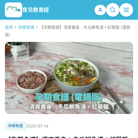
育兒教養經
首頁
>
孕婦食譜
>
【孕期食譜】清爽養身：冬瓜鮮魚湯＋紅藜飯 (電鍋
版)
孕婦食譜
2025-07-14