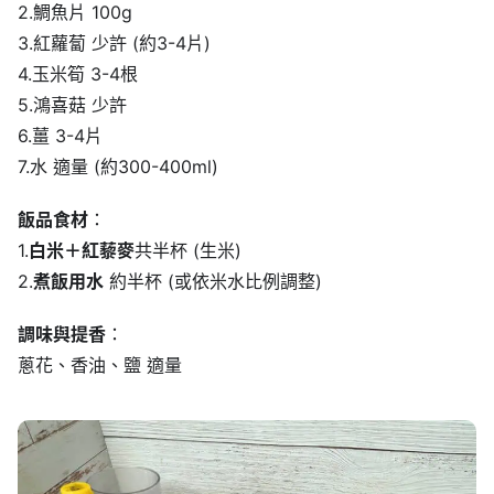
2.鯛魚片 100g
3.紅蘿蔔 少許 (約3-4片)
4.玉米筍 3-4根
5.鴻喜菇 少許
6.薑 3-4片
7.水 適量 (約300-400ml)
飯品食材
：
1.
白米＋紅藜麥
共半杯 (生米)
2.
煮飯用水
約半杯 (或依米水比例調整)
調味與提香
：
蔥花、香油、鹽 適量