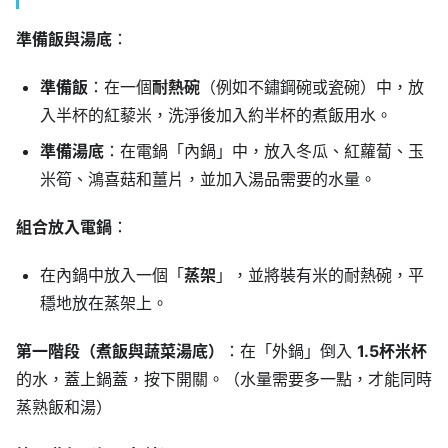
準備飯與湯底
：
準備飯
：在一個
耐熱碗
（例如不鏽鋼碗或瓷碗）中，放
入半杯的紅藜米，洗淨後加入約半杯的煮飯用水。
準備湯底
：在電鍋「內鍋」中，放入冬瓜、紅蘿蔔、玉
米筍、鴻喜菇和薑片，並加入湯品需要的水量。
組合放入電鍋
：
在內鍋中放入一個「
蒸架
」，並將裝有米的耐熱碗，平
穩地放在蒸架上。
第一階段（煮飯與蔬菜湯底）
：在「外鍋」倒入
1.5杯米杯
的水，蓋上鍋蓋，按下開關。（水量需要多一點，才能同時
蒸熟飯和湯）