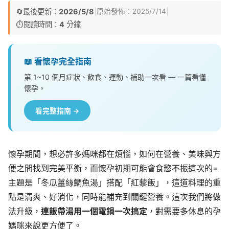
🔄
最後更新：
2026/5/8
|
|
原始發佈：
2025/7/14
⏱️
閱讀時間：
4
分鐘
📖 看懷孕完全指南
第 1~10 個月症狀、飲食、運動、補助一次看 — 一篇看懂
懷孕。
看完整指南 →
懷孕期間，想必許多媽咪都在煩惱，如何在營養、美味與方
便之間找到完美平衡，而懷孕初期可能會食慾不振這次的=
主題是「冬瓜薑絲鯛魚湯」搭配「紅藜飯」，這道料理的重
點是清爽、好消化，同時能補充到關鍵營養。這次我們將做
法升級，
連飯帶湯用一個電鍋一次搞定
，對需要多休息的孕
媽咪來說更方便了。