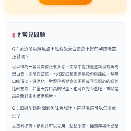
❓ 常見問題
Q：這道冬瓜鮮魚湯＋紅藜飯適合食慾不好的孕媽咪當
正餐嗎？
可以作為一餐清爽型正餐參考。文章中提到這道料理有魚肉
蛋白質、冬瓜與蔬菜，也搭配紅藜飯提供澱粉與纖維，整體
口味清淡、好消化，對懷孕初期食慾不振或容易噁心的媽咪
比較友善。若當天胃口真的很差，也可以先少量吃，重點是
讓身體舒服地補進能量。
Q：如果孕媽咪聞到魚味會想吐，這道湯還可以怎麼處
理？
文章有提醒，鯛魚片可以先用一點點米酒、幾滴檸檬汁或醋