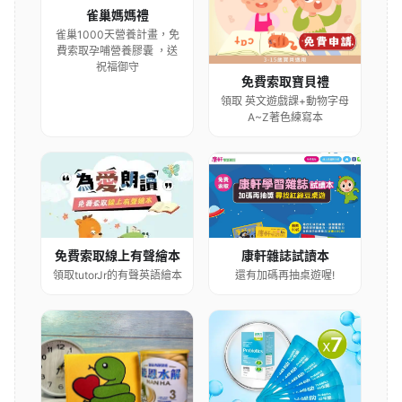
雀巢媽媽禮
雀巢1000天營養計畫，免
費索取孕哺營養膠囊 ，送
祝福御守
免費索取寶貝禮
領取 英文遊戲課+動物字母
A~Z著色練寫本
康軒雜誌試讀本
免費索取線上有聲繪本
還有加碼再抽桌遊喔!
領取tutorJr的有聲英語繪本