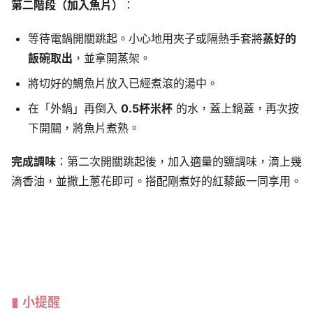
第二階段（加入魚片）
：
等待電鍋開關跳起。小心地用夾子或隔熱手套將
蒸好的
飯碗取出
，並拿開蒸架。
將切好的鯛魚片放入已經煮滾的湯中。
在「外鍋」再倒入
0.5杯米杯
的水，蓋上鍋蓋，再次按
下開關，將魚片煮熟。
完成調味
：第二次開關跳起後，加入適量的鹽調味，滴上幾
滴香油，並撒上蔥花即可。搭配剛煮好的紅藜飯一同享用。
小提醒