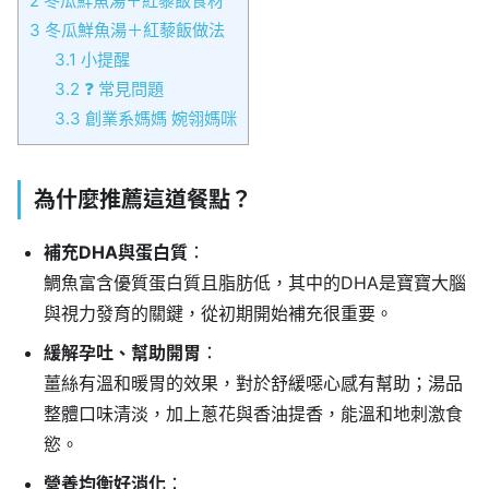
2
冬瓜鮮魚湯＋紅藜飯食材
3
冬瓜鮮魚湯＋紅藜飯做法
3.1
小提醒
3.2
❓ 常見問題
3.3
創業系媽媽 婉翎媽咪
為什麼推薦這道餐點？
補充DHA與蛋白質
：
鯛魚富含優質蛋白質且脂肪低，其中的DHA是寶寶大腦
與視力發育的關鍵，從初期開始補充很重要。
緩解孕吐、幫助開胃
：
薑絲有溫和暖胃的效果，對於舒緩噁心感有幫助；湯品
整體口味清淡，加上蔥花與香油提香，能溫和地刺激食
慾。
營養均衡好消化
：