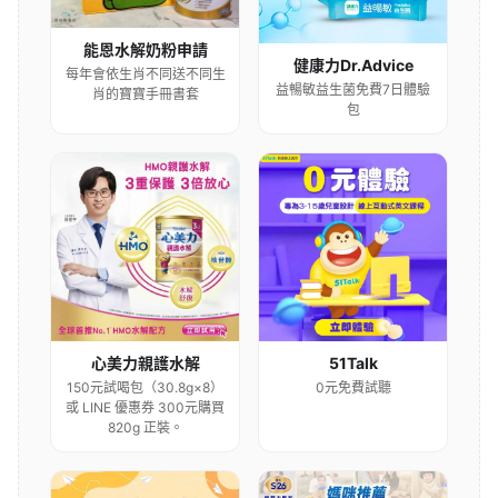
能恩水解奶粉申請
健康力Dr.Advice
每年會依生肖不同送不同生
益暢敏益生菌免費7日體驗
肖的寶寶手冊書套
包
心美力親護水解
51Talk
150元試喝包（30.8g×8）
0元免費試聽
或 LINE 優惠券 300元購買
820g 正裝。