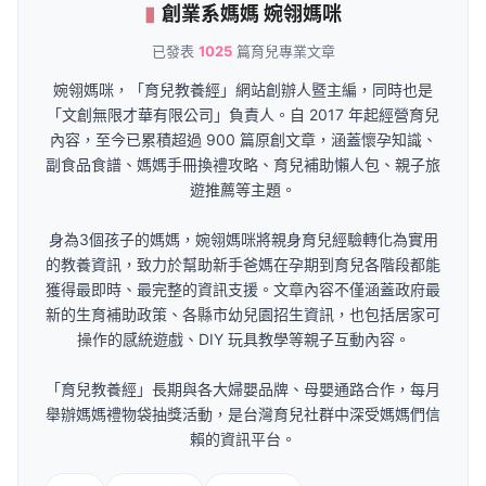
創業系媽媽 婉翎媽咪
已發表
1025
篇育兒專業文章
婉翎媽咪，「育兒教養經」網站創辦人暨主編，同時也是
「文創無限才華有限公司」負責人。自 2017 年起經營育兒
內容，至今已累積超過 900 篇原創文章，涵蓋懷孕知識、
副食品食譜、媽媽手冊換禮攻略、育兒補助懶人包、親子旅
遊推薦等主題。
身為3個孩子的媽媽，婉翎媽咪將親身育兒經驗轉化為實用
的教養資訊，致力於幫助新手爸媽在孕期到育兒各階段都能
獲得最即時、最完整的資訊支援。文章內容不僅涵蓋政府最
新的生育補助政策、各縣市幼兒園招生資訊，也包括居家可
操作的感統遊戲、DIY 玩具教學等親子互動內容。
「育兒教養經」長期與各大婦嬰品牌、母嬰通路合作，每月
舉辦媽媽禮物袋抽獎活動，是台灣育兒社群中深受媽媽們信
賴的資訊平台。