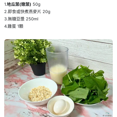
1.
地瓜葉(嫩葉)
50g
2.即食或快煮燕麥片 20g
3.無糖豆漿 250ml
4.雞蛋 1顆