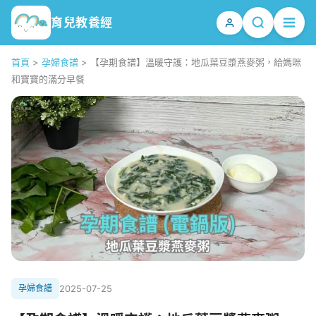
育兒教養經
首頁
>
孕婦食譜
>
【孕期食譜】溫暖守護：地瓜葉豆漿燕麥粥，給媽咪
和寶寶的滿分早餐
孕婦食譜
2025-07-25