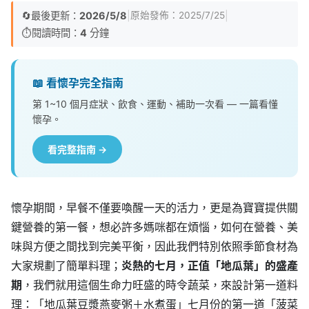
🔄
最後更新：
2026/5/8
|
|
原始發佈：
2025/7/25
⏱️
閱讀時間：
4
分鐘
📖 看懷孕完全指南
第 1~10 個月症狀、飲食、運動、補助一次看 — 一篇看懂
懷孕。
看完整指南 →
懷孕期間，早餐不僅要喚醒一天的活力，更是為寶寶提供關
鍵營養的第一餐，想必許多媽咪都在煩惱，如何在營養、美
味與方便之間找到完美平衡，因此我們特別依照季節食材為
大家規劃了簡單料理；
炎熱的七月，正值「地瓜葉」的盛產
期
，我們就用這個生命力旺盛的時令蔬菜，來設計第一道料
理：「地瓜葉豆漿燕麥粥＋水煮蛋」七月份的第一道「菠菜