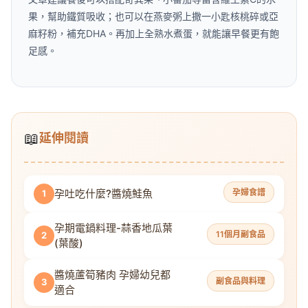
果，幫助鐵質吸收；也可以在燕麥粥上撒一小匙核桃碎或亞
麻籽粉，補充DHA。再加上全熟水煮蛋，就能讓早餐更有飽
足感。
📖
延伸閱讀
孕吐吃什麼?醬燒鮭魚
孕婦食譜
1
孕期電鍋料理-蒜香地瓜葉
11個月副食品
2
(葉酸)
醬燒蘆筍豬肉 孕婦幼兒都
副食品與料理
3
適合