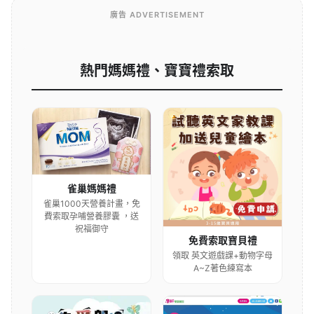
廣告 ADVERTISEMENT
熱門媽媽禮、寶寶禮索取
雀巢媽媽禮
雀巢1000天營養計畫，免
費索取孕哺營養膠囊 ，送
祝福御守
免費索取寶貝禮
領取 英文遊戲課+動物字母
A~Z著色練寫本