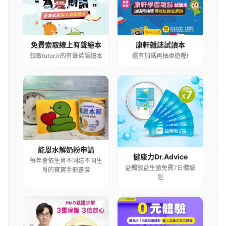
康軒雜誌試讀本
免費索取線上有聲繪本
還有加碼再抽桌遊喔!
領取tutorJr的有聲英語繪本
能恩水解奶粉申請
健康力Dr.Advice
每年會依生肖不同送不同生
益暢敏益生菌免費7日體驗
肖的寶寶手冊書套
包