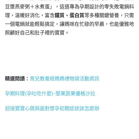
豆漿燕麥粥＋水煮蛋」，這道專為孕期設計的零失敗電鍋料
理，溫暖好消化，富含
鐵質、蛋白質
等多種關鍵營養，只需
一個電鍋就能輕鬆搞定，讓媽咪在忙碌的早晨，也能優雅地
照顧好自己和肚子裡的寶寶。
精選閱讀：
育兒教養經媽媽禮物袋活動資訊
孕期料理(孕吐吃什麼)-堅果蔬果優格沙拉
迎接寶寶心跳與面對懷孕初期症狀該怎麼辦