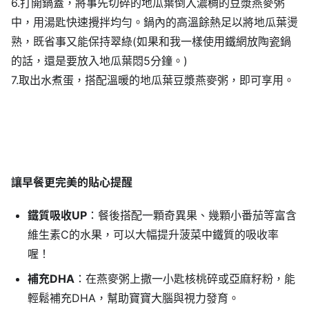
6.打開鍋蓋，將事先切碎的地瓜葉倒入濃稠的豆漿燕麥粥
中，用湯匙快速攪拌均勻。鍋內的高溫餘熱足以將地瓜葉燙
熟，既省事又能保持翠綠(如果和我一樣使用鐵網放陶瓷鍋
的話，還是要放入地瓜葉悶5分鐘。)
7.取出水煮蛋，搭配溫暖的地瓜葉豆漿燕麥粥，即可享用。
讓早餐更完美的貼心提醒
鐵質吸收UP
：餐後搭配一顆奇異果、幾顆小番茄等富含
維生素C的水果，可以大幅提升菠菜中鐵質的吸收率
喔！
補充DHA
：在燕麥粥上撒一小匙核桃碎或亞麻籽粉，能
輕鬆補充DHA，幫助寶寶大腦與視力發育。