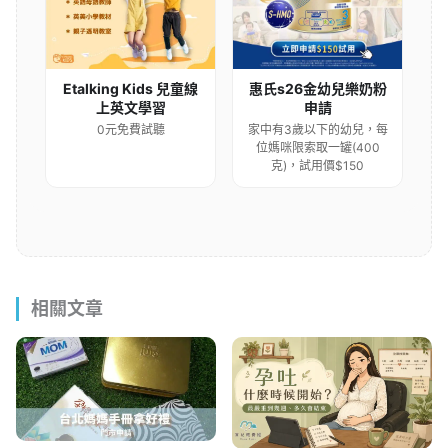
Etalking Kids 兒童線
惠氏s26金幼兒樂奶粉
上英文學習
申請
0元免費試聽
家中有3歲以下的幼兒，每
位媽咪限索取一罐(400
克)，試用價$150
相關文章