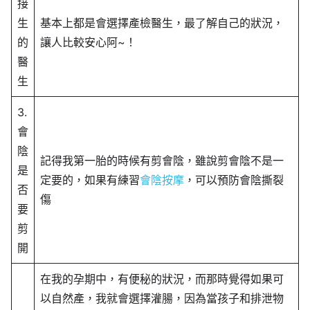
接
生
基本上都是會選擇產檢醫生，最了解自己的狀況，
的
讓人比較安心阿~！
醫
生
3.
會
陰
記得我第一胎的時候有剪會陰，雖說剪會陰不是一
是
定要的，如果有練習
會陰按摩
，可以預防會陰撕裂
否
傷
要
剪
開
在我的孕期中，有便秘的狀況，而那時覺得如果可
以自然產，我就會選擇灌腸，因為當孩子和排泄物