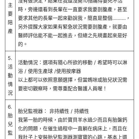
沒有做決定，結果在我還沒開10指痛得要死不活
主
時，旁邊還看到長輩在一直要求我要剖腹產，甚至
要
要求其他的長輩一起來勸說我，簡直是整個……….，
陪
另外提醒大家如果有緊急狀況需要剖腹產，就要由
產
醫師評估能不能一起進去，但總之先規畫起來是好
的。
5.
活動情況：選項有隨心所欲的移動 / 希望時可以淋
活
浴 / 使用生產球 /使用按摩器
動
以上都可以依照意願選擇，但當媽咪或胎兒狀況需
情
要密切觀察時，需尊重配合醫護人員喔！
況
6.
胎兒監視器： 非持續性 / 持續性
胎
我第一胎的時候，由於寶貝羊水過少而且有胎盤鈣
兒
化的問題，在催生過程中一直躺在病床上，而且在
監
我肚子上安裝胎兒監測器測寶寶的心跳，基本上還