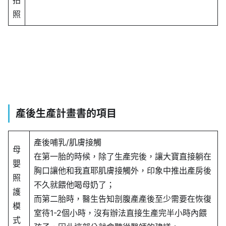
照
產後生產計畫書的項目
產後哺乳/肌膚接觸
母
在第一胎的時候，除了生產完後，讓大寶直接躺在
嬰
胸口讓他和我直耶肌膚接觸外，印象中推出產房後
照
不久就餵他喝母奶了；
護
而第二胎時，醫生告知剖腹產產後至少需要在恢復
模
室待1-2個小時，沒有辦法直接生產完半小時內餵
式