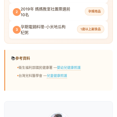
2019年 媽媽教室社團票選前
孕婦用品
2
10名
孕期電鍋料理-小米地瓜枸
1歲以上副食品
3
杞粥
📚
參考資料
嬰幼兒健康照護
衛生福利部國民健康署 —
兒童健康照護
台灣兒科醫學會 —