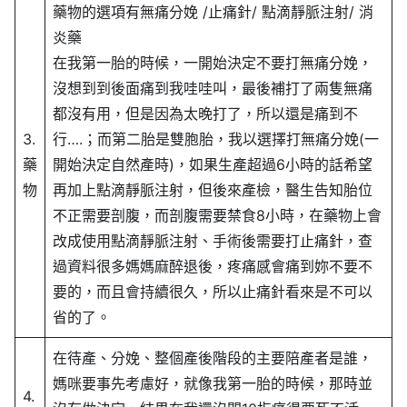
藥物的選項有無痛分娩 /止痛針/ 點滴靜脈注射/ 消
炎藥
在我第一胎的時候，一開始決定不要打無痛分娩，
沒想到到後面痛到我哇哇叫，最後補打了兩隻無痛
都沒有用，但是因為太晚打了，所以還是痛到不
3.
行….；而第二胎是雙胞胎，我以選擇打無痛分娩(一
藥
開始決定自然產時)，如果生產超過6小時的話希望
物
再加上點滴靜脈注射，但後來產檢，醫生告知胎位
不正需要剖腹，而剖腹需要禁食8小時，在藥物上會
改成使用點滴靜脈注射、手術後需要打止痛針，查
過資料很多媽媽麻醉退後，疼痛感會痛到妳不要不
要的，而且會持續很久，所以止痛針看來是不可以
省的了。
在待產、分娩、整個產後階段的主要陪產者是誰，
媽咪要事先考慮好，就像我第一胎的時候，那時並
4.