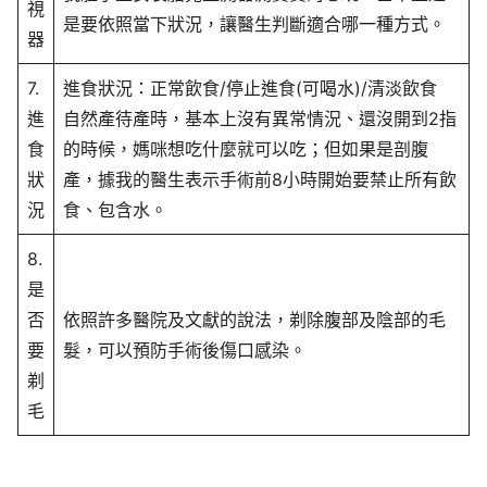
視
是要依照當下狀況，讓醫生判斷適合哪一種方式。
器
7.
進食狀況：正常飲食/停止進食(可喝水)/清淡飲食
進
自然產待產時，基本上沒有異常情況、還沒開到2指
食
的時候，媽咪想吃什麼就可以吃；但如果是剖腹
狀
產，據我的醫生表示手術前8小時開始要禁止所有飲
況
食、包含水。
8.
是
否
依照許多醫院及文獻的說法，剃除腹部及陰部的毛
要
髮，可以預防手術後傷口感染。
剃
毛