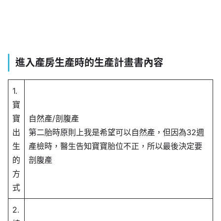
進入產房生產時的生產計畫書內容
1.
寶
寶
自然產/剖腹產
出
第二胎時原則上我是希望可以自然產，但因為32週
生
產檢時，醫生告知寶寶胎位不正，所以最後決定要
的
剖腹產
方
式
2.