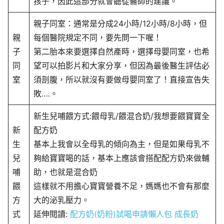
孩子，因此這部分就會聽從醫師的建議。
親子同室：通常是分成24小時/12小時/8小時，但
親
每個醫院規定不同，要先問一下喔！
子
第二胎本來要選擇自然產時，選擇母嬰同室，也希
同
望可以拍影片和大家分享，但因為最後醫生評估必
室
須剖腹，所以就沒有要做母嬰同室了！直接宣告失
敗….。
新生兒哺餵方式:餵母乳/餵混合奶/我想要餵寶寶全
新
配方奶
生
基本上我會以全母乳的傾向為主，但是如果母乳不
兒
夠給寶寶喝的話，基本上應該會搭配配方奶來做輔
哺
助，也就是混合奶
餵
這樣就不用擔心寶寶營養不足，媽媽也不會有那麼
方
大的泌乳壓力。
式
延伸閱讀:
配方奶(奶粉)試喝申請懶人包 成長奶