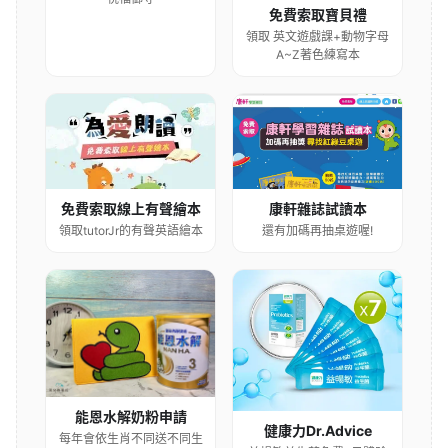
免費索取寶貝禮
領取 英文遊戲課+動物字母
A~Z著色練寫本
康軒雜誌試讀本
免費索取線上有聲繪本
還有加碼再抽桌遊喔!
領取tutorJr的有聲英語繪本
能恩水解奶粉申請
健康力Dr.Advice
每年會依生肖不同送不同生