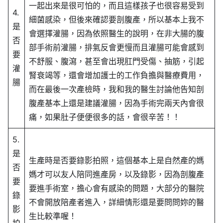
一起出來是很可怕的，而且這樣孩子也很容易受到
4.
細菌感染，但後來確認要剖腹產，所以基本上我不
是
會選擇灌腸，因為依照醫生的說明，在非大腸的腹
否
部手術前灌腸，排氣反會更慢而且灌腸可能會感到
要
不舒服、腹瀉，甚至會出現肛門受傷、抽筋，引起
灌
腎衰竭等，還會增加護士的工作負擔與醫療費用，
腸
而在最後一次產檢時，我和我的醫生討論他告知剖
腹產基本上還是建議灌腸，因為手術完兩天內會很
痛，如果肚子便便很多的話，會很辛苦！！
5.
是
生產時是否要錄影拍照，這個基本上是自然產的媽
否
媽才可以友人陪同進產房，以及錄影，因為剖腹產
要
要進手術室，擔心會有感染的問題，大部分的醫院
錄
不會開放陪產者進入，詳細情形還是要問問妳的醫
影
生比較準喔！
拍