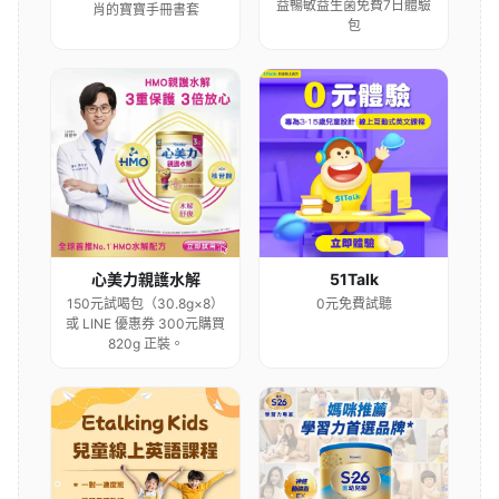
益暢敏益生菌免費7日體驗
肖的寶寶手冊書套
包
心美力親護水解
51Talk
150元試喝包（30.8g×8）
0元免費試聽
或 LINE 優惠券 300元購買
820g 正裝。