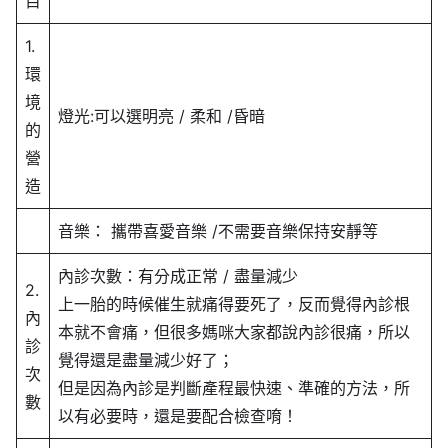
目
1.
環
境
燈光:可以選明亮 / 柔和 /昏暗
的
營
造
音樂： 攜帶喜愛音樂 /不需要音樂保持安靜等
內診次數：有分成正常 / 盡量減少
2.
上一胎的時候催生就痛得要死了，反而覺得內診根
內
本就不會痛，但很多媽咪大家都說內診很痛，所以
診
覺得還是盡量減少好了；
次
但是因為內診是判斷產程最快速、準確的方法，所
數
以有必要時，還是要配合檢查唷！