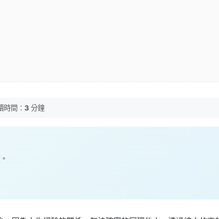
讀時間：
3
分鐘
讀。