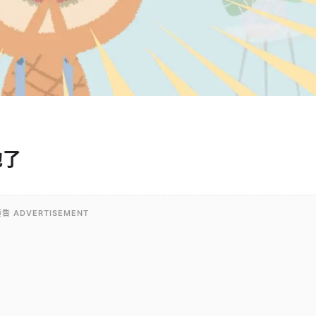
他了
告 ADVERTISEMENT