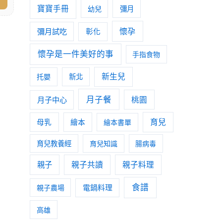
寶寶手冊
幼兒
彌月
懷孕
彌月試吃
彰化
懷孕是一件美好的事
手指食物
新生兒
托嬰
新北
月子餐
月子中心
桃園
育兒
母乳
繪本
繪本書單
育兒教養經
育兒知識
腸病毒
親子
親子共讀
親子料理
食譜
親子農場
電鍋料理
高雄