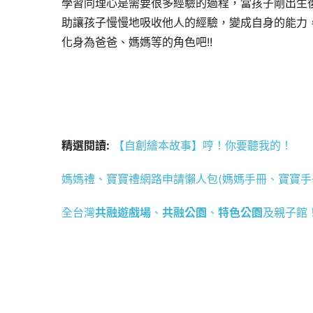
學習同理心是需要很多經驗的過程，當孩子剛出生
助讓孩子慢慢地吸收他人的經驗，變成自身的能力
化身為爸爸、媽媽等的角色吧!!
精選閱讀:
【自創繪本故事】哼！你要聽我的！
媽媽禮、寶寶禮網路申請懶人包(媽媽手冊、寶寶手
全台灣
共融遊戲場
、
共融公園
、
特色公園
及親子館