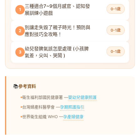
三種適合7~9個月感官、認知發
0-1歲
1
展訓練小遊戲
別讓走失毀了親子時光！預防與
0-1歲
2
應對技巧全攻略！
幼兒發脾氣該怎麼處理 (小孩脾
0-1歲
3
氣差，尖叫、哭鬧 )
📚
參考資料
嬰幼兒健康照護
衛生福利部國民健康署 —
孕期照護指引
台灣婦產科醫學會 —
孕產婦健康
世界衛生組織 WHO —