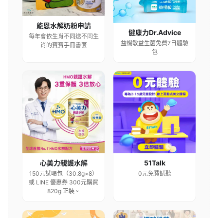
能恩水解奶粉申請
健康力Dr.Advice
每年會依生肖不同送不同生
益暢敏益生菌免費7日體驗
肖的寶寶手冊書套
包
心美力親護水解
51Talk
150元試喝包（30.8g×8）
0元免費試聽
或 LINE 優惠券 300元購買
820g 正裝。