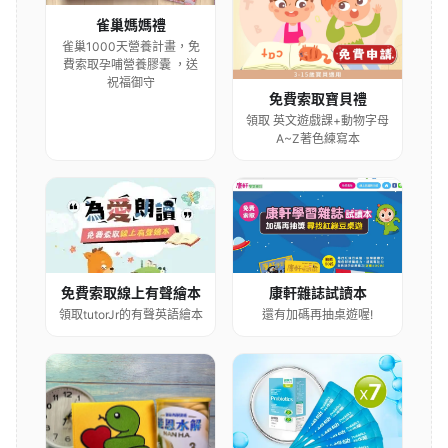
雀巢媽媽禮
雀巢1000天營養計畫，免
費索取孕哺營養膠囊 ，送
祝福御守
免費索取寶貝禮
領取 英文遊戲課+動物字母
A~Z著色練寫本
康軒雜誌試讀本
免費索取線上有聲繪本
還有加碼再抽桌遊喔!
領取tutorJr的有聲英語繪本