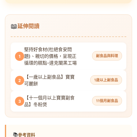
📖
延伸閱讀
堅持好食材(杜絕食安問
題)、親切的價格，呈現正
副食品與料理
1
循環的糕點-達克闇黑工場
【一歲以上副食品】寶寶
1歲以上副食品
2
可麗餅
【十一個月以上寶寶副食
11個月副食品
3
品】冬粉煲
📚
參考資料