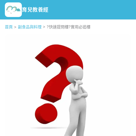
育兒教養經
首頁
>
副食品與料理
>
?快速提問樓?實用必追樓