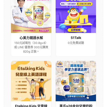
心美力親護水解
51Talk
150元試喝包（30.8g×8）
0元免費試聽
或 LINE 優惠券 300元購買
820g 正裝。
Etalking Kids 兒童線
惠氏s26金幼兒樂奶粉