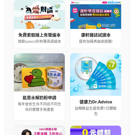
康軒雜誌試讀本
免費索取線上有聲繪本
還有加碼再抽桌遊喔!
領取tutorJr的有聲英語繪本
能恩水解奶粉申請
健康力Dr.Advice
每年會依生肖不同送不同生
益暢敏益生菌免費7日體驗
肖的寶寶手冊書套
包