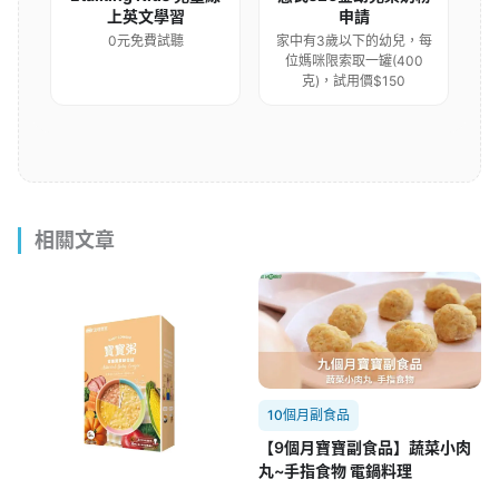
上英文學習
申請
0元免費試聽
家中有3歲以下的幼兒，每
位媽咪限索取一罐(400
克)，試用價$150
相關文章
10個月副食品
【9個月寶寶副食品】蔬菜小肉
丸~手指食物 電鍋料理