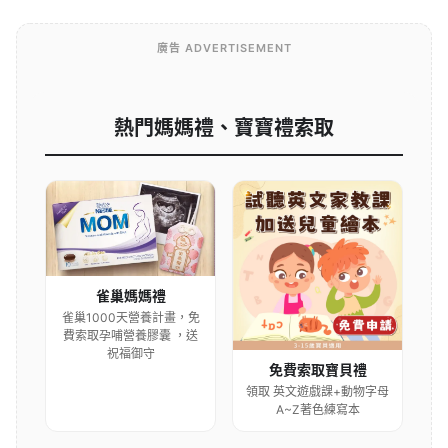
廣告 ADVERTISEMENT
熱門媽媽禮、寶寶禮索取
雀巢媽媽禮
雀巢1000天營養計畫，免
費索取孕哺營養膠囊 ，送
祝福御守
免費索取寶貝禮
領取 英文遊戲課+動物字母
A~Z著色練寫本