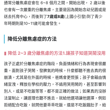
通常分離焦慮症會在 6~8 個月之間，開始出現， 2 歲以後
也會有一次嚴重的分離焦慮，主要是因為開始念幼兒園或是
送去托育中心，而後到了
7歲或8歲
(上國小引發)到了青少
年時期則是10~11歲可能會發生。
降低分離焦慮症的方法
降低 2~3 歲分離焦慮的方法1.讓孩子知道哭鬧沒用
孩子正處於分離焦慮症的階段，負面情緒和行為表現會很嚴
重，面對孩子哭鬧、發脾氣的時候，什麼都聽不進去真的很
崩潰，尤其是在外面的時候，爸媽會更慌張；孩子會藉由情
緒宣洩，釋放在學校的壓力，不過用哭用鬧的，甚至影響到
別人，或是不吃飯等等，都不是正確的做法；如果真的沒辦
法當制止，講道理也聽不進去，就給他選項讓他選擇，例如
拒絕配合吃飯，就問他要乖乖吃飯，還是不吃飯餓肚子，給