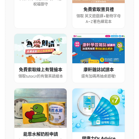
祝福御守
免費索取寶貝禮
領取 英文遊戲課+動物字母
A~Z著色練寫本
康軒雜誌試讀本
免費索取線上有聲繪本
還有加碼再抽桌遊喔!
領取tutorJr的有聲英語繪本
能恩水解奶粉申請
健康力Dr.Advice