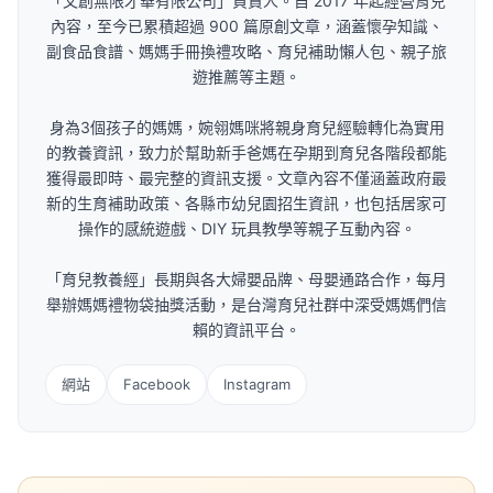
「文創無限才華有限公司」負責人。自 2017 年起經營育兒
內容，至今已累積超過 900 篇原創文章，涵蓋懷孕知識、
副食品食譜、媽媽手冊換禮攻略、育兒補助懶人包、親子旅
遊推薦等主題。
身為3個孩子的媽媽，婉翎媽咪將親身育兒經驗轉化為實用
的教養資訊，致力於幫助新手爸媽在孕期到育兒各階段都能
獲得最即時、最完整的資訊支援。文章內容不僅涵蓋政府最
新的生育補助政策、各縣市幼兒園招生資訊，也包括居家可
操作的感統遊戲、DIY 玩具教學等親子互動內容。
「育兒教養經」長期與各大婦嬰品牌、母嬰通路合作，每月
舉辦媽媽禮物袋抽獎活動，是台灣育兒社群中深受媽媽們信
賴的資訊平台。
網站
Facebook
Instagram