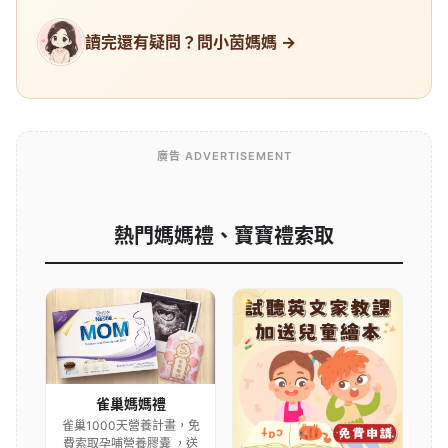
讀完還有疑問？問小茵媽媽 →
廣告 ADVERTISEMENT
熱門媽媽禮、寶寶禮索取
雀巢媽媽禮
雀巢1000天營養計畫，免
費索取孕哺營養膠囊 ，送