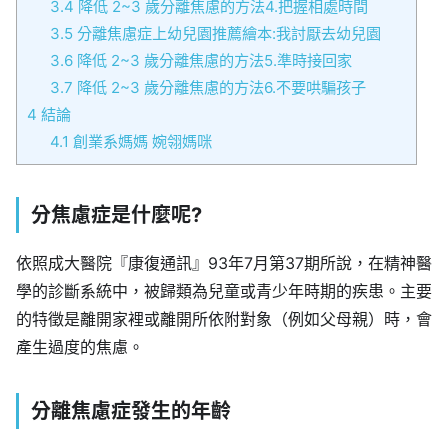
3.4
降低 2~3 歲分離焦慮的方法4.把握相處時間
3.5
分離焦慮症上幼兒園推薦繪本:我討厭去幼兒園
3.6
降低 2~3 歲分離焦慮的方法5.準時接回家
3.7
降低 2~3 歲分離焦慮的方法6.不要哄騙孩子
4
結論
4.1
創業系媽媽 婉翎媽咪
分焦慮症是什麼呢?
依照成大醫院『康復通訊』93年7月第37期所說，在精神醫
學的診斷系統中，被歸類為兒童或青少年時期的疾患。主要
的特徵是離開家裡或離開所依附對象（例如父母親）時，會
產生過度的焦慮。
分離焦慮症發生的年齡