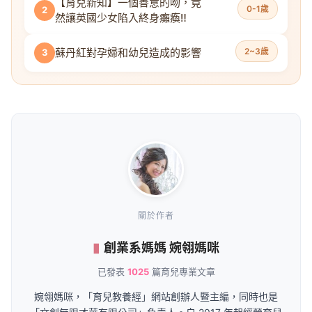
【育兒新知】一個善意的吻，竟
0-1歲
2
然讓英國少女陷入終身癱瘓‼
蘇丹紅對孕婦和幼兒造成的影響
2~3歲
3
關於作者
創業系媽媽 婉翎媽咪
已發表
1025
篇育兒專業文章
婉翎媽咪，「育兒教養經」網站創辦人暨主編，同時也是