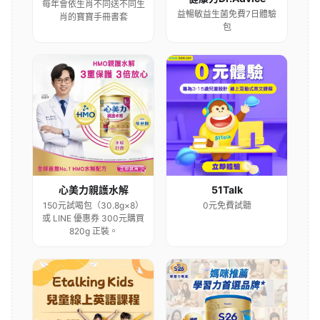
每年會依生肖不同送不同生
益暢敏益生菌免費7日體驗
肖的寶寶手冊書套
包
心美力親護水解
51Talk
150元試喝包（30.8g×8）
0元免費試聽
或 LINE 優惠券 300元購買
820g 正裝。