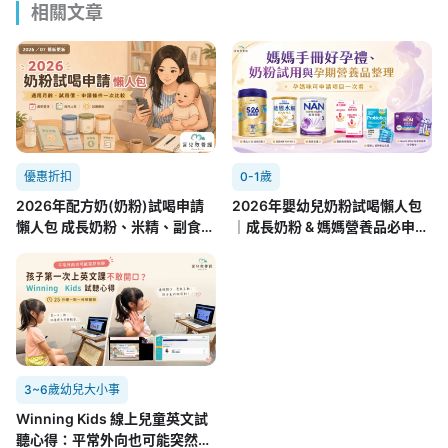
相關文章
優惠折扣
0-1歲
2026年配方奶(奶粉)試喝申請
2026年嬰幼兒奶粉試喝懶人包
懶人包 成長奶粉、米精、副食品
｜成長奶粉 & 媽媽營養品必申請
8.01更新
攻略(7/22更新)
3~6歲幼兒大小事
Winning Kids 線上兒童英文試
聽心得：平常外向也可能突然不