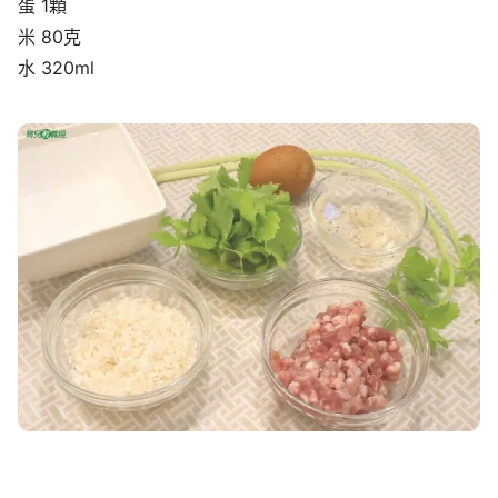
蛋 1顆
米 80克
水 320ml