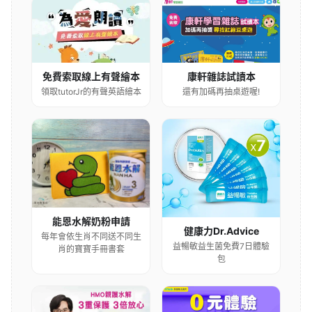
康軒雜誌試讀本
免費索取線上有聲繪本
還有加碼再抽桌遊喔!
領取tutorJr的有聲英語繪本
能恩水解奶粉申請
健康力Dr.Advice
每年會依生肖不同送不同生
益暢敏益生菌免費7日體驗
肖的寶寶手冊書套
包