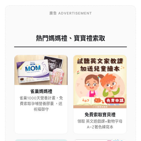
廣告 ADVERTISEMENT
熱門媽媽禮、寶寶禮索取
雀巢媽媽禮
雀巢1000天營養計畫，免
費索取孕哺營養膠囊 ，送
祝福御守
免費索取寶貝禮
領取 英文遊戲課+動物字母
A~Z著色練寫本