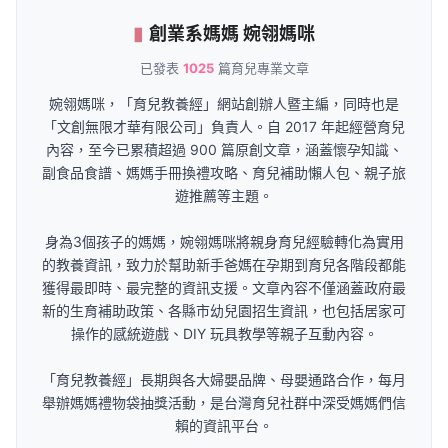
創業系媽媽 婉翎媽咪
已發表
1025
篇育兒專業文章
婉翎媽咪，「育兒教養經」網站創辦人暨主編，同時也是
「文創無限才華有限公司」負責人。自 2017 年起經營育兒
內容，至今已累積超過 900 篇原創文章，涵蓋懷孕知識、
副食品食譜、媽媽手冊換禮攻略、育兒補助懶人包、親子旅
遊推薦等主題。
身為3個孩子的媽媽，婉翎媽咪將親身育兒經驗轉化為實用
的教養資訊，致力於幫助新手爸媽在孕期到育兒各階段都能
獲得最即時、最完整的資訊支援。文章內容不僅涵蓋政府最
新的生育補助政策、各縣市幼兒園招生資訊，也包括居家可
操作的感統遊戲、DIY 玩具教學等親子互動內容。
「育兒教養經」長期與各大婦嬰品牌、母嬰通路合作，每月
舉辦媽媽禮物袋抽獎活動，是台灣育兒社群中深受媽媽們信
賴的資訊平台。