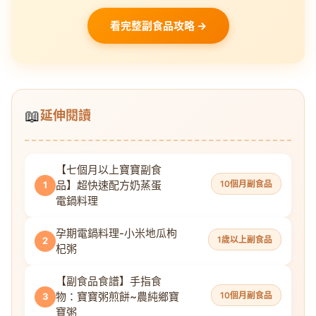
看完整副食品攻略 →
📖
延伸閱讀
【七個月以上寶寶副食
品】超快速配方奶蒸蛋
10個月副食品
1
電鍋料理
孕期電鍋料理-小米地瓜枸
1歲以上副食品
2
杞粥
【副食品食譜】手指食
物：寶寶粥煎餅~農純鄉寶
10個月副食品
3
寶粥