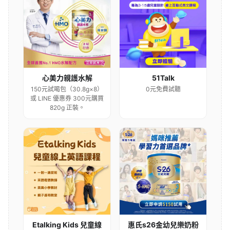
心美力親護水解
51Talk
150元試喝包（30.8g×8）
0元免費試聽
或 LINE 優惠券 300元購買
820g 正裝。
Etalking Kids 兒童線
惠氏s26金幼兒樂奶粉