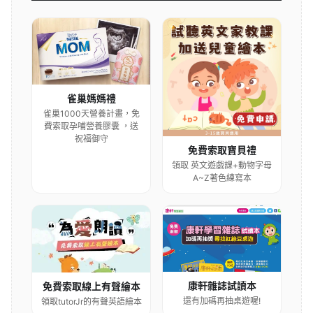
雀巢媽媽禮
雀巢1000天營養計畫，免
費索取孕哺營養膠囊 ，送
祝福御守
免費索取寶貝禮
領取 英文遊戲課+動物字母
A~Z著色練寫本
康軒雜誌試讀本
免費索取線上有聲繪本
還有加碼再抽桌遊喔!
領取tutorJr的有聲英語繪本