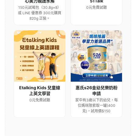
心美力親護水解
51Talk
150元試喝包（30.8g×8）
0元免費試聽
或 LINE 優惠券 300元購買
820g 正裝。
Etalking Kids 兒童線
惠氏s26金幼兒樂奶粉
上英文學習
申請
0元免費試聽
家中有3歲以下的幼兒，每
位媽咪限索取一罐(400
克)，試用價$150