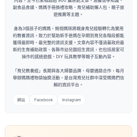
內容，至今已累積超過 900 篇原創文章，涵蓋懷孕知識、
副食品食譜、媽媽手冊換禮攻略、育兒補助懶人包、親子旅
遊推薦等主題。
身為3個孩子的媽媽，婉翎媽咪將親身育兒經驗轉化為實用
的教養資訊，致力於幫助新手爸媽在孕期到育兒各階段都能
獲得最即時、最完整的資訊支援。文章內容不僅涵蓋政府最
新的生育補助政策、各縣市幼兒園招生資訊，也包括居家可
操作的感統遊戲、DIY 玩具教學等親子互動內容。
「育兒教養經」長期與各大婦嬰品牌、母嬰通路合作，每月
舉辦媽媽禮物袋抽獎活動，是台灣育兒社群中深受媽媽們信
賴的資訊平台。
網站
Facebook
Instagram