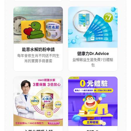
能恩水解奶粉申請
健康力Dr.Advice
每年會依生肖不同送不同生
益暢敏益生菌免費7日體驗
肖的寶寶手冊書套
包