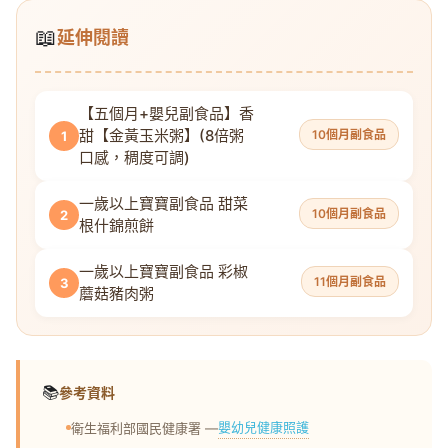
📖
延伸閱讀
【五個月+嬰兒副食品】香
甜【金黃玉米粥】(8倍粥
10個月副食品
1
口感，稠度可調)
一歲以上寶寶副食品 甜菜
10個月副食品
2
根什錦煎餅
一歲以上寶寶副食品 彩椒
11個月副食品
3
蘑菇豬肉粥
📚
參考資料
嬰幼兒健康照護
衛生福利部國民健康署 —