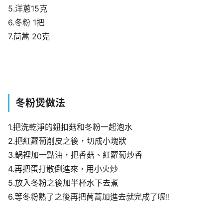
5.洋蔥15克
6.冬粉 1把
7.茼蒿 20克
冬粉煲做法
1.把洗乾淨的鈕扣菇和冬粉一起泡水
2.把紅蘿蔔削皮之後，切成小塊狀
3.鍋裡加一點油，把香菇、紅蘿蔔炒香
4.再把蛋打散倒進來，用小火炒
5.放入冬粉之後加半杯水下去煮
6.等冬粉熟了之後再把茼蒿加進去就完成了喔!!