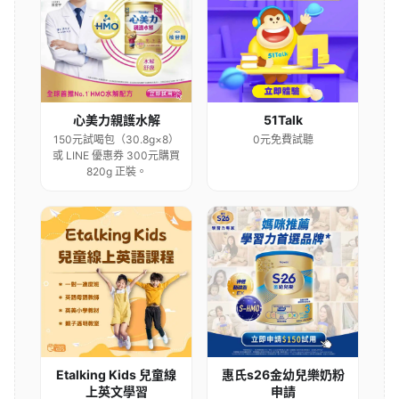
心美力親護水解
51Talk
150元試喝包（30.8g×8）
0元免費試聽
或 LINE 優惠券 300元購買
820g 正裝。
Etalking Kids 兒童線
惠氏s26金幼兒樂奶粉
上英文學習
申請