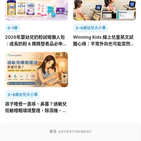
0-1歲
3~6歲幼兒大小事
2026年嬰幼兒奶粉試喝懶人包
Winning Kids 線上兒童英文試
｜成長奶粉 & 媽媽營養品必申請
聽心得：平常外向也可能突然不
攻略(7/22更新)
開口，孩子第一次面對外師的真
實反應
3~6歲幼兒大小事
孩子睡覺一直咳、鼻塞？過敏兒
低敏睡眠環境整理，除濕機、空
氣清淨機怎麼用
廣告 ADVERTISEMENT