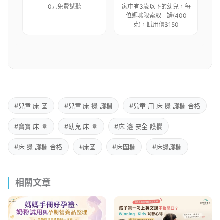
0元免費試聽
家中有3歲以下的幼兒，每
位媽咪限索取一罐(400
克)，試用價$150
#兒童 床 圍
#兒童 床 邊 護欄
#兒童 用 床 邊 護欄 合格
#寶寶 床 圍
#幼兒 床 圍
#床 邊 安全 護欄
#床 邊 護欄 合格
#床圍
#床圍欄
#床邊護欄
相關文章