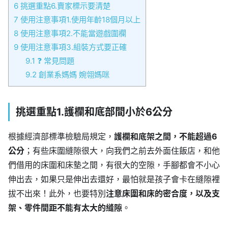
6
挑選重點6.賣家標示要清楚
7
使用注意事項1.使用年齡18個月以上
8
使用注意事項2.不能當遊戲圍欄
9
使用注意事項3.組裝方式要正確
9.1
❓ 常見問題
9.2
創業系媽媽 婉翎媽咪
挑選重點1.護欄和底部間小於6公分
根據經濟部標準檢驗局規定，
護欄和底架之間，不能超過6
公分
；有些床圍縫隙很大，向我們之前去外面住飯店，和他
們借用的床圍和床墊之間，有很大的空隙，手腳都會不小心
伸出去，如果只是伸出去還好，最怕就是孩子會卡在縫隙裡
拔不出來！此外，也要特別
注意床圍和床的密合度，以及支
架、零件間距不能有太大的縫隙
。