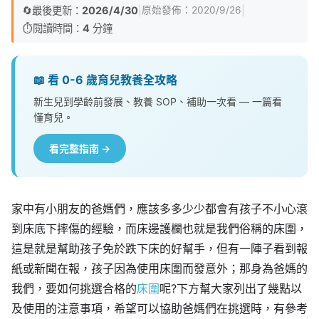
🔄
最後更新：
2026/4/30
|
|
原始發佈：
2020/9/26
⏱️
閱讀時間：
4
分鐘
📖 看 0-6 歲育兒教養全攻略
新生兒到學齡前發展、教養 SOP、補助一次看 — 一篇看
懂育兒。
看完整指南 →
家中有小朋友的爸媽們，應該多多少少都會有孩子不小心滾
到床底下摔傷的經驗，而床邊護欄也就是我們俗稱的床圍，
這是就是幫助孩子免於跌下床的好幫手，但有一陣子看到報
紙或新聞在報，孩子因為使用床圍而發意外；那身為爸媽的
我們，要如何挑選合格的
床圍
呢?下方幫大家列出了幾點以
及使用的注意事項，希望可以協助爸媽們在挑選時，有參考