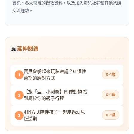
資訊、各大醫院的衛教資料，以及加入育兒社群和其他爸媽
交流經驗。
📖
延伸閱讀
寶貝會躲起來玩私密處？6 個性
0-1歲
1
蕾期的應對方式
【旅「型」小測驗】四種動物 找
0-1歲
2
到屬於你的親子行程
4個方式陪伴孩子一起度過幼兒
0-1歲
3
叛逆期