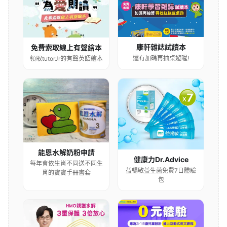
康軒雜誌試讀本
免費索取線上有聲繪本
還有加碼再抽桌遊喔!
領取tutorJr的有聲英語繪本
能恩水解奶粉申請
健康力Dr.Advice
每年會依生肖不同送不同生
益暢敏益生菌免費7日體驗
肖的寶寶手冊書套
包