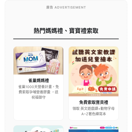
廣告 ADVERTISEMENT
熱門媽媽禮、寶寶禮索取
雀巢媽媽禮
雀巢1000天營養計畫，免
費索取孕哺營養膠囊 ，送
祝福御守
免費索取寶貝禮
領取 英文遊戲課+動物字母
A~Z著色練寫本