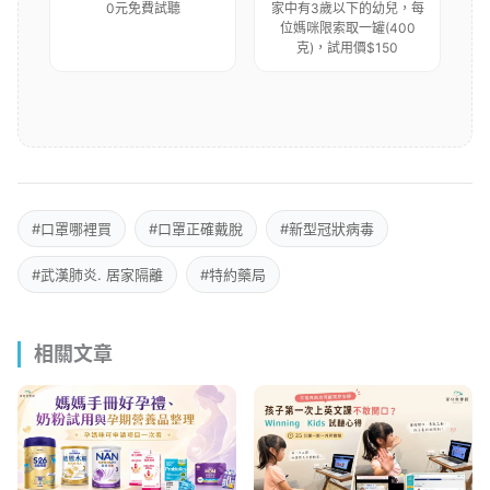
0元免費試聽
家中有3歲以下的幼兒，每
位媽咪限索取一罐(400
克)，試用價$150
#口罩哪裡買
#口罩正確戴脫
#新型冠狀病毒
#武漢肺炎. 居家隔離
#特約藥局
相關文章