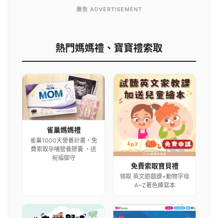
廣告 ADVERTISEMENT
熱門媽媽禮、寶寶禮索取
雀巢媽媽禮
雀巢1000天營養計畫，免
費索取孕哺營養膠囊 ，送
祝福御守
免費索取寶貝禮
領取 英文遊戲課+動物字母
A~Z著色練寫本