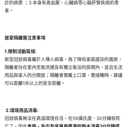
診的病患 ；3.本身有高血壓、心臟病等心腦肝腎疾病的患
者。
居家隔離需注意事項
1.限制活動區域:
新型冠狀病毒屬於人傳人病毒，為了降低家庭感染的風險，
隔離者住在室內空氣流通及有獨立衛浴的房間內，並且生活
用品與家人的分開放；隔離者需戴上口罩，需接觸時，建議
可以距離1米以上的安全距離。
2.環境用品消毒:
冠狀病毒無法在高溫環境存活，在56攝氏度、30分鐘就死
亡了，因此
食器、毛巾及床單用煮沸的熱水消毒30分鐘或