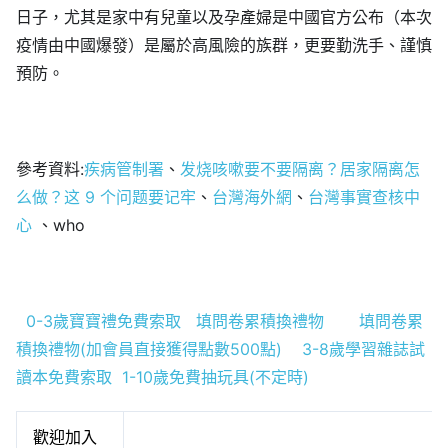
日子，尤其是家中有兒童以及孕產婦是中國官方公布（本次
疫情由中國爆發）是屬於高風險的族群，更要勤洗手、謹慎
預防。
參考資料:
疾病管制署
、
发烧咳嗽要不要隔离？居家隔离怎
么做？这 9 个问题要记牢
、
台灣海外網
、
台灣事實查核中
心
、who
0-3歲寶寶禮免費索取
填問卷累積換禮物
填問卷累
積換禮物(加會員直接獲得點數500點)
3-8歲學習雜誌試
讀本免費索取
1-10歲免費抽玩具(不定時)
歡迎加入