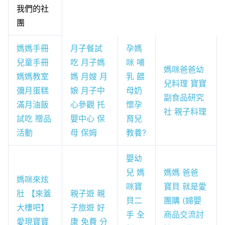
我們的社
團
媽媽手冊
月子餐試
孕媽
兒童手冊
吃 月子媽
咪 哺
媽咪爸爸幼
媽媽教室
媽 月嫂 月
乳 餵
兒料理 寶寶
彌月蛋糕
娘 月子中
母奶
副食品研究
滿月油飯
心參觀 托
懷孕
社 親子料理
試吃 贈品
嬰中心 保
育兒
活動
母 保姆
教養?
嬰幼
兒 媽
媽媽 爸爸
媽咪來炫
咪寶
寶貝 就是愛
肚 【來蓋
親子遊 親
貝二
團購 (婦嬰
大樓吧】
子旅遊 好
手 全
商品交流討
愛現寶寶
康 免費 分