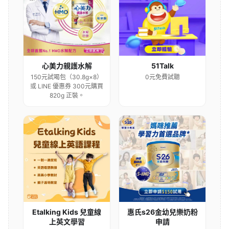
心美力親護水解
51Talk
150元試喝包（30.8g×8）
0元免費試聽
或 LINE 優惠券 300元購買
820g 正裝。
Etalking Kids 兒童線
惠氏s26金幼兒樂奶粉
上英文學習
申請