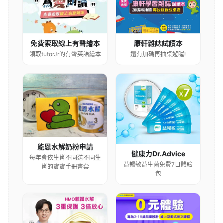
康軒雜誌試讀本
免費索取線上有聲繪本
還有加碼再抽桌遊喔!
領取tutorJr的有聲英語繪本
能恩水解奶粉申請
健康力Dr.Advice
每年會依生肖不同送不同生
益暢敏益生菌免費7日體驗
肖的寶寶手冊書套
包