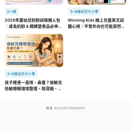
0-1歲
3~6歲幼兒大小事
2026年嬰幼兒奶粉試喝懶人包
Winning Kids 線上兒童英文試
｜成長奶粉 & 媽媽營養品必申請
聽心得：平常外向也可能突然不
攻略(7/22更新)
開口，孩子第一次面對外師的真
實反應
3~6歲幼兒大小事
孩子睡覺一直咳、鼻塞？過敏兒
低敏睡眠環境整理，除濕機、空
氣清淨機怎麼用
廣告 ADVERTISEMENT