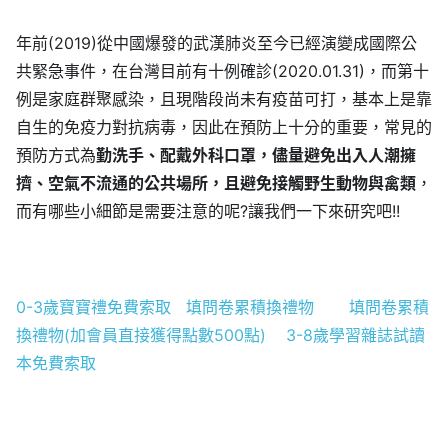
年前(2019)從中國爆發的武漢肺炎至今已經演變成國際公
共緊急事件，在台灣目前有十例確診(2020.01.31)，而第十
例是家庭群聚感染，且現階段尚未有疫苗可打，基本上是靠
自生的免疫力對抗病毒，因此在預防上十分的重要，常見的
預防方式為
勤洗手、配戴外科口罩，儘量避免出入人潮擁
擠、空氣不流通的公共場所，且避免接觸野生動物與禽類
，
而有哪些小細節是需要注意的呢?讓我們一下來研究吧!!
0-3歲寶寶禮免費索取
填問卷累積換禮物
填問卷累積
換禮物(加會員直接獲得點數500點)
3-8歲學習雜誌試讀
本免費索取