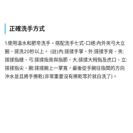
正確洗手方式
1.使用溫水和肥皂洗手，搭配洗手七式-口絕:內外夾弓大立
腕、搓洗20秒以上。 (註)內:搓揉手掌、外:搓揉手背、夾:
搓揉指縫、弓:搓揉指背與指節、大:搓揉大拇指及虎口、立:
搓揉指尖、腕:搓揉腕上一掌寬，最後從手腕往指間的方向
沖水並且將手擦乾(非常重要沒有擦乾等於就白洗了)。