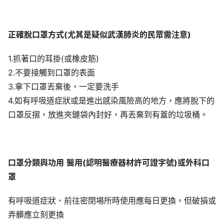
正確脫口罩方式(尤其是疑似武漢肺炎的民眾需注意)
1.抓著口的耳掛(或橡皮筋)
2.不要接觸到口罩的表面
3.拿下口罩丟棄後，一定要洗手
4.如有呼吸道症狀或是進出感染風險高的地方，應將脫下的
口罩反摺，放進夾鏈袋內封好，再丟棄到有蓋的垃圾桶。
口罩分類與功用
醫用(認明醫療器材許可證字號)或外科口
罩
有呼吸道症狀、前往密閉場所時使用應每日更換，但破損或
弄髒應立刻更換