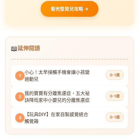
看完整育兒攻略 →
📖
延伸閱讀
小心！太早接觸手機會讓小孩變
0-1歲
1
過動兒
我的寶寶有分離焦慮症，五大祕
0-1歲
2
訣降低家中小嬰兒的分離焦慮症
【玩具DIY】在家自製感覺統合
0-1歲
3
觸覺箱