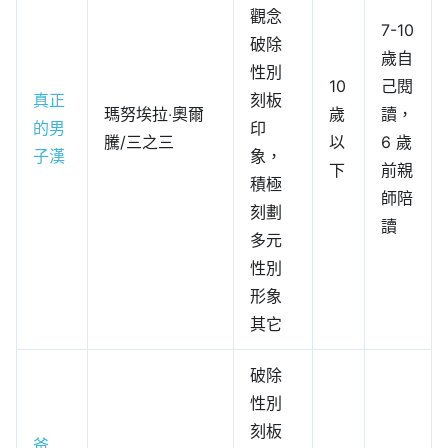
觀念
7-10
破除
歲自
性別
10
己閱
真正
刻板
瑪努埃拉‧奧爾
歲
讀，
的男
印
騰/三之三
以
6 歲
子漢
象，
下
前親
積極
師陪
刻劃
讀
多元
性別
形象
其它
破除
性別
刻板
爸