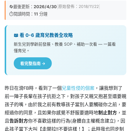
🔄
最後更新：
2026/4/30
|
|
原始發佈：
2018/11/22
⏱️
閱讀時間：
11
分鐘
📖 看 0-6 歲育兒教養全攻略
新生兒到學齡前發展、教養 SOP、補助一次看 — 一篇看
懂育兒。
看完整指南 →
昨日在滑FB時，看到了一個
兒童性侵的個案
，讓我想到了
前一陣子長輩在孩子抗拒之下，對孩子又親又抱甚至還要親
孩子的嘴，由於我之前有教導孩子當別人要觸碰你之前，要
經過你的同意，且如果你感覺不舒服要適時地
制止對方
，並
且
告訴對方
你不喜歡這樣的行為(身體自主權概念建立)，因
此孩子當下大叫【走開拉!!不要這樣！】；此時我也同步制