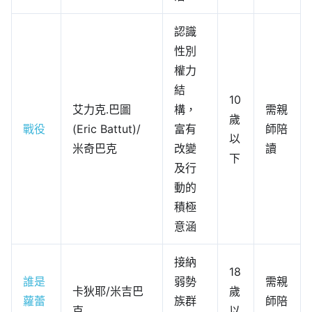
認識
性別
權力
結
10
艾力克․巴圖
構，
需親
歲
戰役
(Eric Battut)/
富有
師陪
以
米奇巴克
改變
讀
下
及行
動的
積極
意涵
接納
18
誰是
弱勢
需親
卡狄耶/米吉巴
歲
蘿蕾
族群
師陪
克
以