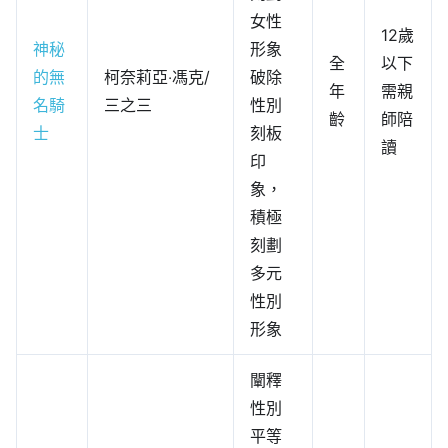
女性
12歲
神秘
形象
全
以下
的無
柯奈莉亞‧馮克/
破除
年
需親
名騎
三之三
性別
齡
師陪
士
刻板
讀
印
象，
積極
刻劃
多元
性別
形象
闡釋
性別
平等