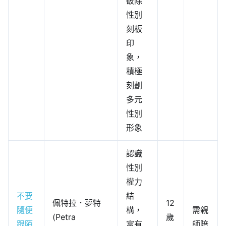
破除
性別
刻板
印
象，
積極
刻劃
多元
性別
形象
認識
性別
權力
不要
結
佩特拉．夢特
12
隨便
構，
需親
(Petra
歲
跟陌
富有
師陪