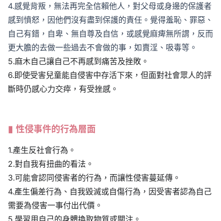
4.感覺背叛，無法再完全信賴他人，對父母或身邊的保護者
感到憤怒，因他們沒有盡到保護的責任。覺得羞恥、罪惡、
自己有錯，自卑、無自尊及自信，或感覺麻痺無所謂，反而
更大膽的去做一些過去不會做的事，如賣淫、吸毒等。
5.麻木自己讓自己不再感到痛苦及挫敗。
6.即使受害兒童能自侵害中存活下來，但面對社會眾人的評
斷時仍感心力交瘁，有受挫感。
性侵事件的行為層面
1.產生反社會行為。
2.對自我有扭曲的看法。
3.可能會認同侵害者的行為，而讓性侵害蔓延傳。
4.產生偏差行為、自我毀滅或自傷行為，因受害者認為自己
需要為侵害一事付出代價。
5.學習用自己的身體換取物質或關注。