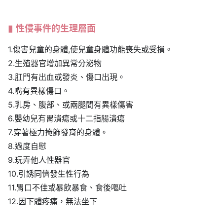
性侵事件的生理層面
1.傷害兒童的身體,使兒童身體功能喪失或受損。
2.生殖器官增加異常分泌物
3.肛門有出血或發炎、傷口出現。
4.嘴有異樣傷口。
5.乳房、腹部、或兩腿間有異樣傷害
6.嬰幼兒有胃潰瘍或十二指腸潰瘍
7.穿著極力掩飾發育的身體。
8.過度自慰
9.玩弄他人性器官
10.引誘同儕發生性行為
11.胃口不佳或暴飲暴食、食後嘔吐
12.因下體疼痛，無法坐下