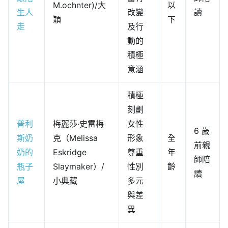
M.ochnter)/大
以
生人
改變
讀
穎
下
走
及行
動的
積極
意涵
積極
刻劃
普利
梅麗莎‧史雷梅
女性
6 歲
斯奶
克（Melissa
形象
全
前親
奶的
Eskridge
尊重
年
師陪
瓶子
Slaymaker）/
性別
齡
讀
屋
小典藏
多元
與差
異