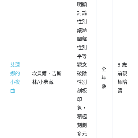
明顯
討論
性別
議題
闡釋
性別
平等
艾蓮
觀念
6 歲
全
娜的
坎貝爾．吉斯
破除
前親
年
小夜
林/小典藏
性別
師陪
齡
曲
刻板
讀
印
象，
積極
刻劃
多元