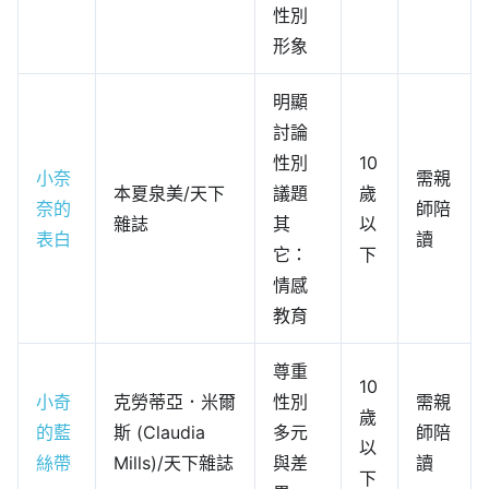
性別
形象
明顯
討論
性別
10
小奈
需親
本夏泉美/天下
議題
歲
奈的
師陪
雜誌
其
以
表白
讀
它：
下
情感
教育
尊重
10
小奇
克勞蒂亞．米爾
性別
需親
歲
的藍
斯 (Claudia
多元
師陪
以
絲帶
Mills)/天下雜誌
與差
讀
下