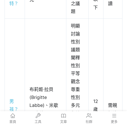
特？
之議
讀
下
題
明顯
討論
性別
議題
闡釋
性別
平等
觀念
布莉姬‧拉貝
尊重
(Brigitte
性別
男
12
Labbe)、米歇
多元
需親
孩？
歲
爾‧布許
與差
師陪
女
以
(Michel
異
讀
首頁
工具
文章
社群
更多
孩？
下