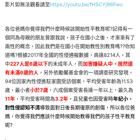
影片如無法觀看請至
https://youtu.be/fHSCYj96Fwc
各位爸媽你覺得我們什麼時候該開始性平教育呢?記得有一
個同為母親的朋友曾跟我說，孩子在國小之後，才漸漸有了
兩性的概念，因此我們是在國小在開始教性別教育嗎??你知
道嗎?根據
2017
年全國的性侵通報數據，高達8214人，其
中
227人是6歲以下
的未成年人，而
加害嫌疑人中，居然還
有未滿6歲的人
，另外依勵馨基金會的一項調查研究發現，
94
位因家內性侵進駐家園受訪個案，平均受害年齡為
11.53
歲，最小者
小於
7
歲
，六成個案受害長達一年以上，最久為
11
年
，平均受害時間為
3.2
年
，且兒童也因受害時
年紀小、
對性侵認知不清
導致面對日後長期復原的創傷，所以各位爸
媽，你覺得我們應該什麼時候開始教導我們的孩子性平教育
呢?