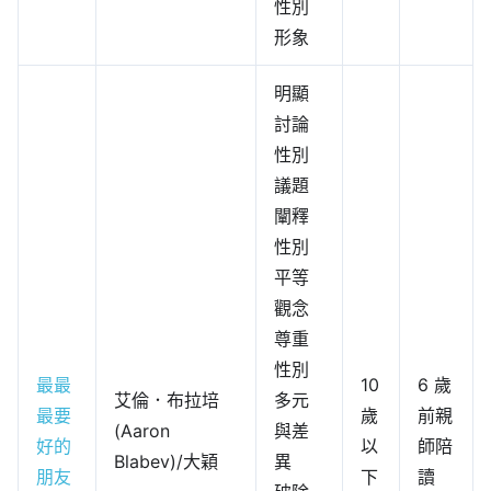
性別
形象
明顯
討論
性別
議題
闡釋
性別
平等
觀念
尊重
性別
最最
10
6 歲
艾倫．布拉培
多元
最要
歲
前親
(Aaron
與差
好的
以
師陪
Blabev)/大穎
異
朋友
下
讀