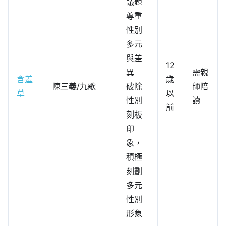
議題
尊重
性別
多元
與差
12
異
需親
含羞
歲
陳三義/九歌
破除
師陪
草
以
性別
讀
前
刻板
印
象，
積極
刻劃
多元
性別
形象