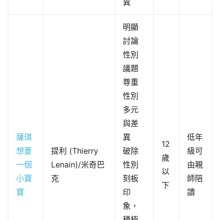
異
明顯
討論
性別
議題
尊重
性別
多元
與差
薩琪
異
低年
12
想要
提利 (Thierry
破除
級可
歲
一個
Lenain)/米奇巴
性別
由親
以
小寶
克
刻板
師陪
下
寶
印
讀
象，
積極