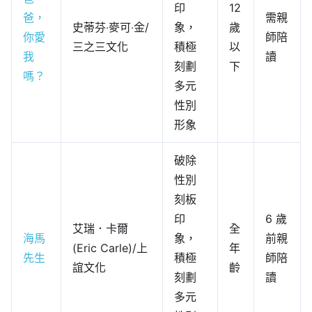
印
12
爸，
需親
史蒂芬‧麥可‧金/
象，
歲
你愛
師陪
三之三文化
積極
以
我
讀
刻劃
下
嗎？
多元
性別
形象
破除
性別
刻板
印
6 歲
艾瑞．卡爾
全
海馬
象，
前親
(Eric Carle)/上
年
先生
積極
師陪
誼文化
齡
刻劃
讀
多元