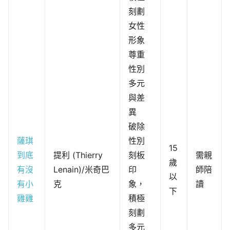
刻劃
女性
形象
尊重
性別
多元
與差
異
破除
薩琪
性別
15
到底
提利 (Thierry
刻板
需親
歲
有沒
Lenain)/米奇巴
印
師陪
以
有小
克
象，
讀
下
雞雞
積極
刻劃
多元