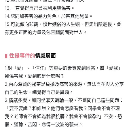
13.一直覺得自己會被利用與傷害。
14.認同加害者的暴力角色，加害其他兒童。
15.可能傾向悲觀，憤世嫉俗的人生觀，但走出陰霾後，會
有更多正面的力量及包容關愛面對世人。
性侵事件的
情感層面
1.對「愛」、「信任」等重要的素質感到困惑，如「愛我」
卻傷害我，愛到底是什麼呢？
2.內心深藏的祕密是負擔及痛苦的來源，無法自在與人分享
自己的生命，總覺得自己是異類。
3.情感多變，如同坐摩天轉輪一般，不斷問自己這些問題：
「要不要說？和誰說？他們會怎麼看我？同學會不會不理
我？老師會不會認為我很骯髒？我會不會懷孕?」不安、恐
懼、猶豫、苦悶、悲傷一波波的襲來。