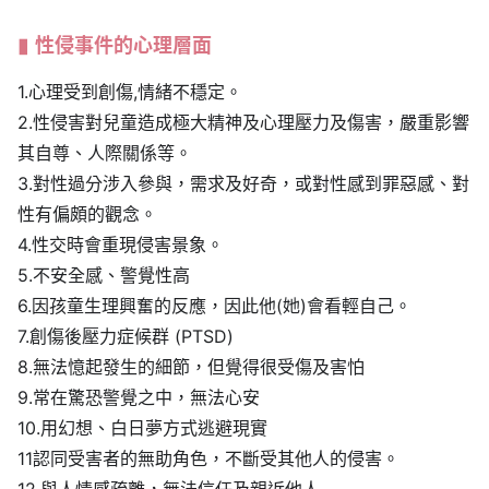
性侵事件的心理層面
1.心理受到創傷,情緒不穩定。
2.性侵害對兒童造成極大精神及心理壓力及傷害，嚴重影響
其自尊、人際關係等。
3.對性過分涉入參與，需求及好奇，或對性感到罪惡感、對
性有偏頗的觀念。
4.性交時會重現侵害景象。
5.不安全感、警覺性高
6.因孩童生理興奮的反應，因此他(她)會看輕自己。
7.創傷後壓力症候群 (PTSD)
8.無法憶起發生的細節，但覺得很受傷及害怕
9.常在驚恐警覺之中，無法心安
10.用幻想、白日夢方式逃避現實
11認同受害者的無助角色，不斷受其他人的侵害。
12.與人情感疏離，無法信任及親近他人