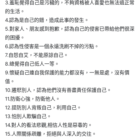
3.羞恥覺得自己是污穢的，不夠資格被人喜愛也無法過正常
的生活。
4.認為是自己的錯，造成此事的發生。
5.對家人、朋友感到抱歉，認為自己的侵害已帶給他們很深
的困擾。
6.認為性侵害是一個永遠洗刷不掉的污點。
7.自怨自艾，不能原諒自己。
8.總覺得自己低人一等。
9.懷疑自己連自我保護的能力都沒有，一無是處，沒有價
值。
10.遷怒別人，認為他們沒有善盡責任保護自己。
11.防衛心強，防衛他人。
12.提防別人背叛自己，利用自己。
13.怕別人欺騙自己。
14.對人的看法悲觀,相信人性是惡毒的。
15.人際關係疏離，拒絕與人深入的交往。