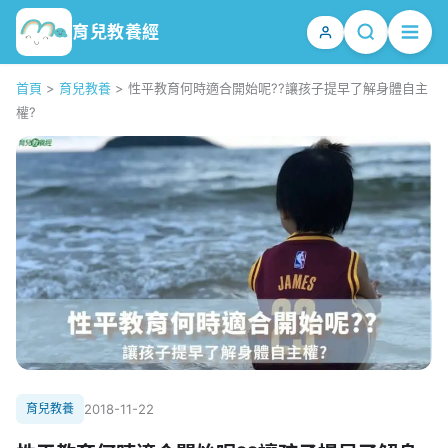
育兒教養經
首頁
>
育兒教養
>
性平教育何時適合開始呢??讓孩子提早了解身體自主
權?
育兒教養
2018-11-22