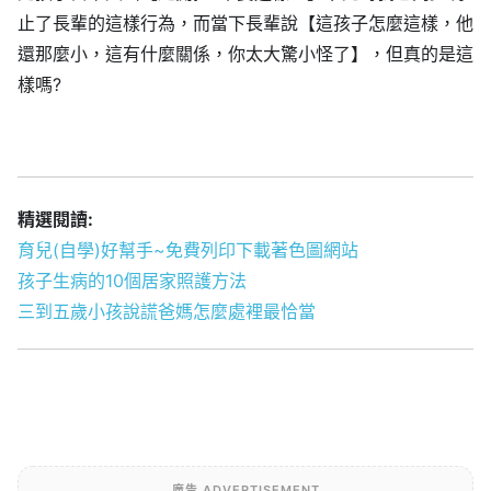
止了長輩的這樣行為，而當下長輩說【這孩子怎麼這樣，他
還那麼小，這有什麼關係，你太大驚小怪了】，但真的是這
樣嗎?
精選閱讀:
育兒(自學)好幫手~免費列印下載著色圖網站
孩子生病的10個居家照護方法
三到五歲小孩說謊爸媽怎麼處裡最恰當
廣告 ADVERTISEMENT