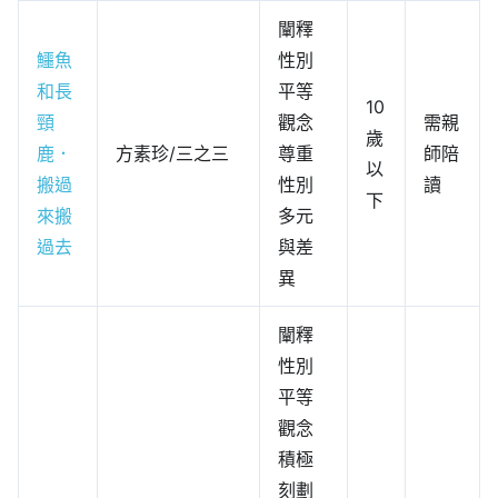
闡釋
鱷魚
性別
和長
平等
10
頸
觀念
需親
歲
鹿．
方素珍/三之三
尊重
師陪
以
搬過
性別
讀
下
來搬
多元
過去
與差
異
闡釋
性別
平等
觀念
積極
刻劃