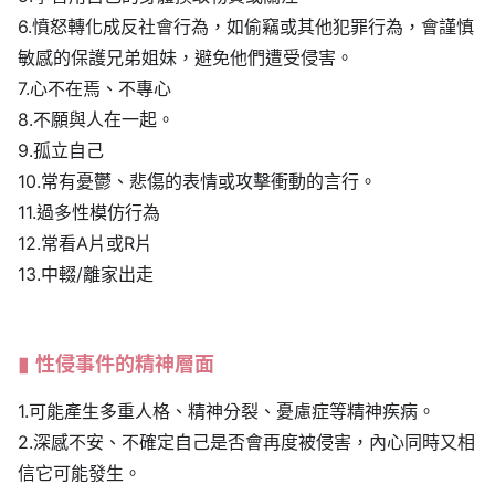
6.憤怒轉化成反社會行為，如偷竊或其他犯罪行為，會謹慎
敏感的保護兄弟姐妹，避免他們遭受侵害。
7.心不在焉、不專心
8.不願與人在一起。
9.孤立自己
10.常有憂鬱、悲傷的表情或攻擊衝動的言行。
11.過多性模仿行為
12.常看A片或R片
13.中輟/離家出走
性侵事件的精神層面
1.可能產生多重人格、精神分裂、憂慮症等精神疾病。
2.深感不安、不確定自己是否會再度被侵害，內心同時又相
信它可能發生。