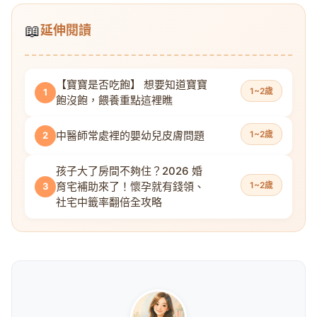
📖
延伸閱讀
【寶寶是否吃飽】 想要知道寶寶
1~2歲
1
飽沒飽，餵養重點這裡瞧
中醫師常處裡的嬰幼兒皮膚問題
1~2歲
2
孩子大了房間不夠住？2026 婚
育宅補助來了！懷孕就有錢領、
1~2歲
3
社宅中籤率翻倍全攻略