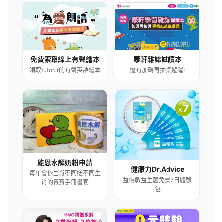
康軒雜誌試讀本
免費索取線上有聲繪本
還有加碼再抽桌遊喔!
領取tutorJr的有聲英語繪本
能恩水解奶粉申請
健康力Dr.Advice
每年會依生肖不同送不同生
益暢敏益生菌免費7日體驗
肖的寶寶手冊書套
包