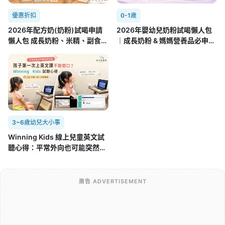
優惠折扣
0-1歲
2026年配方奶(奶粉)試喝申請
2026年嬰幼兒奶粉試喝懶人包
懶人包 成長奶粉、米精、副食品
｜成長奶粉 & 媽媽營養品必申請
8.01更新
攻略(7/22更新)
3~6歲幼兒大小事
Winning Kids 線上兒童英文試
聽心得：平常外向也可能突然不
開口，孩子第一次面對外師的真
實反應
廣告 ADVERTISEMENT