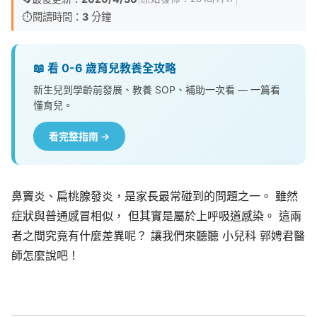
⏱️
閱讀時間：
3
分鐘
📖 看 0-6 歲育兒教養全攻略
新生兒到學齡前發展、教養 SOP、補助一次看 — 一篇看
懂育兒。
看完整指南 →
鼻竇炎、扁桃腺發炎，是家長最常碰到的問題之一。 雖然
症狀與普通感冒相似， 但其實是屬於上呼吸道感染。 這兩
者之間究竟有什麼差異呢？ 讓我們來聽聽 小兒科 郭娉君醫
師怎麼說吧！