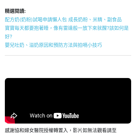
精選閱讀:
配方奶(奶粉)試喝申請懶人包 成長奶粉、米精、副食品
寶寶每天都要抱著睡，像有雷達般一放下來就醒?該如何是
好?
嬰兒吐奶、溢奶原因和預防方法與拍嗝小技巧
感謝協和婦女醫院授權轉置入，影片如無法觀看請至