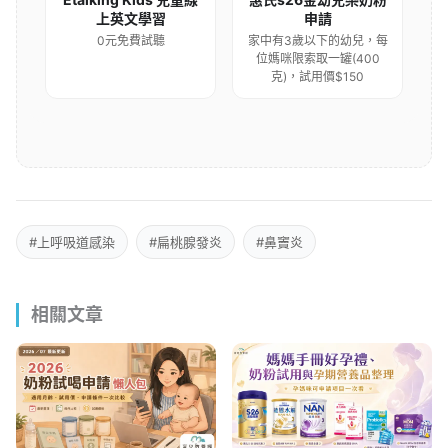
上英文學習
申請
0元免費試聽
家中有3歲以下的幼兒，每
位媽咪限索取一罐(400
克)，試用價$150
#上呼吸道感染
#扁桃腺發炎
#鼻竇炎
相關文章