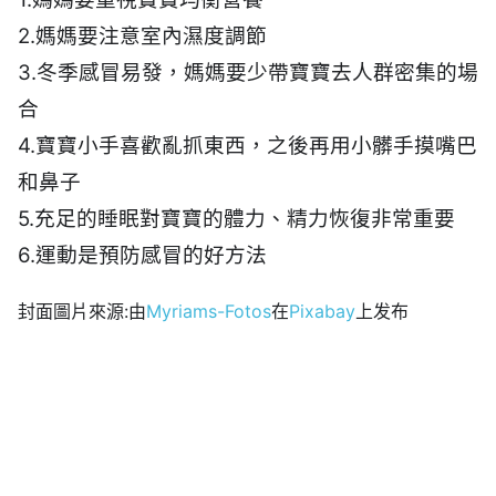
2.媽媽要注意室內濕度調節
3.冬季感冒易發，媽媽要少帶寶寶去人群密集的場
合
4.寶寶小手喜歡亂抓東西，之後再用小髒手摸嘴巴
和鼻子
5.充足的睡眠對寶寶的體力、精力恢復非常重要
6.運動是預防感冒的好方法
封面圖片來源:由
Myriams-Fotos
在
Pixabay
上发布