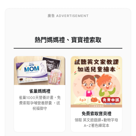
廣告 ADVERTISEMENT
熱門媽媽禮、寶寶禮索取
雀巢媽媽禮
雀巢1000天營養計畫，免
費索取孕哺營養膠囊 ，送
祝福御守
免費索取寶貝禮
領取 英文遊戲課+動物字母
A~Z著色練寫本