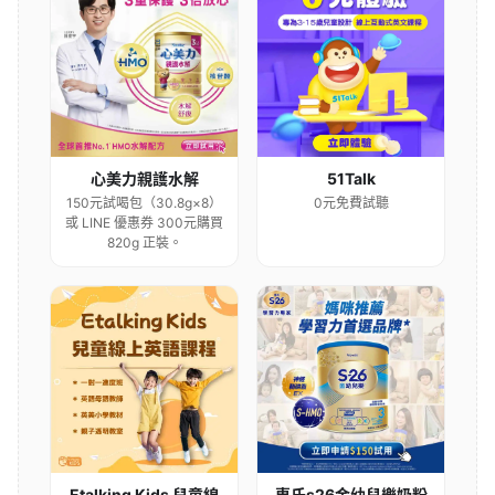
心美力親護水解
51Talk
150元試喝包（30.8g×8）
0元免費試聽
或 LINE 優惠券 300元購買
820g 正裝。
Etalking Kids 兒童線
惠氏s26金幼兒樂奶粉