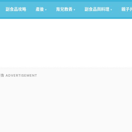
副食品攻略
產後
育兒教養
副食品與料理
親子
告 ADVERTISEMENT