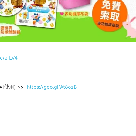
.cc/erLV4
使用) >>
https://goo.gl/At8ozB