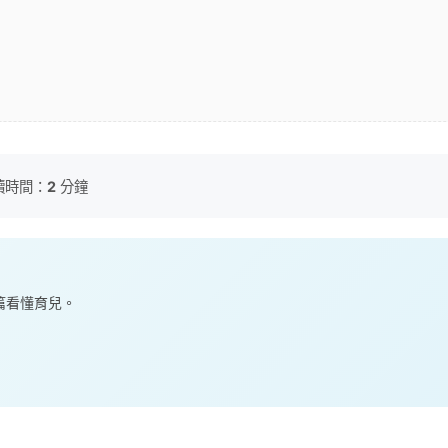
讀時間：
2
分鐘
一篇看懂育兒。