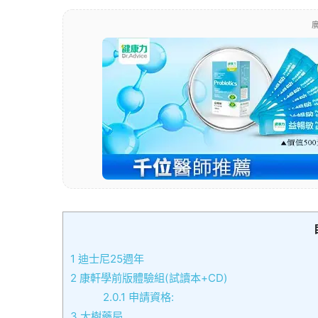
廣
1
迪士尼25週年
2
康軒學前版體驗組(試讀本+CD)
2.0.1
申請資格:
3
大樹藥局