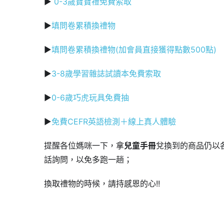
▶
0-3歲寶寶禮免費索取
▶
填問卷累積換禮物
▶
填問卷累積換禮物(加會員直接獲得點數500點)
▶
3-8歲學習雜誌試讀本免費索取
▶
0-6歲巧虎玩具免費抽
▶
免費CEFR英語檢測＋線上真人體驗
提醒各位媽咪一下，拿
兒童手冊
兌換到的商品仍以
話詢問，以免多跑一趟；
換取禮物的時候，請持感恩的心!!