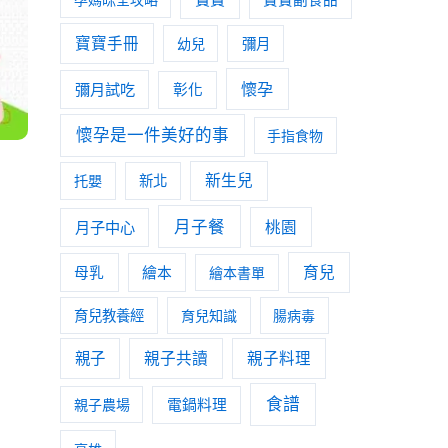
寶寶手冊
幼兒
彌月
懷孕
彌月試吃
彰化
懷孕是一件美好的事
手指食物
新生兒
托嬰
新北
月子餐
月子中心
桃園
育兒
母乳
繪本
繪本書單
育兒教養經
育兒知識
腸病毒
親子
親子共讀
親子料理
食譜
親子農場
電鍋料理