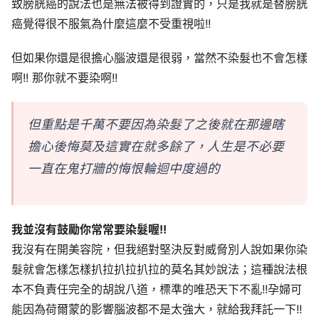
致膀胱癌的說法也是無法被得到證實的，只是我就是替膀胱
癌覺得很不服氣為什麼這麼不受重視啦!!
但如果你還是很擔心腦波還是很弱，當然不染髮也不會怎樣
啊!! 那你就不要染啊!!
但重點是千萬不要因為染髮了之後就在那邊瞎
擔心後悔莫及這實在就多餘了，人生是不必要
一直在鬼打牆的悔恨輪迴中度過的
我並沒有鼓勵你常常要染髮喔!!
我沒有在開美容院，但我絕對堅決反對威脅別人說如果你染
髮就會怎樣怎樣扒拉扒拉扒拉的莫名其妙說法；這種說法根
本不負責任完全的胡說八道，標準的唯恐天下不亂!!孕婦可
能因為荷爾蒙的影響腦波都不是太強大，就給我拜託一下!!