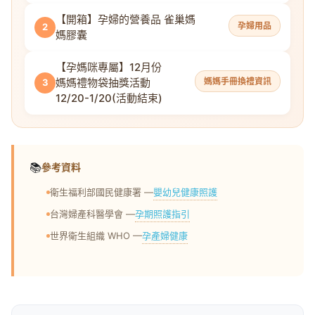
【開箱】孕婦的營養品 雀巢媽
孕婦用品
2
媽膠囊
【孕媽咪專屬】12月份
媽媽禮物袋抽獎活動
媽媽手冊換禮資訊
3
12/20-1/20(活動結束)
📚
參考資料
嬰幼兒健康照護
衛生福利部國民健康署 —
孕期照護指引
台灣婦產科醫學會 —
孕產婦健康
世界衛生組織 WHO —