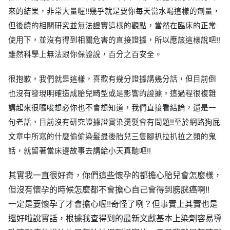
來的結果，非常大量喔!!
幾乎就是要你每天當水喝這樣的劑量，
但後續的相關研究並無法證實這樣的觀點，當然在臨床的正常
使用下，並沒有得到相關危害的直接證據，所以應該這樣說吧!!
雖然科學上無法跟你保證說，百分之百安全。
很抱歉，我們就是這樣，喜歡有幾分證據講幾分話，但目前倒
也沒有發現明確造成胎兒畸型或是影響的證據。
這過程很複雜
講起來很囉唆想必你也不會想知道，我們直接看結論，還是一
句老話，目前沒有研究證據證實染燙髮會有問題!!
至於網路狗屁
文章中所寫的什麼偷偷染髮最後胎兒三隻腳扒拉扒拉之類的鬼
話，就留著當床邊故事去講給小天真聽吧!!
其實我一直很好奇，你們這些懷孕的都擔心胎兒會怎麼樣，
但沒有懷孕的時候怎麼都不會擔心自己會得到膀胱癌啊!!
一定是要懷孕了才會擔心喔!!奇怪了咧？但事實上其實也是
還好啦說實話，根據我查得到的最新文獻基本上染劑容易導