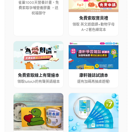
雀巢1000天營養計畫，免
費索取孕哺營養膠囊 ，送
祝福御守
免費索取寶貝禮
領取 英文遊戲課+動物字母
A~Z著色練寫本
康軒雜誌試讀本
免費索取線上有聲繪本
還有加碼再抽桌遊喔!
領取tutorJr的有聲英語繪本