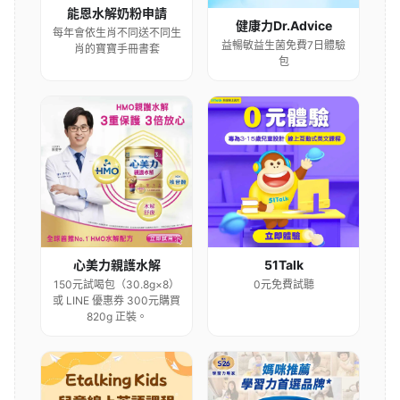
能恩水解奶粉申請
健康力Dr.Advice
每年會依生肖不同送不同生
益暢敏益生菌免費7日體驗
肖的寶寶手冊書套
包
心美力親護水解
51Talk
150元試喝包（30.8g×8）
0元免費試聽
或 LINE 優惠券 300元購買
820g 正裝。