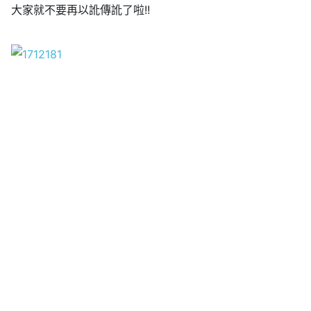
大家就不要再以訛傳訛了啦!!