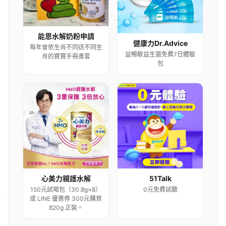
能恩水解奶粉申請
健康力Dr.Advice
每年會依生肖不同送不同生
益暢敏益生菌免費7日體驗
肖的寶寶手冊書套
包
心美力親護水解
51Talk
150元試喝包（30.8g×8）
0元免費試聽
或 LINE 優惠券 300元購買
820g 正裝。