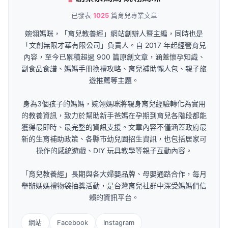
已發表
1025
篇育兒專業文章
婉翎媽咪，「育兒教養經」網站創辦人暨主編，同時也是
「文創無限才華有限公司」負責人。自 2017 年起經營育兒
內容，至今已累積超過 900 篇原創文章，涵蓋懷孕知識、
副食品食譜、媽媽手冊換禮攻略、育兒補助懶人包、親子旅
遊推薦等主題。
身為3個孩子的媽媽，婉翎媽咪將親身育兒經驗轉化為實用
的教養資訊，致力於幫助新手爸媽在孕期到育兒各階段都能
獲得最即時、最完整的資訊支援。文章內容不僅涵蓋政府最
新的生育補助政策、各縣市幼兒園招生資訊，也包括居家可
操作的感統遊戲、DIY 玩具教學等親子互動內容。
「育兒教養經」長期與各大婦嬰品牌、母嬰通路合作，每月
舉辦媽媽禮物袋抽獎活動，是台灣育兒社群中深受媽媽們信
賴的資訊平台。
網站
Facebook
Instagram