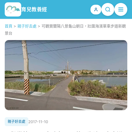
育兒教養經
首頁
>
親子好去處
>
可觀賞蘭陽八景龜山朝日，壯圍海濱單車步道新觀
景台
親子好去處
2017-11-10