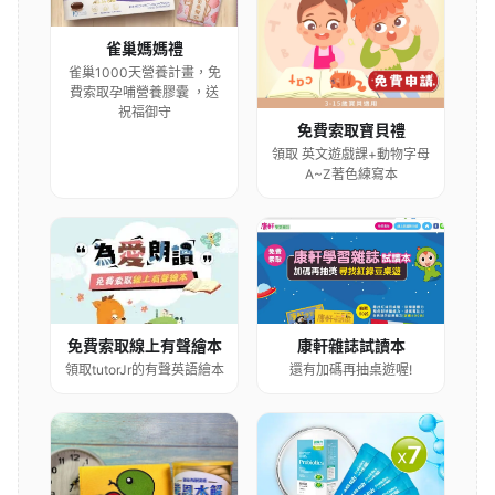
雀巢媽媽禮
雀巢1000天營養計畫，免
費索取孕哺營養膠囊 ，送
祝福御守
免費索取寶貝禮
領取 英文遊戲課+動物字母
A~Z著色練寫本
康軒雜誌試讀本
免費索取線上有聲繪本
還有加碼再抽桌遊喔!
領取tutorJr的有聲英語繪本