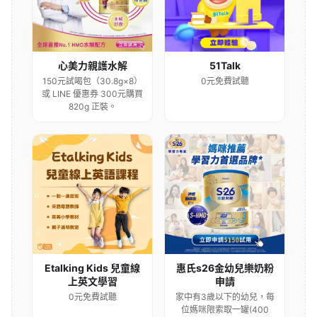
心美力親護水解
51Talk
150元試喝包（30.8g×8）
0元免費試聽
或 LINE 優惠券 300元購買
820g 正裝。
Etalking Kids 兒童線
惠氏s26金幼兒樂奶粉
上英文學習
申請
0元免費試聽
家中有3歲以下的幼兒，每
位媽咪限索取一罐(400