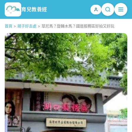
育兒教養經
首頁
>
親子好去處
>
草尼馬？旋轉木馬？國道服務區好拍又好玩