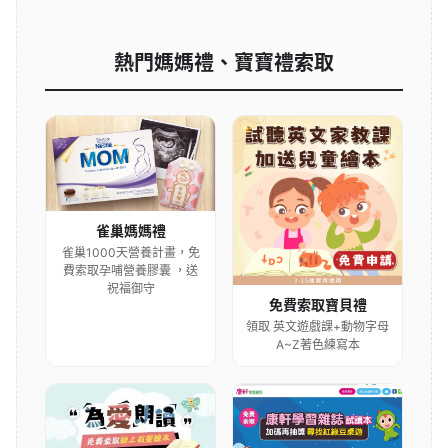
熱門媽媽禮、寶寶禮索取
雀巢媽媽禮
雀巢1000天營養計畫，免
費索取孕哺營養膠囊 ，送
祝福御守
免費索取寶貝禮
領取 英文遊戲課+動物字母
A~Z著色練寫本