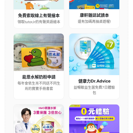
康軒雜誌試讀本
免費索取線上有聲繪本
還有加碼再抽桌遊喔!
領取tutorJr的有聲英語繪本
能恩水解奶粉申請
健康力Dr.Advice
每年會依生肖不同送不同生
益暢敏益生菌免費7日體驗
肖的寶寶手冊書套
包