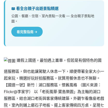
📖 看全台親子出遊景點精選
公園、餐廳、住宿、室內景點一次看 — 全台親子景點地
圖。
看完整指南 →
連假上國道，最怕遇上塞車，但若是有個特色的國
道服務區，倒也能讓駕駛人休息一下，順便帶著全家大小一
起來玩，精選好玩好拍服務區，就算用餐休息也不無聊。
【國道一號】新竹｜湖口服務區，懷舊風格 （圖片來源：
Flickr@李家宇） 以「老街風華‧寶島樂園」為主軸的湖口
服務區，結合湖口老街與客家傳統建築，外觀乍看像座老戲
院，室內則鋪上磨石子地板、擺上客家傳統四方桌，呈現七