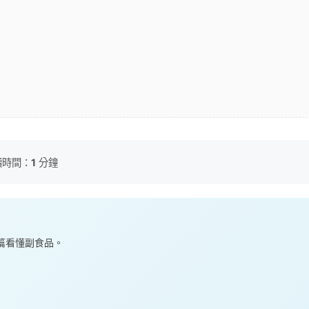
讀時間：
1
分鐘
— 一篇看懂副食品。