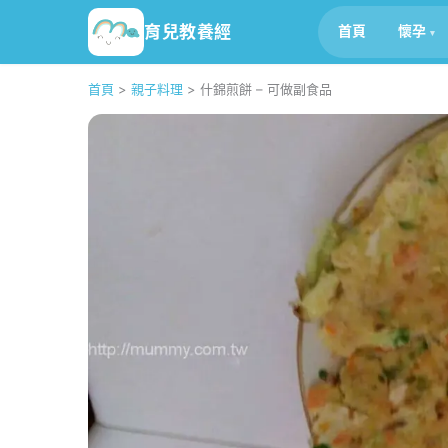
育兒教養經
首頁
懷孕
首頁
>
親子料理
>
什錦煎餅 – 可做副食品