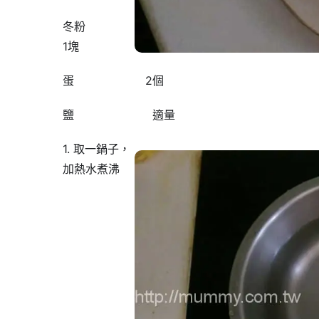
冬粉
1塊
蛋 2個
鹽 適量
1. 取一鍋子，
加熱水煮沸