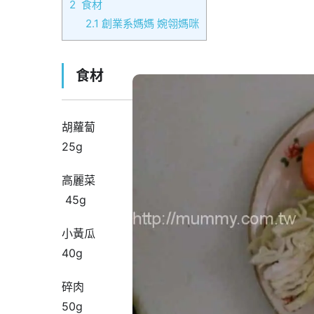
2
食材
2.1
創業系媽媽 婉翎媽咪
食材
胡蘿蔔
25g
高麗菜
45g
小黃瓜
40g
碎肉
50g