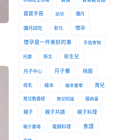
寶寶手冊
幼兒
彌月
懷孕
彌月試吃
彰化
懷孕是一件美好的事
手指食物
新生兒
托嬰
新北
月子餐
月子中心
桃園
育兒
母乳
繪本
繪本書單
育兒教養經
育兒知識
腸病毒
親子
親子共讀
親子料理
食譜
親子農場
電鍋料理