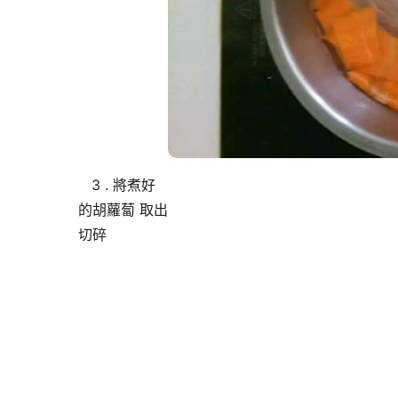
3 . 將煮好
的胡蘿蔔 取出
切碎