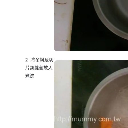
2 .將冬粉及切
片胡蘿蔔放入
煮沸