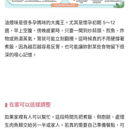
油煙味是很多孕媽咪的大魔王。尤其是懷孕初期 5～12
週，早上空腹、傍晚疲累時，只要一聞到炒蒜頭、煎魚、炸
物或熱湯蒸氣，胃就可能立刻翻攪。這時候真的不用硬撐著
煮飯，因為越忍越容易反胃，也可能讓妳對某些食物留下很
深的噁心記憶。
在家可以這樣調整
如果家裡有人可以幫忙，這段時間先把煮飯、倒廚餘、處理
生肉魚類交給另一半或家人。若真的需要自己準備餐點，可