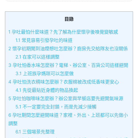
目錄
1
孕吐最怕什麼味道？先了解為什麼懷孕後嗅覺變敏感
1.1
常見容易引發孕吐的味道
2
懷孕初期聞到油煙想吐怎麼辦？廚房先交給隊友也沒關係
2.1
在家可以這樣調整
3
孕吐怕香水味怎麼辦？電梯、辦公室、百貨公司這樣避開
3.1
上班族孕媽咪可以怎麼做
4
孕吐怕洗衣精味怎麼辦？衣服棉被改成低香味更安心
4.1
先從最貼近身體的物品換起
5
孕吐怕咖啡味怎麼辦？辦公室與早餐店要先避開氣味源
5.1
不一定要完全封鎖，而是先減少接觸
6
孕吐期間怎麼避開味道？家裡、外出、上班都可以先做小
調整
6.1
三個場景先整理