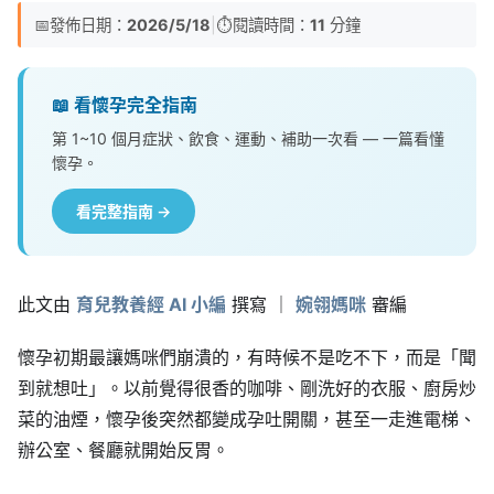
📅
發佈日期：
2026/5/18
|
⏱️
閱讀時間：
11
分鐘
📖 看懷孕完全指南
第 1~10 個月症狀、飲食、運動、補助一次看 — 一篇看懂
懷孕。
看完整指南 →
此文由
育兒教養經 AI 小編
撰寫 ｜
婉翎媽咪
審編
懷孕初期最讓媽咪們崩潰的，有時候不是吃不下，而是「聞
到就想吐」。以前覺得很香的咖啡、剛洗好的衣服、廚房炒
菜的油煙，懷孕後突然都變成孕吐開關，甚至一走進電梯、
辦公室、餐廳就開始反胃。