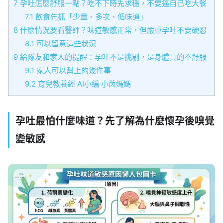
7
孕吐怎麼舒服一點？吃不下時先求穩，不要逼自己吃大餐
7.1
飲食先抓「少量、多次、低味道」
8
什麼情況要看醫師？味道敏感正常，但嚴重孕吐不要硬忍
8.1
可以留意這些狀況
9
給隊友和家人的提醒：孕吐不是挑剔，是身體真的不舒服
9.1
家人可以幫上的幾件事
9.2
育兒教養經 AI小編 小茵媽媽
孕吐最怕什麼味道？先了解為什麼懷孕後嗅覺
變敏感