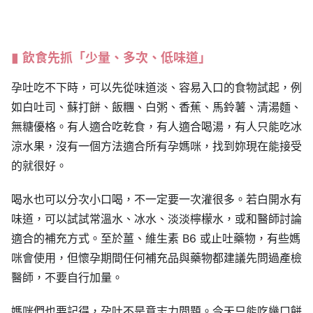
飲食先抓「少量、多次、低味道」
孕吐吃不下時，可以先從味道淡、容易入口的食物試起，例
如白吐司、蘇打餅、飯糰、白粥、香蕉、馬鈴薯、清湯麵、
無糖優格。有人適合吃乾食，有人適合喝湯，有人只能吃冰
涼水果，沒有一個方法適合所有孕媽咪，找到妳現在能接受
的就很好。
喝水也可以分次小口喝，不一定要一次灌很多。若白開水有
味道，可以試試常溫水、冰水、淡淡檸檬水，或和醫師討論
適合的補充方式。至於薑、維生素 B6 或止吐藥物，有些媽
咪會使用，但懷孕期間任何補充品與藥物都建議先問過產檢
醫師，不要自行加量。
媽咪們也要記得，孕吐不是意志力問題。今天只能吃幾口餅