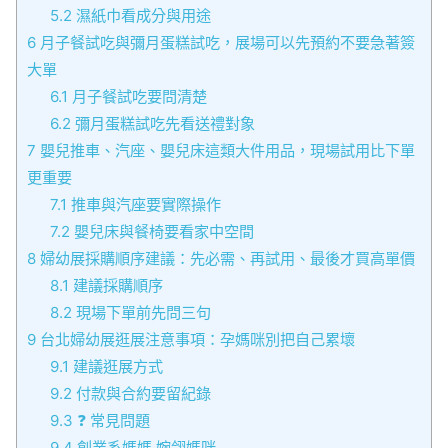
5.2
濕紙巾看成分與用途
6
月子餐試吃與彌月蛋糕試吃，展場可以先預約不要急著簽
大單
6.1
月子餐試吃要問清楚
6.2
彌月蛋糕試吃先看送禮對象
7
嬰兒推車、汽座、嬰兒床這類大件用品，現場試用比下單
更重要
7.1
推車與汽座要實際操作
7.2
嬰兒床與餐椅要看家中空間
8
婦幼展採購順序建議：先必需、再試用、最後才買高單價
8.1
建議採購順序
8.2
現場下單前先問三句
9
台北婦幼展逛展注意事項：孕媽咪別把自己累壞
9.1
建議逛展方式
9.2
付款與合約要留紀錄
9.3
❓ 常見問題
9.4
創業系媽媽 婉翎媽咪