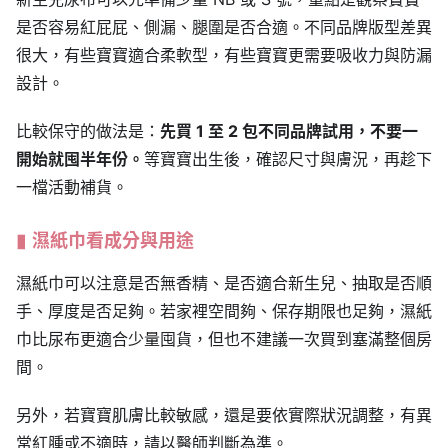
是否容易紅屁屁、側漏、腿圍是否合適。不同品牌版型差異
很大，有些寶寶適合柔軟型，有些寶寶更需要吸收力與防漏
設計。
比較保守的做法是：
先買 1 至 2 包不同品牌試用，不要一
開始就囤半年份。
等寶寶出生後，確認尺寸與膚況，再趁下
一檔活動補貨。
濕紙巾看成分與用途
濕紙巾可以注意是否無香精、是否適合新生兒、抽取是否順
手、厚度是否足夠。若家裡空間夠、保存期限也足夠，濕紙
巾比尿布更適合少量囤貨，但也不建議一次買到塞滿整個房
間。
另外，若寶寶肌膚比較敏感，還是要依實際狀況調整，有異
常紅腫或不適時，請以醫師判斷為準。