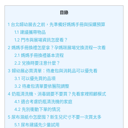
目錄
1
台北婦幼展去之前，先準備好媽媽手冊與採購預算
1.1
建議攜帶物品
1.2
門市與展場資訊怎麼看？
2
媽媽手冊換禮怎麼拿？孕媽咪展場兌換流程一次看
2.1
媽媽手冊換禮基本流程
2.2
兌換時要注意什麼？
3
婦幼展必買清單：待產包與消耗品可以優先看
3.1
可以優先買的品項
3.2
待產包清單要依醫院調整
4
奶瓶清洗機、消毒鍋要不要買？先看家裡照顧模式
4.1
適合考慮奶瓶清洗機的家庭
4.2
先別衝動下單的情況
5
尿布濕紙巾怎麼囤？新生兒尺寸不要一次買太多
5.1
尿布建議先少量試用