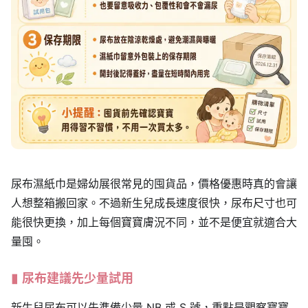
尿布濕紙巾是婦幼展很常見的囤貨品，價格優惠時真的會讓
人想整箱搬回家。不過新生兒成長速度很快，尿布尺寸也可
能很快更換，加上每個寶寶膚況不同，並不是便宜就適合大
量囤。
尿布建議先少量試用
新生兒尿布可以先準備少量 NB 或 S 號，重點是觀察寶寶