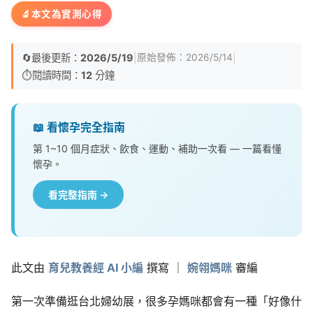
🔬
本文為實測心得
🔄
最後更新：
2026/5/19
|
|
原始發佈：
2026/5/14
⏱️
閱讀時間：
12
分鐘
📖 看懷孕完全指南
第 1~10 個月症狀、飲食、運動、補助一次看 — 一篇看懂
懷孕。
看完整指南 →
此文由
育兒教養經 AI 小編
撰寫 ｜
婉翎媽咪
審編
第一次準備逛台北婦幼展，很多孕媽咪都會有一種「好像什