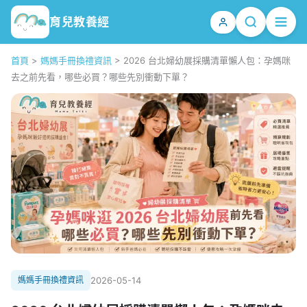
育兒教養經
首頁
>
媽媽手冊換禮資訊
>
2026 台北婦幼展採購清單懶人包：孕媽咪
去之前先看，哪些必買？哪些先別衝動下單？
媽媽手冊換禮資訊
2026-05-14