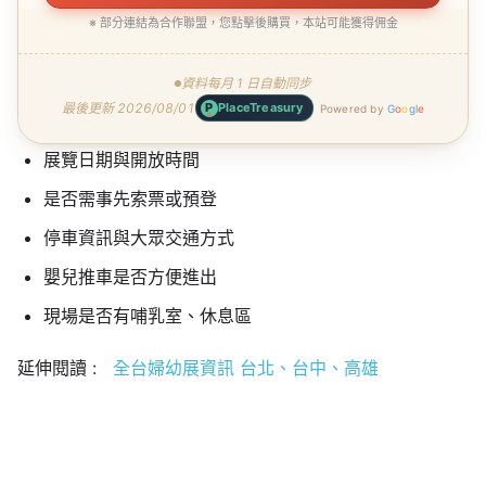
※ 部分連結為合作聯盟，您點擊後購買，本站可能獲得佣金
資料每月 1 日自動同步
最後更新 2026/08/01
P
PlaceTreasury
Powered by
G
o
o
g
l
e
展覽日期與開放時間
是否需事先索票或預登
停車資訊與大眾交通方式
嬰兒推車是否方便進出
現場是否有哺乳室、休息區
延伸閱讀 :
全台婦幼展資訊 台北、台中、高雄