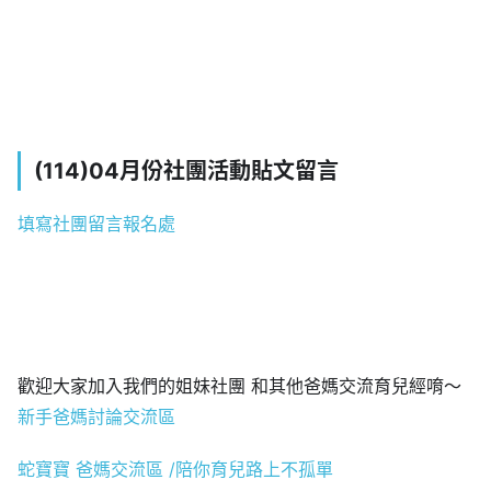
(114)04月份社團活動貼文留言
填寫社團留言報名處
歡迎大家加入我們的姐妹社團 和其他爸媽交流育兒經唷～
新手爸媽討論交流區
蛇寶寶 爸媽交流區 /陪你育兒路上不孤單