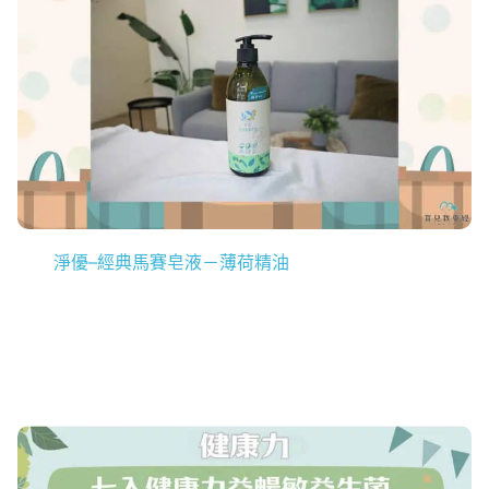
淨優–經典馬賽皂液
－薄荷精油