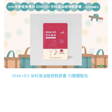
DHA+D3 孕科藻油植物軟膠囊 10顆體驗包