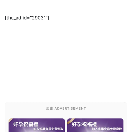
[the_ad id=”29031″]
廣告 ADVERTISEMENT