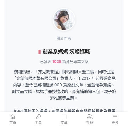
關於作者
創業系媽媽 婉翎媽咪
已發表
1025
篇育兒專業文章
婉翎媽咪，「育兒教養經」網站創辦人暨主編，同時也是
「文創無限才華有限公司」負責人。自 2017 年起經營育兒
內容，至今已累積超過 900 篇原創文章，涵蓋懷孕知識、
副食品食譜、媽媽手冊換禮攻略、育兒補助懶人包、親子旅
遊推薦等主題。
身為3個孩子的媽媽，婉翎媽咪將親身育兒經驗轉化為實用
的教養資訊，致力於幫助新手爸媽在孕期到育兒各階段都能
首頁
工具
文章
社群
更多
獲得最即時、最完整的資訊支援。文章內容不僅涵蓋政府最