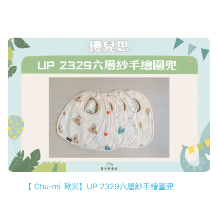
【 Chu-mi 啾米】UP 2329六層紗手繪圍兜