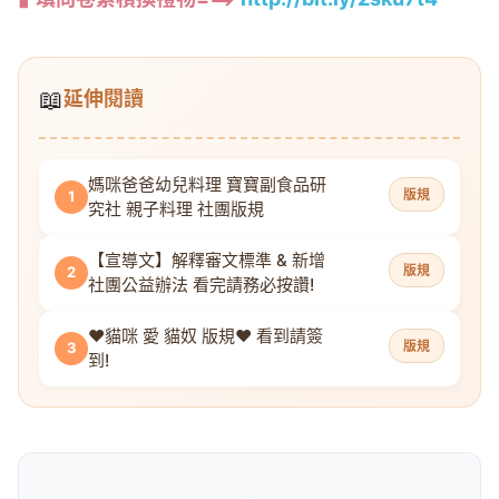
📖
延伸閱讀
媽咪爸爸幼兒料理 寶寶副食品研
版規
1
究社 親子料理 社團版規
【宣導文】解釋審文標準 & 新增
版規
2
社團公益辦法 看完請務必按讚!
❤️貓咪 愛 貓奴 版規❤️ 看到請簽
版規
3
到!