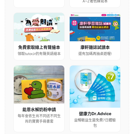
A~Z著色練寫本
康軒雜誌試讀本
免費索取線上有聲繪本
還有加碼再抽桌遊喔!
領取tutorJr的有聲英語繪本
能恩水解奶粉申請
健康力Dr.Advice
每年會依生肖不同送不同生
益暢敏益生菌免費7日體驗
肖的寶寶手冊書套
包