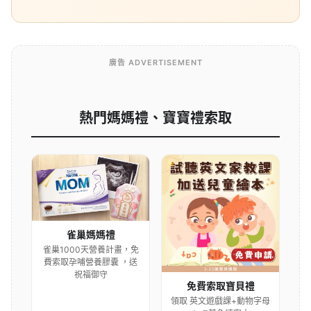
廣告 ADVERTISEMENT
熱門媽媽禮、寶寶禮索取
雀巢媽媽禮
雀巢1000天營養計畫，免
費索取孕哺營養膠囊 ，送
祝福御守
免費索取寶貝禮
領取 英文遊戲課+動物字母