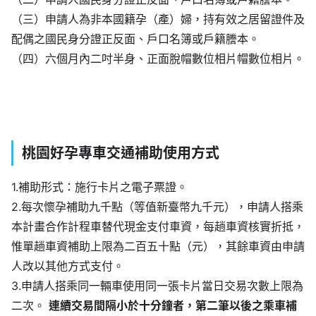
（三）申請人為非本國籍孕（產）婦，持有效之居留證件及
配偶之國民身分證正反面、戶口名簿或戶籍謄本。
（四）六個月內二吋半身、正面脫帽數位相片帽數位相片。
桃園好孕專車交通補助使用方式
1.補助形式：施行卡片之電子票證。
2.每次懷孕補助九千點（等值新臺幣九千元），申請人搭乘
本計畫合作計程車替代現金支付車資，每趟車資核實折抵，
惟單趟車資補助上限為二百五十點（元），其餘車資由申請
人改以其他方式支付。
3.申請人搭乘同一輛車使用同一張卡片當日交易次數上限為
二次。
連續交易間隔小於十分鐘者，第二筆以後之乘車補