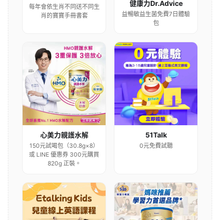
健康力Dr.Advice
每年會依生肖不同送不同生
益暢敏益生菌免費7日體驗
肖的寶寶手冊書套
包
心美力親護水解
51Talk
150元試喝包（30.8g×8）
0元免費試聽
或 LINE 優惠券 300元購買
820g 正裝。