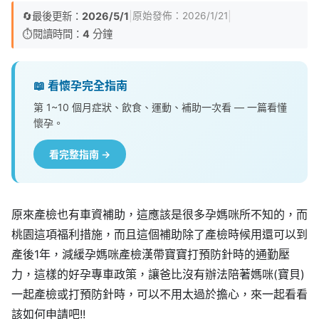
🔄
最後更新：
2026/5/1
|
|
原始發佈：
2026/1/21
⏱️
閱讀時間：
4
分鐘
📖 看懷孕完全指南
第 1~10 個月症狀、飲食、運動、補助一次看 — 一篇看懂
懷孕。
看完整指南 →
原來產檢也有車資補助，這應該是很多孕媽咪所不知的，而
桃園這項福利措施，而且這個補助除了產檢時候用還可以到
產後1年，減緩孕媽咪產檢漢帶寶寶打預防針時的通勤壓
力，這樣的好孕專車政策，讓爸比沒有辦法陪著媽咪(寶貝)
一起產檢或打預防針時，可以不用太過於擔心，來一起看看
該如何申請吧!!