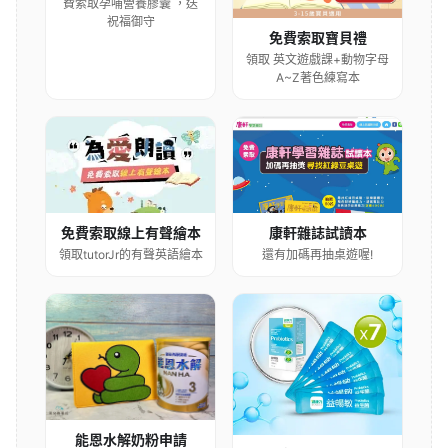
費索取孕哺營養膠囊 ，送
祝福御守
免費索取寶貝禮
領取 英文遊戲課+動物字母
A~Z著色練寫本
康軒雜誌試讀本
免費索取線上有聲繪本
還有加碼再抽桌遊喔!
領取tutorJr的有聲英語繪本
能恩水解奶粉申請