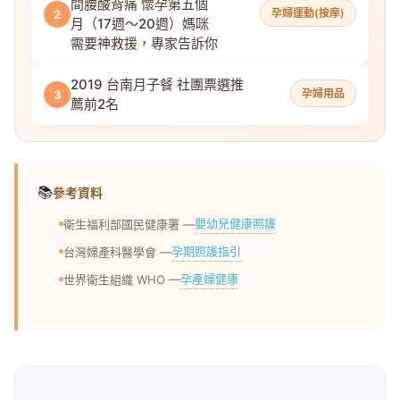
間腰酸背痛 懷孕第五個
孕婦運動(按摩)
2
月（17週～20週）媽咪
需要神救援，專家告訴你
2019 台南月子餐 社團票選推
孕婦用品
3
薦前2名
📚
參考資料
嬰幼兒健康照護
衛生福利部國民健康署 —
孕期照護指引
台灣婦產科醫學會 —
孕產婦健康
世界衛生組織 WHO —