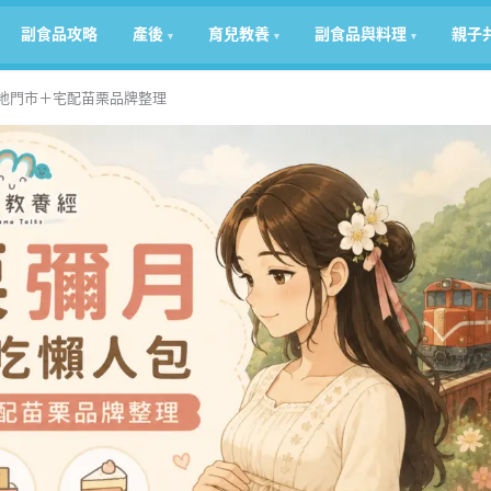
副食品攻略
產後
育兒教養
副食品與料理
親子
在地門市＋宅配苗栗品牌整理