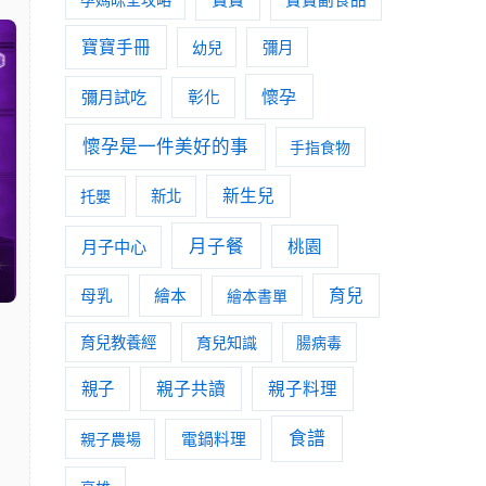
寶寶手冊
幼兒
彌月
懷孕
彌月試吃
彰化
懷孕是一件美好的事
手指食物
新生兒
托嬰
新北
月子餐
月子中心
桃園
育兒
母乳
繪本
繪本書單
育兒教養經
育兒知識
腸病毒
親子
親子共讀
親子料理
食譜
親子農場
電鍋料理