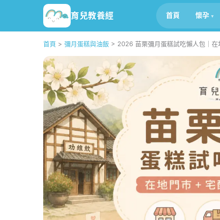
育兒教養經
首頁
懷孕
首頁
>
彌月蛋糕與油飯
>
2026 苗栗彌月蛋糕試吃懶人包｜