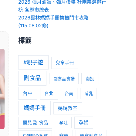
2026 彌月油飯、彌月蛋糕 社團票選排行
榜 各縣市總表
2026雲林媽媽手冊換禮門市攻略
(115.08.02修)
標籤
#親子遊
兒童手冊
副食品
副食品食譜
南投
台中
台北
台南
哺乳
媽媽手冊
媽媽教室
嬰兒 副 食品
孕婦
孕吐
寶寶
孕媽咪全攻略
寶寶副食品