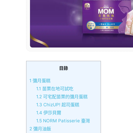
目錄
1
彌月蛋糕
1.1
苗栗在地可試吃
1.2
可宅配苗栗的彌月蛋糕
1.3
ChizUP! 起司蛋糕
1.4
伊莎貝爾
1.5
NORM Patisserie 臺灣
2
彌月油飯