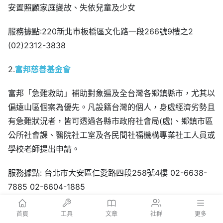
安置照顧家庭變故、失依兒童及少女
服務據點:220新北市板橋區文化路一段266號9樓之2
(02)2312-3838
2.
富邦慈善基金會
富邦「急難救助」補助對象遍及全台灣各鄉鎮縣市，尤其以
偏遠山區個案為優先。凡設籍台灣的個人，身處經濟劣勢且
有急難狀況者，皆可透過各縣市政府社會局(處)、鄉鎮市區
公所社會課、醫院社工室及各民間社福機構專業社工人員或
學校老師提出申請。
服務據點: 台北市大安區仁愛路四段258號4樓 02-6638-
7885 02-6604-1885
3.
智邦公益館
首頁
工具
文章
社群
更多