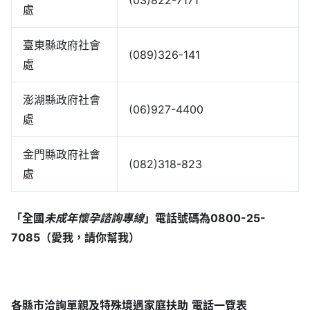
處
臺東縣政府社會
(089)326-141
處
澎湖縣政府社會
(06)927-4400
處
金門縣政府社會
(082)318-823
處
「全國
未成年懷孕諮詢專線
」電話號碼為0800-25-
7085（愛我，請你幫我）
各縣市洽詢單親及特殊境遇家庭扶助
電話一覽表