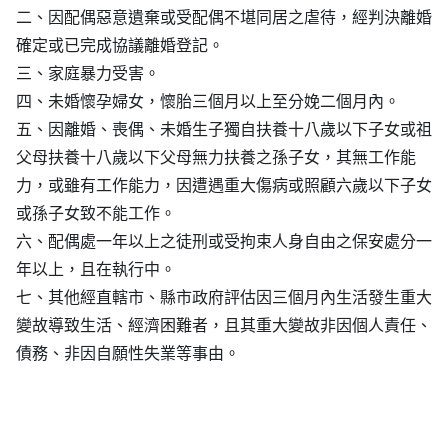
二、因配偶惡意遺棄或受配偶不堪同居之虐待，經判決離婚
確定或已完成協議離婚登記。
三、家庭暴力受害。
四、未婚懷孕婦女，懷胎三個月以上至分娩二個月內。
五、因離婚、喪偶、未婚生子獨自扶養十八歲以下子女或祖
父母扶養十八歲以下父母無力扶養之孫子女，其無工作能
力，或雖有工作能力，因遭遇重大傷病或照顧六歲以下子女
或孫子女致不能工作。
六、配偶處一年以上之徒刑或受拘束人身自由之保安處分一
年以上，且在執行中。
七、其他經直轄市、縣市政府評估因三個月內生活發生重大
變故導致生活、經濟困難者，且其重大變故非因個人責任、
債務、非因自願性失業等事由。