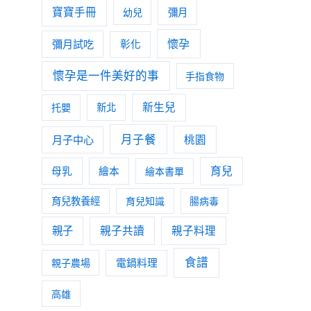
寶寶手冊
幼兒
彌月
懷孕
彌月試吃
彰化
懷孕是一件美好的事
手指食物
新生兒
托嬰
新北
月子餐
月子中心
桃園
育兒
母乳
繪本
繪本書單
育兒教養經
育兒知識
腸病毒
親子
親子共讀
親子料理
食譜
親子農場
電鍋料理
高雄