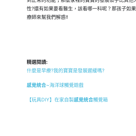
性?還有如果要看醫生，該看哪一科呢？那孩子如
療師來幫我們解惑!!
精選閱讀:
什麼是早療?我的寶寶是發展遲緩嗎?
感覺統合
~海洋球觸覺遊戲
【玩具DIY】在家自製
感覺統合
觸覺箱