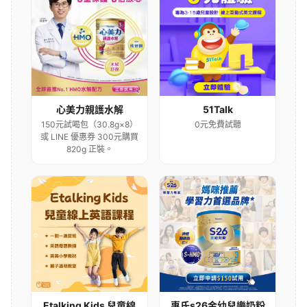
心美力親護水解
51Talk
150元試喝包（30.8g×8）
0元免費試聽
或 LINE 優惠券 300元購買
820g 正裝。
Etalking Kids 兒童線
惠氏s26金幼兒樂奶粉