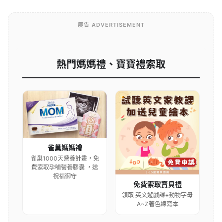
廣告 ADVERTISEMENT
熱門媽媽禮、寶寶禮索取
雀巢媽媽禮
雀巢1000天營養計畫，免
費索取孕哺營養膠囊 ，送
祝福御守
免費索取寶貝禮
領取 英文遊戲課+動物字母
A~Z著色練寫本