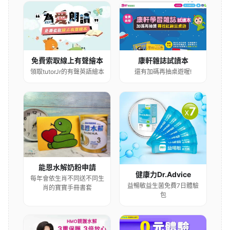
康軒雜誌試讀本
免費索取線上有聲繪本
還有加碼再抽桌遊喔!
領取tutorJr的有聲英語繪本
能恩水解奶粉申請
健康力Dr.Advice
每年會依生肖不同送不同生
益暢敏益生菌免費7日體驗
肖的寶寶手冊書套
包