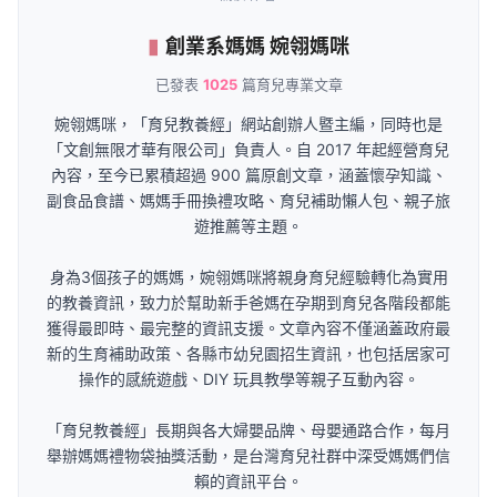
創業系媽媽 婉翎媽咪
已發表
1025
篇育兒專業文章
婉翎媽咪，「育兒教養經」網站創辦人暨主編，同時也是
「文創無限才華有限公司」負責人。自 2017 年起經營育兒
內容，至今已累積超過 900 篇原創文章，涵蓋懷孕知識、
副食品食譜、媽媽手冊換禮攻略、育兒補助懶人包、親子旅
遊推薦等主題。
身為3個孩子的媽媽，婉翎媽咪將親身育兒經驗轉化為實用
的教養資訊，致力於幫助新手爸媽在孕期到育兒各階段都能
獲得最即時、最完整的資訊支援。文章內容不僅涵蓋政府最
新的生育補助政策、各縣市幼兒園招生資訊，也包括居家可
操作的感統遊戲、DIY 玩具教學等親子互動內容。
「育兒教養經」長期與各大婦嬰品牌、母嬰通路合作，每月
舉辦媽媽禮物袋抽獎活動，是台灣育兒社群中深受媽媽們信
賴的資訊平台。