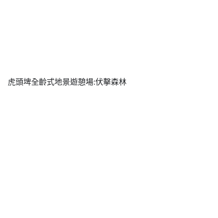
虎頭埤全齡式地景遊憩場:伏擊森林