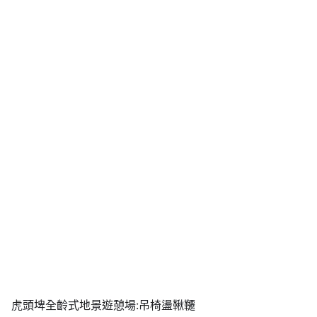
虎頭埤全齡式地景遊憩場:吊椅盪鞦韆