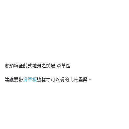
虎頭埤全齡式地景遊憩場:滑草區
建議要帶
滑草板
這樣才可以玩的比較盡興。