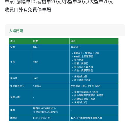
車票: 腳踏車10元/機車20元/小型車40元/大型車70元
收費口外有免費停車場