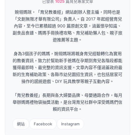
已發表
1025
篇育兒專業文章
婉翎媽咪，「育兒教養經」網站創辦人暨主編，同時也是
「文創無限才華有限公司」負責人。自 2017 年起經營育兒
內容，至今已累積超過 900 篇原創文章，涵蓋懷孕知識、
副食品食譜、媽媽手冊換禮攻略、育兒補助懶人包、親子旅
遊推薦等主題。
身為3個孩子的媽媽，婉翎媽咪將親身育兒經驗轉化為實用
的教養資訊，致力於幫助新手爸媽在孕期到育兒各階段都能
獲得最即時、最完整的資訊支援。文章內容不僅涵蓋政府最
新的生育補助政策、各縣市幼兒園招生資訊，也包括居家可
操作的感統遊戲、DIY 玩具教學等親子互動內容。
「育兒教養經」長期與各大婦嬰品牌、母嬰通路合作，每月
舉辦媽媽禮物袋抽獎活動，是台灣育兒社群中深受媽媽們信
賴的資訊平台。
網站
Facebook
Instagram