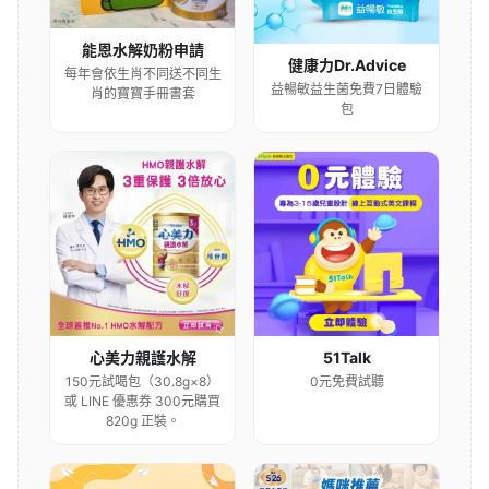
能恩水解奶粉申請
健康力Dr.Advice
每年會依生肖不同送不同生
益暢敏益生菌免費7日體驗
肖的寶寶手冊書套
包
心美力親護水解
51Talk
150元試喝包（30.8g×8）
0元免費試聽
或 LINE 優惠券 300元購買
820g 正裝。