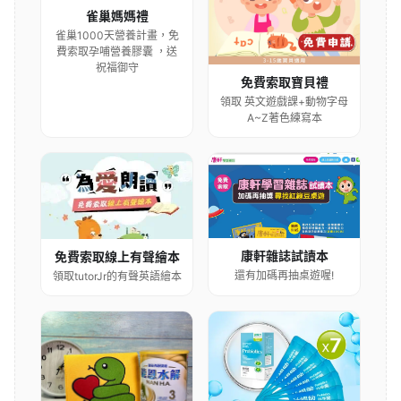
雀巢媽媽禮
雀巢1000天營養計畫，免
費索取孕哺營養膠囊 ，送
祝福御守
免費索取寶貝禮
領取 英文遊戲課+動物字母
A~Z著色練寫本
康軒雜誌試讀本
免費索取線上有聲繪本
還有加碼再抽桌遊喔!
領取tutorJr的有聲英語繪本