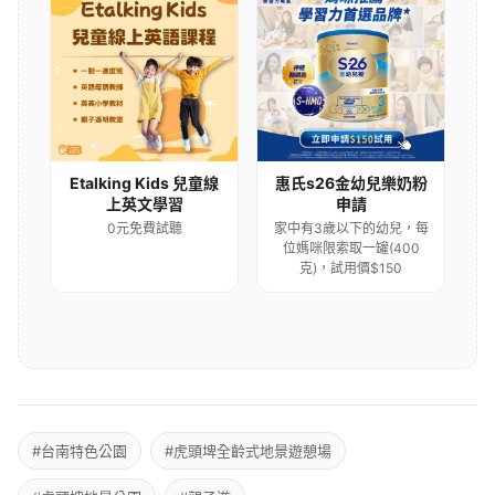
Etalking Kids 兒童線
惠氏s26金幼兒樂奶粉
上英文學習
申請
0元免費試聽
家中有3歲以下的幼兒，每
位媽咪限索取一罐(400
克)，試用價$150
#台南特色公園
#虎頭埤全齡式地景遊憩場