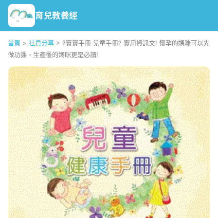
育兒教養經
首頁
>
社員分享
>
?寶寶手冊 兒童手冊? 實用資訊文! 懷孕的媽咪可以先
做功課、生產後的媽咪更是必讀!