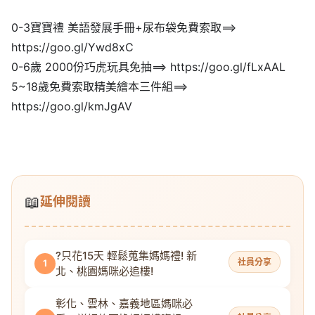
0-3寶寶禮 美語發展手冊+尿布袋免費索取==>
https://goo.gl/Ywd8xC
0-6歲 2000份巧虎玩具免抽==> https://goo.gl/fLxAAL
5~18歲免費索取精美繪本三件組==>
https://goo.gl/kmJgAV
📖
延伸閱讀
?只花15天 輕鬆蒐集媽媽禮! 新
社員分享
1
北、桃園媽咪必追樓!
彰化、雲林、嘉義地區媽咪必