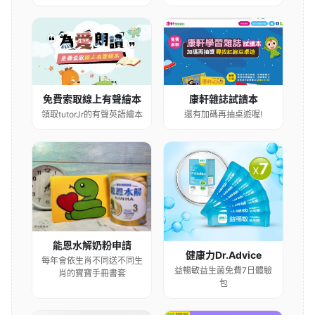
康軒雜誌試讀本
免費索取線上有聲繪本
還有加碼再抽桌遊喔!
領取tutorJr的有聲英語繪本
能恩水解奶粉申請
健康力Dr.Advice
每年會依生肖不同送不同生
益暢敏益生菌免費7日體驗
肖的寶寶手冊書套
包