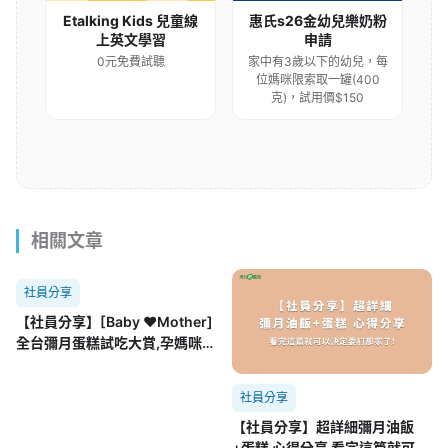
Etalking Kids 兒童線
惠氏s26金幼兒樂奶粉
上英文學習
申請
0元免費試聽
家中有3歲以下的幼兒，每
位媽咪限索取一罐(400
克)，試用價$150
相關文章
社員分享
【社員分享】[Baby ♥Mother]
全台彌月蛋糕試吃大賞,孕媽咪必
收錄無敵詳細彌月蛋糕懶人包
(附表格)持續更新中…
社員分享
【社員分享】超詳細彌月油飯
+蛋糕 心得分享 看完這篇就可以