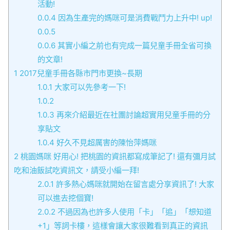
活動!
0.0.4
因為生產完的媽咪可是消費戰鬥力上升中! up!
0.0.5
0.0.6
其實小編之前也有完成一篇兒童手冊全省可換
的文章!
1
2017兒童手冊各縣市門市更換~長期
1.0.1
大家可以先參考一下!
1.0.2
1.0.3
再來介紹最近在社團討論超實用兒童手冊的分
享貼文
1.0.4
好久不見超厲害的陳怡萍媽咪
2
桃園媽咪 好用心! 把桃園的資訊都寫成筆記了! 還有彌月試
吃和油飯試吃資訊文，請受小編一拜!
2.0.1
許多熱心媽咪就開始在留言處分享資訊了! 大家
可以進去挖個寶!
2.0.2
不過因為也許多人使用「卡」「追」「想知道
+1」等詞卡樓，這樣會讓大家很難看到真正的資訊