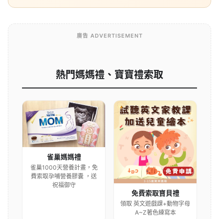
廣告 ADVERTISEMENT
熱門媽媽禮、寶寶禮索取
雀巢媽媽禮
雀巢1000天營養計畫，免
費索取孕哺營養膠囊 ，送
祝福御守
免費索取寶貝禮
領取 英文遊戲課+動物字母
A~Z著色練寫本