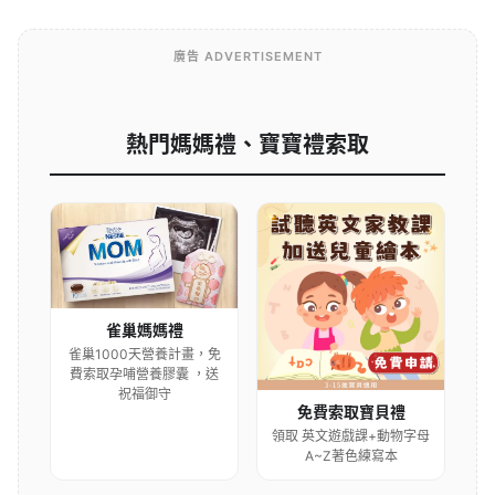
廣告 ADVERTISEMENT
熱門媽媽禮、寶寶禮索取
雀巢媽媽禮
雀巢1000天營養計畫，免
費索取孕哺營養膠囊 ，送
祝福御守
免費索取寶貝禮
領取 英文遊戲課+動物字母
A~Z著色練寫本