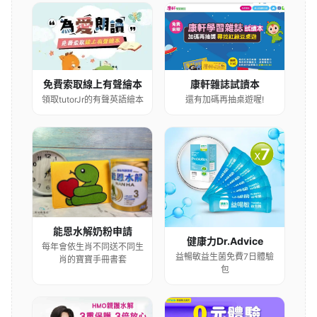
康軒雜誌試讀本
免費索取線上有聲繪本
還有加碼再抽桌遊喔!
領取tutorJr的有聲英語繪本
能恩水解奶粉申請
健康力Dr.Advice
每年會依生肖不同送不同生
益暢敏益生菌免費7日體驗
肖的寶寶手冊書套
包