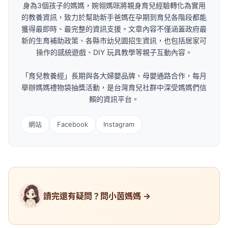
身為3個孩子的媽媽，婉翎媽咪將親身育兒經驗轉化為實用
的教養資訊，致力於幫助新手爸媽在孕期到育兒各階段都能
獲得最即時、最完整的資訊支援。文章內容不僅涵蓋政府最
新的生育補助政策、各縣市幼兒園招生資訊，也包括居家可
操作的感統遊戲、DIY 玩具教學等親子互動內容。
「育兒教養經」長期與各大婦嬰品牌、母嬰通路合作，每月
舉辦媽媽禮物袋抽獎活動，是台灣育兒社群中深受媽媽們信
賴的資訊平台。
網站
Facebook
Instagram
讀完還有疑問？問小茵媽媽 →