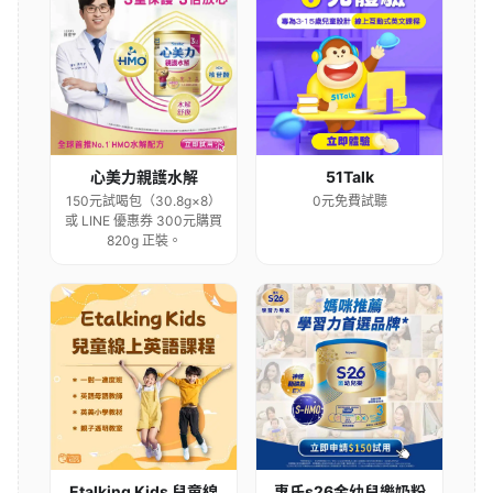
心美力親護水解
51Talk
150元試喝包（30.8g×8）
0元免費試聽
或 LINE 優惠券 300元購買
820g 正裝。
Etalking Kids 兒童線
惠氏s26金幼兒樂奶粉