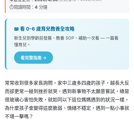
⏱️
閱讀時間：
4
分鐘
📖 看 0-6 歲育兒教養全攻略
新生兒到學齡前發展、教養 SOP、補助一次看 — 一篇看
懂育兒。
看完整指南 →
常常收到很多家長詢問，家中三歲多四歲的孩子，越長大反
而卻更常一碰到挫折就哭，遇到新事物不太願意嘗試，總是
很玻璃心害怕失敗，就如同以下這位媽媽遇到的狀況一樣，
為什麼孩子會變得這麼脆弱、情緒不穩定，遇到一點小事就
不堪一擊嗎？