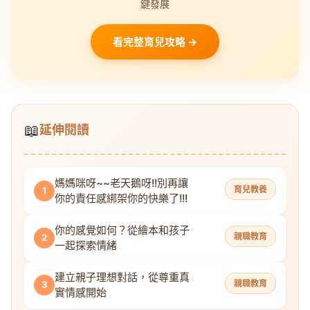
鍵發展
看完整育兒攻略 →
📖
延伸閱讀
媽媽咪呀~~老天鵝呀!!別再讓
育兒教養
1
你的責任感綁架你的快樂了!!!
你的感覺如何？從繪本和孩子
親職教育
2
一起探索情緒
建立親子理想對話，從尊重真
親職教育
3
實情感開始